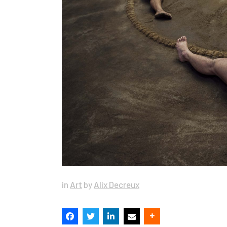
in
Art
by
Alix Decreux