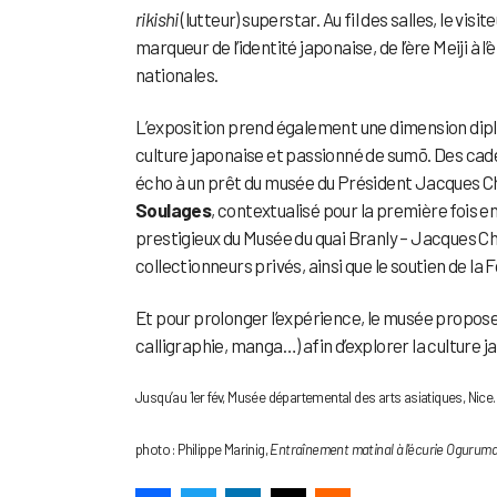
rikishi
(lutteur) superstar. Au fil des salles, le 
marqueur de l’identité japonaise, de l’ère Meiji à 
nationales.
L’exposition prend également une dimension di
culture japonaise et passionné de sumō. Des cade
écho à un prêt du musée du Président Jacques Chi
Soulages
, contextualisé pour la première fois 
prestigieux du Musée du quai Branly – Jacques Chi
collectionneurs privés, ainsi que le soutien de la 
Et pour prolonger l’expérience, le musée propose
calligraphie, manga…) afin d’explorer la culture 
Jusqu’au 1er fév, Musée départemental des arts asiatiques, Nic
photo : Philippe Marinig,
Entraînement matinal à l’écurie Ogurum