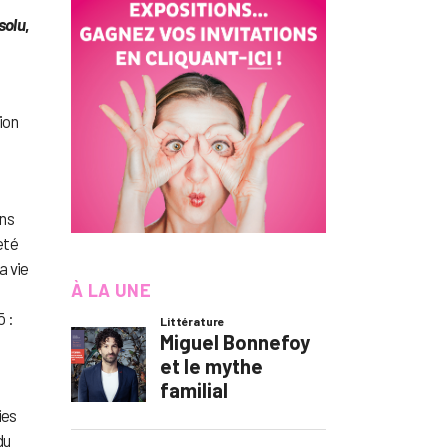
solu
,
ion
ans
eté
a vie
À LA UNE
ō :
ies
du