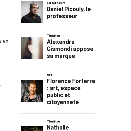
s, en
,