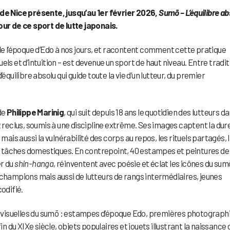
e Nice présente, jusqu’au 1er février 2026,
Sumō – L’équilibre ab
r de ce sport de lutte japonais.
 de l’époque d’Edo à nos jours, et racontent comment cette pratique
ls et d’intuition – est devenue un sport de haut niveau. Entre tradit
équilibre absolu qui guide toute la vie d’un lutteur, du premier
de
Philippe Marinig
, qui suit depuis 18 ans le quotidien des lutteurs d
t reclus, soumis à une discipline extrême. Ses images captent la dur
mais aussi la vulnérabilité des corps au repos, les rituels partagés, l
 tâches domestiques. En contrepoint, 40 estampes et peintures de
er du
shin-hanga
, réinventent avec poésie et éclat les icônes du sum
 champions mais aussi de lutteurs de rangs intermédiaires, jeunes
odifié.
et visuelles du sumō : estampes d’époque Edo, premières photograph
in du XIXe siècle, objets populaires et jouets illustrant la naissance 