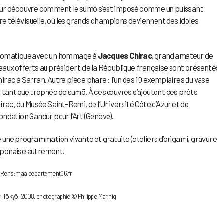
visiteur découvre comment le sumō s’est imposé comme un puissant
l’ère télévisuelle, où les grands champions deviennent des idoles
plomatique avec un hommage à
Jacques Chirac
, grand amateur de
aux offerts au président de la République française sont présenté
rac à Sarran. Autre pièce phare : l’un des 10 exemplaires du vase
en tant que trophée de sumō. À ces œuvres s’ajoutent des prêts
rac, du Musée Saint-Remi, de l’Université Côte d’Azur et de
Fondation Gandur pour l’Art (Genève).
 une programmation vivante et gratuite (ateliers d’origami, gravure
japonaise autrement.
e. Rens: maa.departement06.fr
a
, Tōkyō, 2008, photographie © Philippe Marinig