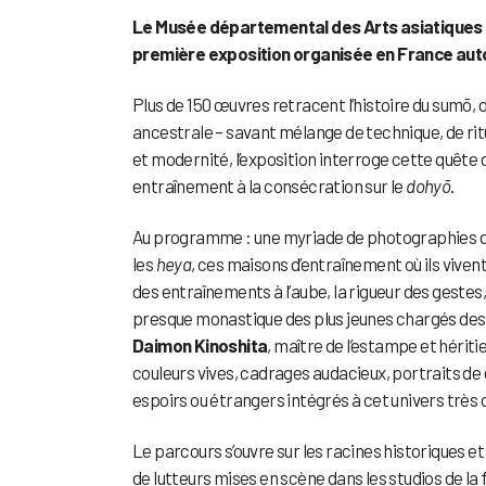
Le Musée départemental des Arts asiatiques d
première exposition organisée en France autou
Plus de 150 œuvres retracent l’histoire du sumō,
ancestrale – savant mélange de technique, de ritue
et modernité, l’exposition interroge cette quête d’
entraînement à la consécration sur le
dohyō
.
Au programme : une myriade de photographies 
les
heya
, ces maisons d’entraînement où ils viven
des entraînements à l’aube, la rigueur des gestes, 
presque monastique des plus jeunes chargés des
Daimon Kinoshita
, maître de l’estampe et hériti
couleurs vives, cadrages audacieux, portraits de
espoirs ou étrangers intégrés à cet univers très c
Le parcours s’ouvre sur les racines historiques 
de lutteurs mises en scène dans les studios de la f