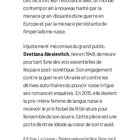
contemporain à nouveau hanté par la
menace gran-dissante d’une guerre en
Europe et par la menace persistante de
l’impérialisme russe.
Injustement méconnue du grand public,
Svetlana Alexievitch
, née en 1948, demeure
pourtant l’une des voix essentielles de
l’espace post-soviétique. Son engagement
contre la guerre en Ukraine et contre les
dérives autoritaires du pouvoir russe irrigue
ses romans et enquêtes. En 2015, elle devient
la pre-mière femme de langue russe à
recevoir le prix Nobel de littérature pour
l’ensemble de son œuvre. Cette pièce est une
porte d’entrée idéale au cœur de son travail.
8 & 9 jan, La Cuisine – Théâtre national de Nice. Rens: tnn.fr