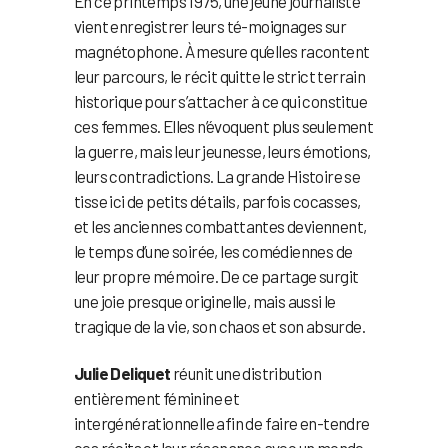
En ce printemps 1975, une jeune journaliste
vient enregistrer leurs té-moignages sur
magnétophone. À mesure qu’elles racontent
leur parcours, le récit quitte le strict terrain
historique pour s’attacher à ce qui constitue
ces femmes. Elles n’évoquent plus seulement
la guerre, mais leur jeunesse, leurs émotions,
leurs contradictions. La grande Histoire se
tisse ici de petits détails, parfois cocasses,
et les anciennes combattantes deviennent,
le temps d’une soirée, les comédiennes de
leur propre mémoire. De ce partage surgit
une joie presque originelle, mais aussi le
tragique de la vie, son chaos et son absurde.
Julie Deliquet
réunit une distribution
entièrement féminine et
intergénérationnelle afin de faire en-tendre
ces récits et leur résonance avec un monde