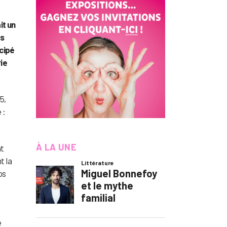
it un
es
icipé
ie
5,
 :
À LA UNE
nt
t la
os
e