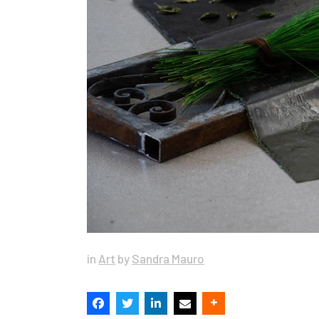
in
Art
by
Sandra Mauro