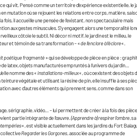
ce qui vit. Pensé comme un territoire d’expérience existentielle, le j
n en mutation où se rejouent les relations entre corps, matière, sais
la fois, il accueille une pensée de l’existant, non spectaculaire mais
tention aux gestes minuscules. S’y engagent alors une temporalité lon
lleux côtoie le subtil. Ni décor ni motif, le jardin est le milieu, le
eur et témoin de sa transformation – «
de l’enclore à l’éclore
« .
cit poétique fragmenté
» qui se développe de pièce en pièce : graphi
é de latex, objets manufacturés empruntés à l’univers du jardin…
’elle nomme des «
installations-milieux
« , où coexistent des objets 
teinture végétale et utilisant la résine de pin, elle insuffle à ses piè
 relation avec d’autres éléments qui prennent sens, comme dans son
ge, sérigraphie, vidéo… – lui permettent de créer à la fois des pièc
vient partie intégrante de l’œuvre.
(Apprendre à) respirer l’ombre
, sa
ntempéries
« , est visible actuellement dans les jardins du Fort Balag
 collective
Regarder les Gorgones
, associée au programme de