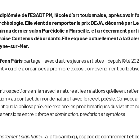
iplômée de l’ESADTPM, l’école d’art toulonnaise, après avoir fa
archéologie. Elle vient de remporter le prix DEJA, décerné par L
n au dernier salon Paréidolie à Marseille, et a récemment part
nnaise Contenus débordants. Elle expose actuellement à la Galer
Seyne-sur-Mer.
ifenn Pâris
partage – avec d’autres jeunes artistes – depuis l’été 202
ivant » où elle a organisé sa première exposition-événement collective
trospections en lien avec la nature et les relations qu’elle entretie
tion » au contact du monde naturel, avec force et poésie. Convoquan
nt que la philosophie, elle explore les problématiques du vivant et n
es tensions entre «
force et domination, prédation et symbiose,
ellement signifiant
« , à la fois ambigu, espace de confinement et d