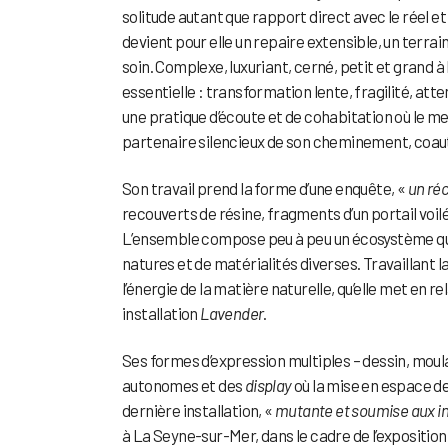
solitude autant que rapport direct avec le réel et 
devient pour elle un repaire extensible, un terrai
soin. Complexe, luxuriant, cerné, petit et grand à 
essentielle : transformation lente, fragilité, at
une pratique d’écoute et de cohabitation où le mervei
partenaire silencieux de son cheminement, coaut
Son travail prend la forme d’une enquête, «
un ré
recouverts de résine, fragments d’un portail voil
L’ensemble compose peu à peu un écosystème qu
natures et de matérialités diverses. Travaillant la 
l’énergie de la matière naturelle, qu’elle met en
installation
Lavender
.
Ses formes d’expression multiples – dessin, moula
autonomes et des
display
où la mise en espace de
dernière installation, «
mutante et soumise aux i
à La Seyne-sur-Mer, dans le cadre de l’exposition