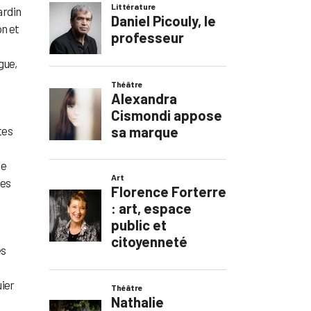
ardin
on et
gue,
tes
de
ces
es
uier