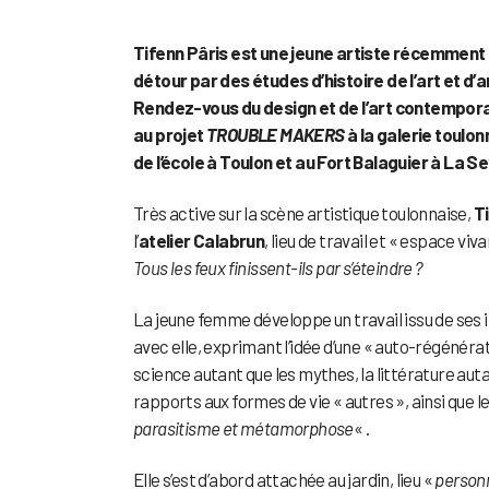
Tifenn Pâris est une jeune artiste récemment d
détour par des études d’histoire de l’art et d’
Rendez-vous du design et de l’art contemporai
au projet
TROUBLE MAKERS
à la galerie toulo
de l’école à Toulon et au Fort Balaguier à La 
Très active sur la scène artistique toulonnaise,
T
l’
atelier Calabrun
, lieu de travail et « espace v
Tous les feux finissent-ils par s’éteindre ?
La jeune femme développe un travail issu de ses in
avec elle, exprimant l’idée d’une « auto-régénéra
science autant que les mythes, la littérature auta
rapports aux formes de vie « autres », ainsi que l
parasitisme et métamorphose
« .
Elle s’est d’abord attachée au jardin, lieu «
personn