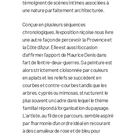
témoignent de scènes intimes associées à
une nature parfaitement architecturée.
Conçue en plusieurs séquences
chronologiques, l’exposition niçoise nous livre
une autre façon de percevoir la Provence et
la Côte d’Azur. Elle est aussi l’occasion
d’affirmer l’apport de Maurice Denis dans
l’art de l’entre-deux-guerres. Sa peinture est
alors strictement cloisonnée par couleurs
en aplats et les reliefs se succèdent en
courbes et contre-courbes tandis que les
arbres, cyprès ou mimosas, structurent le
plus souvent un cadre dans lequel le thème
familial répond à l’organisation du paysage.
L’artiste, au fil de ce parcours, semble aspiré
par l’harmonie d’un ordre idéal en recourant
à des camaïeux de rose et de bleu pour