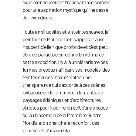
exprimer douceur et transparence comme
pour une aspiration mystique qu’il ne cessa
de revendiquer.
Toute en sinuosités et en teintes suaves, la
peinture de Maurice Denis apparaît aussi
« superficielle » que profonde et c’est peut-
être ce paradoxe qui donne le rythme de
cette exposition. Il y a là un hiératisme des
formes presque naïf dans ses modelés, des
teintes douces mais éteintes, une
transparence qui s’accorde à des scènes
juxtaposées de femmes et d’enfants, de
paysages édéniques et d’architectures
strictes pour inscrire le récit d’une époque
où, au lendemain de la Première Guerre
Mondiale, on chercha le réconfort des
proches et d’un au-delà.