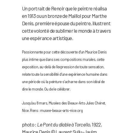
Un portrait de Renoir que le peintre réalisa
en 1913 ou un bronze de Maillol pour Marthe
Denis, première épouse du peintre, illustrent
cette volonté de sublimer le monde à travers
une espérance artistique.
Passionnante pour cette découverte d’un Maurice Denis
plus intime que dans ses compositions murales, cette
exposition, au-delà de l’expression de toute sensation,
relate toute la sensibilité d’une expérience humaine dans
une période où la peinture s’acharne dans son idéal de
dire le monde. Ou de le célébrer.
Jusqu’au 8 mars, Musées des Beaux-Arts Jules Chéret,
Nice. Rens : musee-beaux-arts-nice.org
photo :
Le Pont du diable à Torcello
, 1922,
Maurice Denis © Laurent Sullu-Jaulm