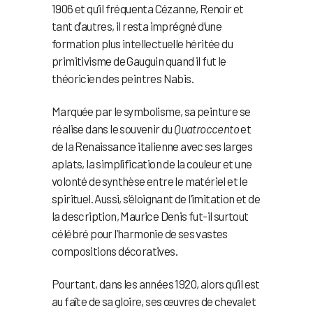
1906 et qu’il fréquenta Cézanne, Renoir et
tant d’autres, il resta imprégné d’une
formation plus intellectuelle héritée du
primitivisme de Gauguin quand il fut le
théoricien des peintres Nabis.
Marquée par le symbolisme, sa peinture se
réalise dans le souvenir du
Quatroccento
et
de la Renaissance italienne avec ses larges
aplats, la simplification de la couleur et une
volonté de synthèse entre le matériel et le
spirituel. Aussi, s’éloignant de l’imitation et de
la description, Maurice Denis fut-il surtout
célébré pour l’harmonie de ses vastes
compositions décoratives.
Pourtant, dans les années 1920, alors qu’il est
au faîte de sa gloire, ses œuvres de chevalet