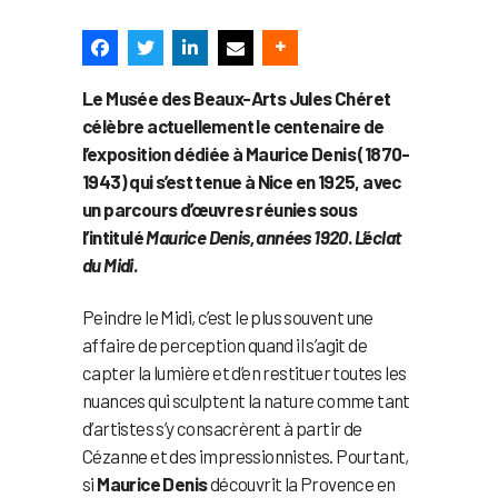
Le Musée des Beaux-Arts Jules Chéret
célèbre actuellement le centenaire de
l’exposition dédiée à Maurice Denis (1870-
1943) qui s’est tenue à Nice en 1925, avec
un parcours d’œuvres réunies sous
l’intitulé
Maurice Denis, années 1920
.
L’éclat
du Midi
.
Peindre le Midi, c’est le plus souvent une
affaire de perception quand il s’agit de
capter la lumière et d’en restituer toutes les
nuances qui sculptent la nature comme tant
d’artistes s’y consacrèrent à partir de
Cézanne et des impressionnistes. Pourtant,
si
Maurice Denis
découvrit la Provence en