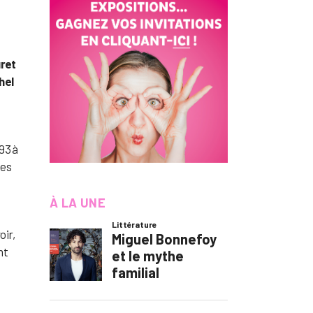
uret
hel
93 à
des
À LA UNE
oir,
nt