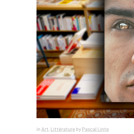
in
Art
,
Littérature
by
Pascal Linte