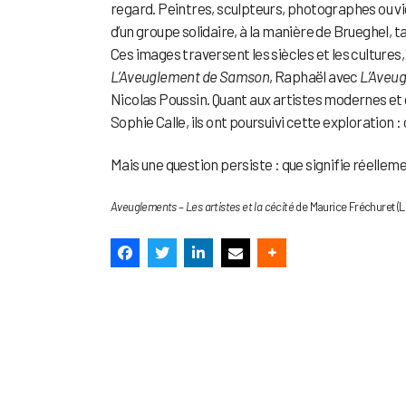
regard. Peintres, sculpteurs, photographes ou v
d’un groupe solidaire, à la manière de Brueghel, 
Ces images traversent les siècles et les culture
L’Aveuglement de Samson
, Raphaël avec
L’Aveu
Nicolas Poussin. Quant aux artistes modernes e
Sophie Calle, ils ont poursuivi cette exploration :
Mais une question persiste : que signifie réelleme
Aveuglements – Les artistes et la cécité
de Maurice Fréchuret (L