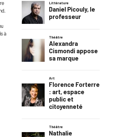
re
nd.
ou
s à