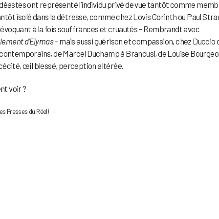
idéastes ont représenté l’individu privé de vue tantôt comme memb
tantôt isolé dans la détresse, comme chez Lovis Corinth ou Paul Stra
s, évoquant à la fois souffrances et cruautés – Rembrandt avec
glement d’Elymas
– mais aussi guérison et compassion, chez Duccio 
t contemporains, de Marcel Duchamp à Brancusi, de Louise Bourgeoi
 cécité, œil blessé, perception altérée.
nt voir ?
es Presses du Réel)