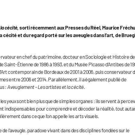
la cécité
, sorti récemment aux Presses du Réel, Maurice Fréch
a cécité et du regard porté sur les aveugles dans l’art, de Brueg
servateur en chef du patrimoine, docteur en Sociologie et Histoire de
 de Saint-Étienne de 1986 à 1993, et du Musée Picasso d’Antibes de 19
d’Art contemporain de Bordeaux de 2001 à 2006, puis conservateur 
es entre 2006 et 2014. Parallèlement, il a également publié de
us :
Aveuglement – Les artistes et la cécité
.
 les yeux sont bien plus que de simples organes : ils servent à percev
sont indispensables pour comprendre et décoder la réalité, tout auta
ièrement dans ce que l’on appelle les arts visuels.
ure de l’aveugle, paradoxe vivant dans des disciplines fondées sur le