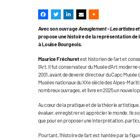
Avec son ouvrage
Aveuglement – Les artistes et 
propose une histoire de la représentation de l
à Louise Bourgeois.
Maurice Fréchuret
est historien de l’art et con
l’Art. Il fut conservateur du Musée d’Art moderne
2001, avant de devenir directeur du Capc Musée 
Musées nationaux du XXe siècle des Alpes-Maritim
nombreux ouvrages, et livre en 2025 un nouvel op
Au cœur de la pratique et de la théorie artistique,
évaluer, enregistrer et apprécier le monde. Ils 
que pour en proposer une interprétation, particul
Pourtant, l’histoire de l’art est hantée par la fig