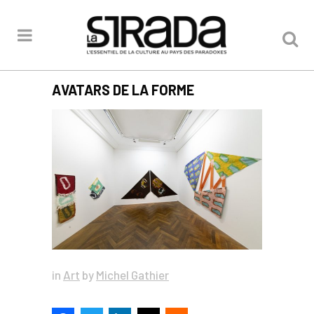
AVATARS DE LA FORME
in
Art
by
Michel Gathier