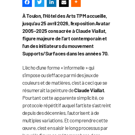
À Toulon, l’Hôtel des Arts TPM accueille,
jusqu’au 25 avril 2026, l’exposition Avatar
2005-2025 consacrée à Claude Viallat,
figure majeure de l’art contemporain et
l’un des initiateurs du mouvement
Supports/Surfaces dans les années 70.
L’écho d’une forme « informelle » qui
s’impose ou s’efface parmi des jeux de
couleurs et de matières, c’est à ceci que se
résumerait la peinture de
Claude Viallat
.
Pourtant cette apparente simplicité, ce
protocole répétitif auquel l’artiste s’astreint
depuis des décennies, l’autorisent à de
multiples variations. Et comprendre cette
œuvre, c’est en saisir le long processus par