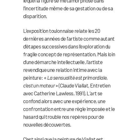
lequel la figure se métamorphose dans
l’incertitude même de sa gestation ou de sa
disparition.
L’exposition toulonnaise relate les 20
dernières années de l’artiste comme autant
d’étapes successives dans l’exploration du
fragile concept de représentation. Mais loin
d’une démarche intellectuelle, l’artiste
revendique une relation intime avec la
peinture: «
La sensualité est primordiale,
c’est un moteur
» (Claude Viallat, Entretien
avec Catherine Lawless, 1991). L’art se
confond alors avec une expérience, une
confrontation entre une règle imposée et le
hasard qui trouble nos repères pour de
nouvelles découvertes.
C’est ainsi que la peinture de Viallat est