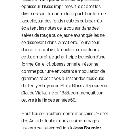
épaisseur, tissus imprimés, fils et étoffes
diverses sont le cadre d’une partition lors de
laquelle, sur des fonds neutres ou bigarrés,
éclatent les notes de la couleur dans des
salves de rouge ou de jaune avant qu’elles ne
se dissolvent dans la matière. Tour à tour
douce et éruptive, la couleur se confond à
cette empreinte qui anticipe l’éclosion d’une
forme. Celle-ci, obsessionnelle, résonne
comme pour une envoûtante modulation de
gammes répétitives à l’instar des musiques
de Terry Rilley ou de Philip Glass à l’époque où
Claude Viallat, né en 1936, commençait son
œuvre à la fin des années 60…
Haut lieu de la culture contemporaine, l’Hôtel
des Arts de Toulon rend aussi hommage à
travers cette exposition à
Jean Fournier