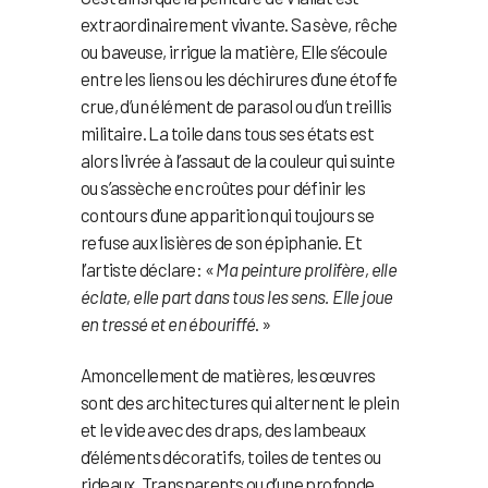
extraordinairement vivante. Sa sève, rêche
ou baveuse, irrigue la matière, Elle s’écoule
entre les liens ou les déchirures d’une étoffe
crue, d’un élément de parasol ou d’un treillis
militaire. La toile dans tous ses états est
alors livrée à l’assaut de la couleur qui suinte
ou s’assèche en croûtes pour définir les
contours d’une apparition qui toujours se
refuse aux lisières de son épiphanie. Et
l’artiste déclare: «
Ma peinture prolifère, elle
éclate, elle part dans tous les sens. Elle joue
en tressé et en ébouriffé
. »
Amoncellement de matières, les œuvres
sont des architectures qui alternent le plein
et le vide avec des draps, des lambeaux
d’éléments décoratifs, toiles de tentes ou
rideaux. Transparents ou d’une profonde