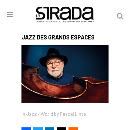
JAZZ DES GRANDS ESPACES
in
Jazz / World
by
Pascal Linte