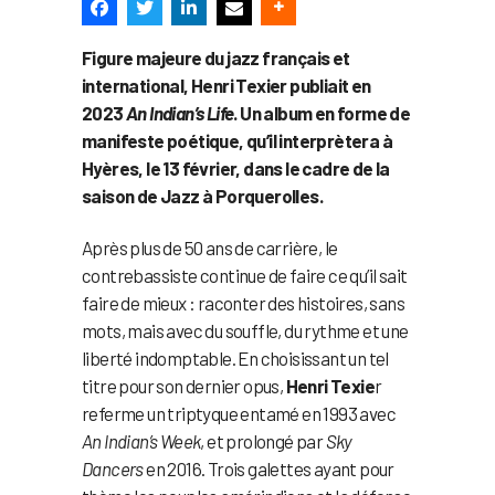
Figure majeure du jazz français et
international, Henri Texier publiait en
2023
An Indian’s Life
. Un album en forme de
manifeste poétique, qu’il interprètera à
Hyères, le 13 février, dans le cadre de la
saison de Jazz à Porquerolles.
Après plus de 50 ans de carrière, le
contrebassiste continue de faire ce qu’il sait
faire de mieux : raconter des histoires, sans
mots, mais avec du souffle, du rythme et une
liberté indomptable. En choisissant un tel
titre pour son dernier opus,
Henri Texie
r
referme un triptyque entamé en 1993 avec
An Indian’s Week
, et prolongé par
Sky
Dancers
en 2016. Trois galettes ayant pour