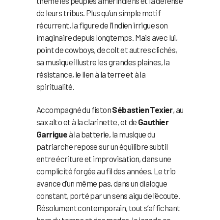
thème les peuples amérindiens et la défense
de leurs tribus. Plus qu’un simple motif
récurrent, la figure de l’Indien irrigue son
imaginaire depuis longtemps. Mais avec lui,
point de cowboys, de colt et autres clichés,
sa musique illustre les grandes plaines, la
résistance, le lien à la terre et à la
spiritualité.
Accompagné du fiston
Sébastien Texier
, au
sax alto et à la clarinette, et de
Gauthier
Garrigue
à la batterie, la musique du
patriarche repose sur un équilibre subtil
entre écriture et improvisation, dans une
complicité forgée au fil des années. Le trio
avance d’un même pas, dans un dialogue
constant, porté par un sens aigu de l’écoute.
Résolument contemporain, tout s’affichant
hors du temps et des modes, le jazz de ce