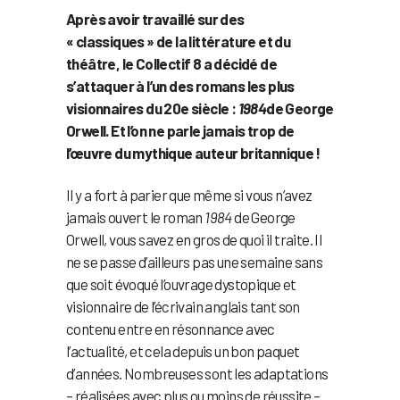
Après avoir travaillé sur des
« classiques » de la littérature et du
théâtre, le Collectif 8 a décidé de
s’attaquer à l’un des romans les plus
visionnaires du 20e siècle :
1984
de George
Orwell. Et l’on ne parle jamais trop de
l’œuvre du mythique auteur britannique !
Il y a fort à parier que même si vous n’avez
jamais ouvert le roman
1984
de George
Orwell, vous savez en gros de quoi il traite. Il
ne se passe d’ailleurs pas une semaine sans
que soit évoqué l’ouvrage dystopique et
visionnaire de l’écrivain anglais tant son
contenu entre en résonnance avec
l’actualité, et cela depuis un bon paquet
d’années. Nombreuses sont les adaptations
– réalisées avec plus ou moins de réussite –