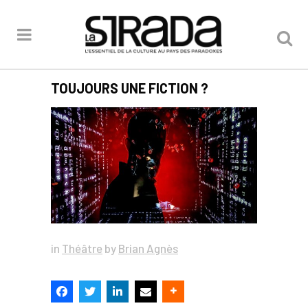
TOUJOURS UNE FICTION ?
in
Théâtre
by
Brian Agnès