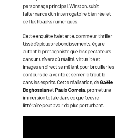
personnage principal, Winston, subit
l’alternance d’un interrogatoire bien réel et
de flashbacks numériques.
Cette enquête haletante, comme un thriller
tissé d’épiques rebondissements, égare
autant le protagoniste que les spectateurs
dans un univers où réalité, virtualité et
images en direct se mêlent pour brouiller les
contours de la vérité et semer le trouble
dans les esprits. Cette réalisation, de
Gaële
Boghossian
et
Paulo Correia
, promet une
immersion totale dans ce que l’œuvre
littéraire peut avoir de plus perturbant.