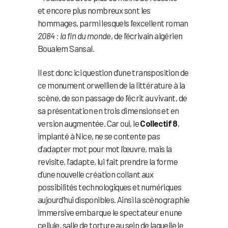
et encore plus nombreux sont les
hommages, parmi lesquels l’excellent roman
2084 : la fin du monde
, de l’écrivain algérien
Boualem Sansal.
Il est donc ici question d’une transposition de
ce monument orwellien de la littérature à la
scène, de son passage de l’écrit au vivant, de
sa présentation en trois dimensions et en
version augmentée. Car oui, le
Collectif 8
,
implanté à Nice, ne se contente pas
d’adapter mot pour mot l’œuvre, mais la
revisite, l’adapte, lui fait prendre la forme
d’une nouvelle création collant aux
possibilités technologiques et numériques
aujourd’hui disponibles. Ainsi la scénographie
immersive embarque le spectateur en une
cellule, salle de torture au sein de laquelle le