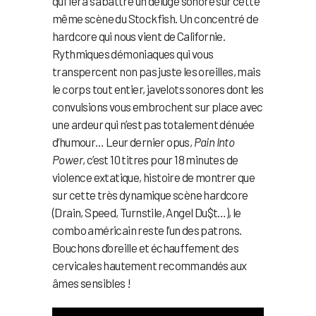
qui fera s’abattre un déluge sonore sur cette
même scène du Stockfish. Un concentré de
hardcore qui nous vient de Californie.
Rythmiques démoniaques qui vous
transpercent non pas juste les oreilles, mais
le corps tout entier, javelots sonores dont les
convulsions vous embrochent sur place avec
une ardeur qui n’est pas totalement dénuée
d’humour… Leur dernier opus,
Pain Into
Power
, c’est 10 titres pour 18 minutes de
violence extatique, histoire de montrer que
sur cette très dynamique scène hardcore
(Drain, Speed, Turnstile, Angel Du$t…), le
combo américain reste l’un des patrons.
Bouchons d’oreille et échauffement des
cervicales hautement recommandés aux
âmes sensibles !