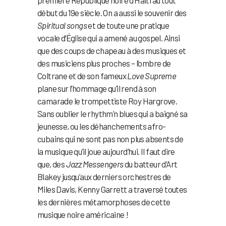
première République noire d’Haïti au tout
début du 19e siècle. On a aussi le souvenir des
Spiritual songs
et de toute une pratique
vocale d’Église qui a amené au gospel. Ainsi
que des coups de chapeau à des musiques et
des musiciens plus proches – l’ombre de
Coltrane et de son fameux
Love Supreme
plane sur l’hommage qu’il rend à son
camarade le trompettiste Roy Hargrove.
Sans oublier le rhythm’n blues qui a baigné sa
jeunesse, ou les déhanchements afro-
cubains qui ne sont pas non plus absents de
la musique qu’il joue aujourd’hui. Il faut dire
que, des
Jazz Messengers
du batteur d’Art
Blakey jusqu’aux derniers orchestres de
Miles Davis, Kenny Garrett a traversé toutes
les dernières métamorphoses de cette
musique noire américaine !