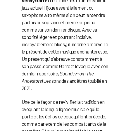
Kenny Garrett
est l’une des grandes voix du
jazz actuel. Il joue essentiellement du
saxophone alto même si on peut l’entendre
parfois au soprano, et même au piano
comme sur son dernier disque. Avec sa
sonorité légère et pourtant incisive,
incroyablement bluesy, il incarne à merveille
le présent de cette musique enchanteresse.
Un présent qui s’abreuve constamment à
son passé, comme Garrett l’évoque avec son
dernier répertoire,
Sounds From The
Ancestors
(Les sons des ancêtres) publié en
2021.
Une belle façon de revivifier la tradition en
évoquant la longue lignée musicale qui le
porte et les échos de ceux qui l’ont précédé,
comme par exemple les combattants de la