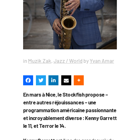
in
Muzik Zak
,
Jazz / World
by
Yvan Amar
En mars à Nice, le Stockfish propose –
entre autres réjouissances – une
programmation américaine passionnante
et incroyablement diverse : Kenny Garrett
le 11, et Terror le 14.