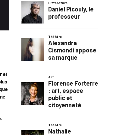
r et
plus
ique
nne
o
, il
t