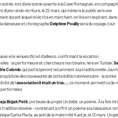
n soirée, lors d’une scène ouverte à la Cave Romagnan, en compagni
ors d’une rando-écriture, le 22 mars, qui mènera le public vers une
ent durant lequel on écrira en marchant, on lira en respirant, dans
s, la danseuse et chorégraphe
Delphine Pouilly
sera du voyage, tout
s voix venues d’ici et d’ailleurs, confirmant la vocation
lles : la performeure et chercheure non binaire, né·e en Tunisie,
Se
Iris Colomb
, qui participeront notamment à la traditionnelle Jour
 qu’à l’une des nouveautés de cette édition anniversaire : la soirée
cité de l’
association Il était un truc…
, ce moment permettra de 
s performées.
eja Bizjak Petit
, porteuse du projet
Un bébé, un poème
. À la fois in
 tradition slovène – consistant à offrir un poème à la naissance, tel
inique Santa Maria, au sein de la maternité Kantys, le 13 mars. Un ge