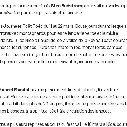
rier, le performeur berlinois
Sten Rudstrom
proposait un workshop
ovisation par le corps, la voix et le langage.
s Journées Poët Poët, du 11 au 22 mars. Douze jours durant lesquels 
toraux et montagnards, pour les relier par le verbe et la mixité
 de rue…) : de Nice à La Gaude, de la vallée de la Roya au pays de Gra
cements, les surprises… Crèches, maternités, monastères, campus
ins de traverse s’érigent sur la route comme autant de postes avanc
 poésies, pourvu qu’elles soient vivantes, incarnées, indociles.
Sonnet Mondal
incarne pleinement l’idée de liberté, l’ouverture
tival. Figure majeure de la scène poétique internationale, éditeur e
l, traduit dans plus de 20 langues, il porte une poésie ancrée dans l
s blessées, à la spiritualité et à la circulation des langues.
, à plusieurs reprises au cours du festival : le 18 mars à Nice, pour