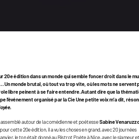
r 20e édition dans un monde qui semble foncer droit dans le mu
… Un monde brutal, où tout va trop vite, où les mots ne servent 
role libre peinent à se faire entendre. Autant dire que la thémat
e l’événement organisé par la Cie Une petite voix m’a dit, réso
loyée
.
. Rassemblé autour de la comédienne et poétesse
Sabine Venaruzz
our cette 20e édition, il a vu les choses en grand, avec 20 journées
nvier, le ton était donné au Bistrot Poète à Nice, avec le slameur e