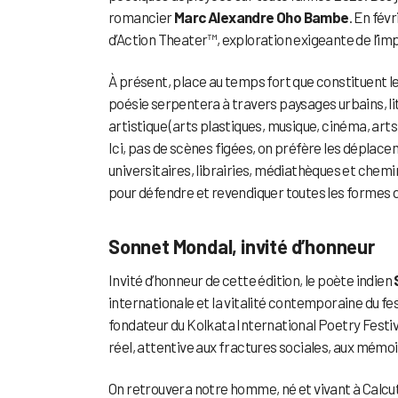
romancier
Marc Alexandre Oho Bambe
. En fév
d’Action Theater™, exploration exigeante de l’impr
À présent, place au temps fort que constituent le
poésie serpentera à travers paysages urbains, lit
artistique (arts plastiques, musique, cinéma, arts
Ici, pas de scènes figées, on préfère les dépla
universitaires, librairies, médiathèques et chem
pour défendre et revendiquer toutes les formes de
Sonnet Mondal, invité d’honneur
Invité d’honneur de cette édition, le poète indien
internationale et la vitalité contemporaine du fes
fondateur du Kolkata International Poetry Festiva
réel, attentive aux fractures sociales, aux mémoire
On retrouvera notre homme, né et vivant à Calcutta