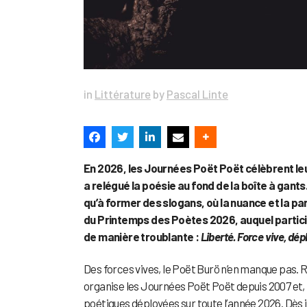
in
Littérature
by
Pascal Linte
En 2026, les Journées Poët Poët célèbrent leu
a relégué la poésie au fond de la boîte à gants
qu’à former des slogans, où la nuance et la pa
du Printemps des Poètes 2026, auquel particip
de manière troublante :
Liberté. Force vive, dép
Des forces vives, le Poët Burö n’en manque pas
organise les Journées Poët Poët depuis 2007 et, p
poétiques déployées sur toute l’année 2026. Dès ja