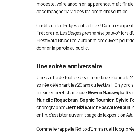
modeste, voire anodin en apparence, mais finalem
accompagner la vie dès les premiers souffles.
On dit que les Belges ont la frite ! Comme on peut l
Trésorerie,
Les Belges prennent le pouvoir
lors d’
Fiestival à Bruxelles, auront micro ouvert pour d
donner la parole au public.
Une soirée anniversaire
Une partie de tout ce beau monde se réunira le 20
soirée célébrant les 20 ans du festival ! On y cro
musicienne et chanteuse
Gwenn Masseglia
, l’é
Murielle Roquebrun, Sophie Tournier, Sylvie Te
chorégraphes
Jeff Bizieau
et
Pascal Renault
,
enfin, d’assister au vernissage de l’exposition
Allu
Comme le rappelle l’édito d’Emmanuel Hoog, prés