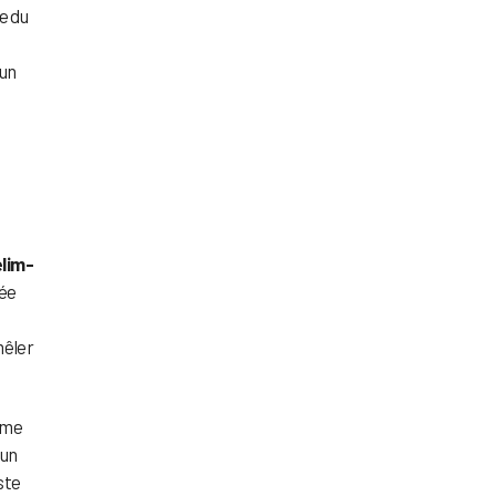
e du
 un
lim-
née
mêler
time
 un
ste