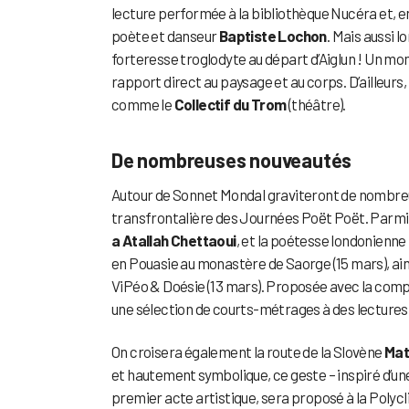
lecture performée à la bibliothèque Nucéra et, e
poète et danseur
Baptiste Lochon
. Mais aussi l
forteresse troglodyte au départ d’Aiglun ! Un mom
rapport direct au paysage et au corps. D’ailleur
comme le
Collectif du Trom
(théâtre).
De nombreuses nouveautés
Autour de Sonnet Mondal graviteront de nombreuse
transfrontalière des Journées Poët Poët. Parmi e
a Atallah Chettaoui
, et la poétesse londonienne
en Pouasie au monastère de Saorge (15 mars), ainsi
ViPéo & Doésie (13 mars). Proposée avec la compli
une sélection de courts-métrages à des lecture
On croisera également la route de la Slovène
Mat
et hautement symbolique, ce geste – inspiré d’une
premier acte artistique, sera proposé à la Polycl