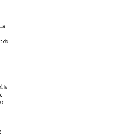
 La
t de
, la
,
et
t