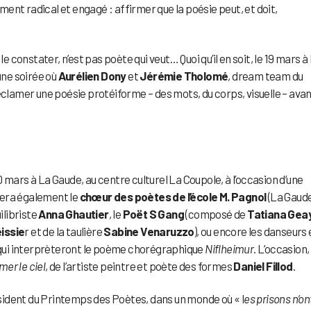
ent radical et engagé : affirmer que la poésie peut, et doit,
e constater, n’est pas poète qui veut… Quoi qu’il en soit, le 19 mars à
une soirée où
Aurélien Dony
et
Jérémie Tholomé
, dream team du
éclamer une poésie protéiforme – des mots, du corps, visuelle – avan
 mars à La Gaude, au centre culturel La Coupole, à l’occasion d’une
isera également le
chœur des poètes de l’école M. Pagnol
(La Gaude)
quilibriste
Anna Ghautier
, le
Poët S Gang
(composé de
Tatiana Geay
issie
r et de la taulière
Sabine Venaruzzo
), ou encore les danseurs 
 qui interprèteront le poème chorégraphique
Niflheimur
. L’occasion,
mer le ciel
, de l’artiste peintre et poète des formes
Daniel Fillod
.
ident du Printemps des Poètes, dans un monde où « l
es prisons n’on