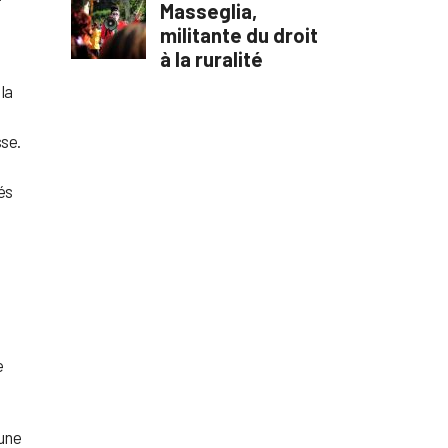
la
sse.
és
t
e
 une