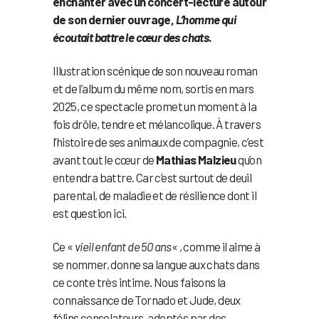
enchanter avec un concert-lecture autour
de son dernier ouvrage,
L’homme qui
écoutait battre le cœur des chats
.
Illustration scénique de son nouveau roman
et de l’album du même nom, sortis en mars
2025, ce spectacle promet un moment à la
fois drôle, tendre et mélancolique. À travers
l’histoire de ses animaux de compagnie, c’est
avant tout le cœur de
Mathias Malzieu
qu’on
entendra battre. Car c’est surtout de deuil
parental, de maladie et de résilience dont il
est question ici.
Ce «
vieil enfant de 50 ans
« , comme il aime à
se nommer, donne sa langue aux chats dans
ce conte très intime. Nous faisons la
connaissance de Tornado et Jude, deux
félins consolateurs, adoptés par des