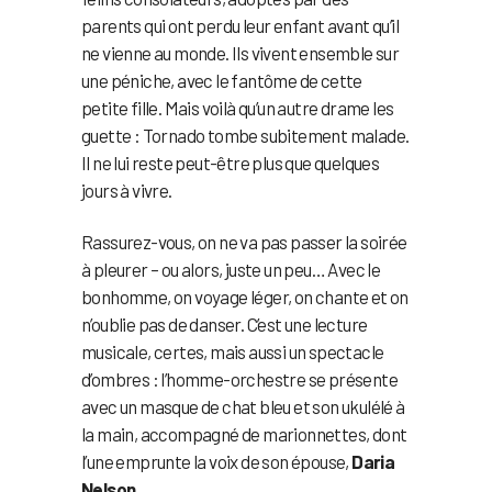
parents qui ont perdu leur enfant avant qu’il
ne vienne au monde. Ils vivent ensemble sur
une péniche, avec le fantôme de cette
petite fille. Mais voilà qu’un autre drame les
guette : Tornado tombe subitement malade.
Il ne lui reste peut-être plus que quelques
jours à vivre.
Rassurez-vous, on ne va pas passer la soirée
à pleurer – ou alors, juste un peu… Avec le
bonhomme, on voyage léger, on chante et on
n’oublie pas de danser. C’est une lecture
musicale, certes, mais aussi un spectacle
d’ombres : l’homme-orchestre se présente
avec un masque de chat bleu et son ukulélé à
la main, accompagné de marionnettes, dont
l’une emprunte la voix de son épouse,
Daria
Nelson
.