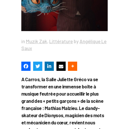
in
Muzik Zak
,
Littérature
by
Angélique Le
Saux
A Carros, la Salle Juliette Gréco va se
transformer en une immense boîte à
musique feutrée pour accueillir le plus
grand des « petits garçons » de la scène
française : Mathias Malzieu. Le dandy-
skateur de Dionysos, magicien des mots
et mécanicien du cœur, revient nous