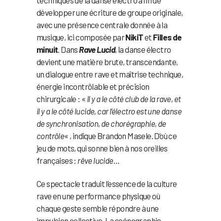
développer une écriture de groupe originale,
avec une présence centrale donnée à la
musique, ici composée par
NikiT
et
Filles de
minuit
. Dans
Rave Lucid
, la danse électro
devient une matière brute, transcendante,
un dialogue entre rave et maîtrise technique,
énergie incontrôlable et précision
chirurgicale : «
Il y a le côté club de la rave, et
il y a le côté lucide, car l’électro est une danse
de synchronisation, de chorégraphie, de
contrôle
« , indique Brandon Masele. D’où ce
jeu de mots, qui sonne bien à nos oreilles
françaises :
rêve lucide
…
Ce spectacle traduit l’essence de la culture
rave en une performance physique où
chaque geste semble répondre à une
impulsion collective. La scénographie,