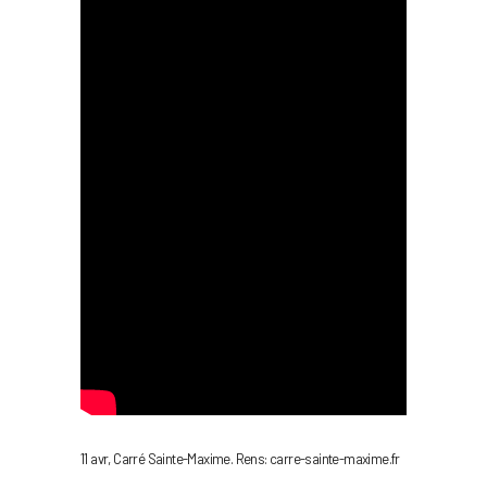
11 avr, Carré Sainte-Maxime. Rens: carre-sainte-maxime.fr