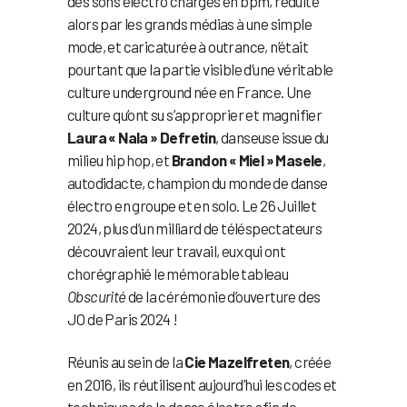
des sons électro chargés en bpm, réduite
alors par les grands médias à une simple
mode, et caricaturée à outrance, n’était
pourtant que la partie visible d’une véritable
culture underground née en France. Une
culture qu’ont su s’approprier et magnifier
Laura « Nala » Defretin
, danseuse issue du
milieu hip hop, et
Brandon « Miel » Masele
,
autodidacte, champion du monde de danse
électro en groupe et en solo. Le 26 Juillet
2024, plus d’un milliard de téléspectateurs
découvraient leur travail, eux qui ont
chorégraphié le mémorable tableau
Obscurité
de la cérémonie d’ouverture des
JO de Paris 2024 !
Réunis au sein de la
Cie Mazelfreten
, créée
en 2016, ils réutilisent aujourd’hui les codes et
techniques de la danse électro afin de