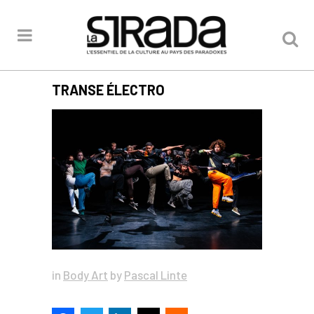
TRANSE ÉLECTRO
in
Body Art
by
Pascal Linte