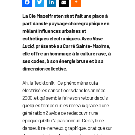
La Cie Mazelfreten s’est fait une place à
part dans le paysage chorégraphique en
mêlant influences urbaines et
esthétiques électroniques. Avec
Rave
Lucid
, présenté au Carré Sainte-Maxime,
elle offre un hommage à la culture rave, à
ses codes, à son énergie brute et à sa
dimension collective.
Ah, la Tecktonik ! Ce phénomène qui a
électrisé les dancefloors dans les années
2000, et qui semble faire son retour depuis
quelques temps sur les réseaux grâce à une
génération Z avide de redécouvrir une
époque qu’elle n’a pas connue. Ce style de
danse ultra-nerveux, graphique, pratiqué sur