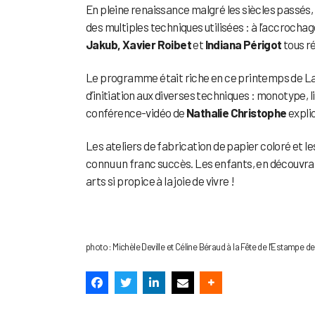
En pleine renaissance malgré les siècles passés, l’
des multiples techniques utilisées : à l’accrocha
Jakub, Xavier Roibet
et
Indiana Périgot
tous r
Le programme était riche en ce printemps de La B
d’initiation aux diverses techniques : monotype, li
conférence-vidéo de
Nathalie Christophe
expli
Les ateliers de fabrication de papier coloré et l
connu un franc succès. Les enfants, en découvran
arts si propice à la joie de vivre !
photo : Michèle Deville et Céline Béraud à la Fête de l’Estamp