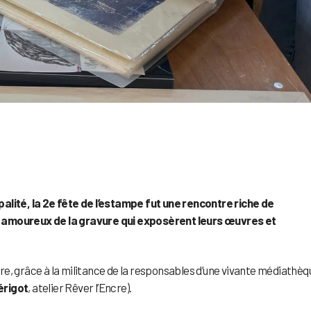
alité, la 2e fête de l’estampe fut une rencontre riche de
s amoureux de la gravure qui exposèrent leurs œuvres et
ture, grâce à la militance de la responsables d’une vivante médiathèq
érigot
, atelier Rêver l’Encre).