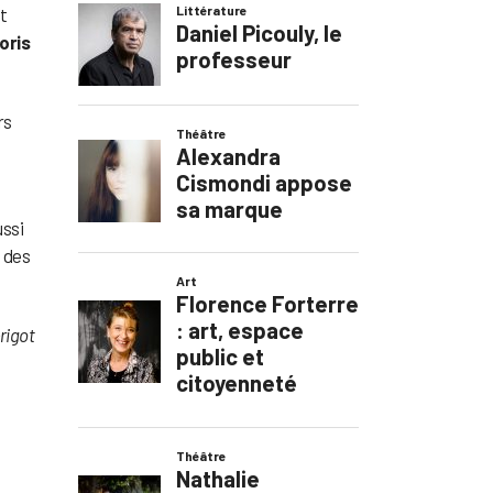
t
oris
rs
ussi
e des
rigot