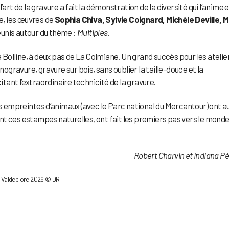
art de la gravure a fait la démonstration de la diversité qui l’anime e
ge, les œuvres de
Sophia Chiva, Sylvie Coignard, Michèle Deville, M
éunis autour du thème :
Multiples
.
olline, à deux pas de La Colmiane. Un grand succès pour les atelie
nogravure, gravure sur bois, sans oublier la taille-douce et la
citant l’extraordinaire technicité de la gravure.
es empreintes d’animaux (avec le Parc national du Mercantour) ont a
t ces estampes naturelles, ont fait les premiers pas vers le mond
Robert Charvin et Indiana Pé
e de Valdeblore 2026 © DR