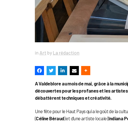
in
Art
by
La rédaction
A Valdeblore au mois de mai, grâce à la municip
découvertes pour les profanes et les artiste
débattèrent techniques et créativité.
Une fête pour le Haut Pays qui a le goût de la cul
(
Céline Béraud
) et d’une artiste locale (
Indiana P