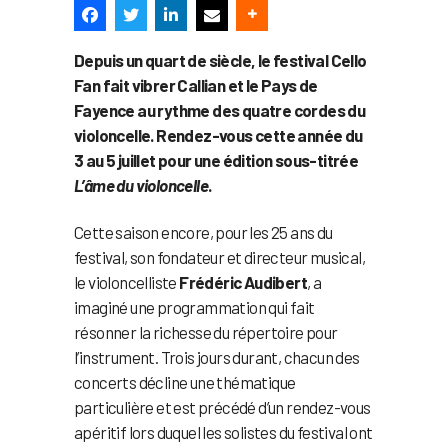
Depuis un quart de siècle, le festival Cello
Fan fait vibrer Callian et le Pays de
Fayence au rythme des quatre cordes du
violoncelle. Rendez-vous cette année du
3 au 5 juillet pour une édition sous-titrée
L’âme du violoncelle
.
Cette saison encore, pour les 25 ans du
festival, son fondateur et directeur musical,
le violoncelliste
Frédéric Audibert
, a
imaginé une programmation qui fait
résonner la richesse du répertoire pour
l’instrument. Trois jours durant, chacun des
concerts décline une thématique
particulière et est précédé d’un rendez-vous
apéritif lors duquel les solistes du festival ont