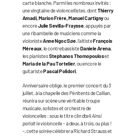
carte blanche. Parmi les nombreux invités :
une vingtaine de violoncellistes, dont
Thierry
Amadi, Marion Frère, Manuel Cartigny
ou
encore
Julie Sevilla-Fraysse
, appuyés par
une ribambelle de musiciens comme la
violoniste
Anne Ngoc Søe
, l’altiste
François
Méreaux
, le contrebassiste
Daniele Arena
,
les pianistes
Stephanos Thomopoulos
et
Maria de la Pau Tortelier
, ou encore le
guitariste
Pascal Polidori
.
Anniversaire oblige, le premier concert du 3
juillet, à la chapelle des Pénitents de Callian,
réunira sur scène une véritable troupe
musicale, solistes et orchestre de
violoncelles : sous le titre clin d’œil
Ainsi
parlait le violoncelle
– à deux, à trois, ou plus !
–, cette soirée célèbrera Richard Strauss et