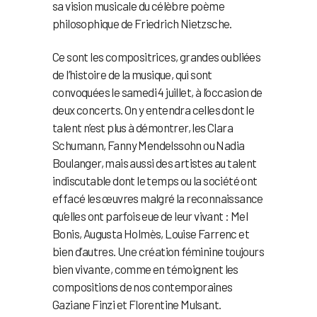
sa vision musicale du célèbre poème
philosophique de Friedrich Nietzsche.
Ce sont les compositrices, grandes oubliées
de l’histoire de la musique, qui sont
convoquées le samedi 4 juillet, à l’occasion de
deux concerts. On y entendra celles dont le
talent n’est plus à démontrer, les Clara
Schumann, Fanny Mendelssohn ou Nadia
Boulanger, mais aussi des artistes au talent
indiscutable dont le temps ou la société ont
effacé les œuvres malgré la reconnaissance
qu’elles ont parfois eue de leur vivant : Mel
Bonis, Augusta Holmès, Louise Farrenc et
bien d’autres. Une création féminine toujours
bien vivante, comme en témoignent les
compositions de nos contemporaines
Gaziane Finzi et Florentine Mulsant.