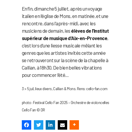
Enfin, dimanche 5 juillet, après un voyage
italien en l’église de Mons, en matinée, et une
rencontre, dans l’après-midi, avec les
musiciens de demain, les
élèves de l’Institut
supérieur de musique d’Aix-en-Provence
,
c’est lors d’une liesse musicale mêlant les
genres que les artistes invités cette année
se retrouveront sur la scène de la chapelle à
Callian, à 18h30. De bien belles vibrations
pour commencer l’été…
3 > 5 juil, lieux divers, Callian & Mons. Rens: cello-fan.com
photo : Festival Cello Fan 2025 – Orchestre de violoncelles
Cello Fan © DR