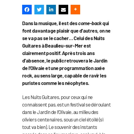
Dans la musique, il est des
come-back
qui
font davantage plaisir que d’autres, on ne
se va pas se le cacher… Celui des Nuits
Guitares à Beaulieu-sur-Mer est
clairement positif. Après trois ans
d’absence, le public retrouvera le Jardin
de l’Olivaie et une programmation axée
rock, au sens large, capable de ravir les
puristes comme les néophytes.
Les Nuits Guitares, pour ceux qui ne
connaissent pas, est un festival se déroulant
dans le Jardin de l’Olivaie, au milieu des
oliviers centenaires, sous un ciel étoilé (si
tout va bien). Le souvenir des instants