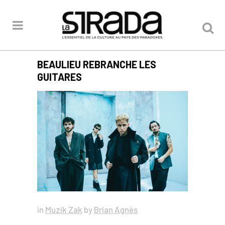
BEAULIEU REBRANCHE LES
GUITARES
in
Muzik Zak
by
Brian Agnès