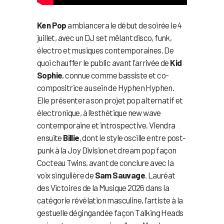
Ken Pop
ambiancera le début de soirée le 4
juillet, avec un DJ set mêlant disco, funk,
électro et musiques contemporaines. De
quoi chauffer le public avant l’arrivée de
Kid
Sophie
, connue comme bassiste et co-
compositrice au sein de Hyphen Hyphen.
Elle présentera son projet pop alternatif et
électronique, à l’esthétique new wave
contemporaine et introspective. Viendra
ensuite
Billie
, dont le style oscille entre post-
punk à la Joy Division et dream pop façon
Cocteau Twins, avant de conclure avec la
voix singulière de
Sam Sauvage
. Lauréat
des Victoires de la Musique 2026 dans la
catégorie révélation masculine, l’artiste à la
gestuelle dégingandée façon Talking Heads