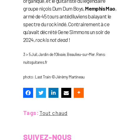
organique, et le guitariste du légendaire
groupe niçois Dum Dum Boys,
Memphis Mao
,
armé de 45 tours antédiluviens balayant le
spectre du rock indé. Contrairement à ce
qu’avait décrété Gene Simmons un soir de
2024,
rock is not dead
!
3 > 5 Juil, Jardin de l’Olivaie, Beaulieu-sur-Mer. Rens:
nuitsguitares.fr
photo : Last Train © Jérémy Martineau
Tags:
Tout chaud
SUIVEZ-NOUS