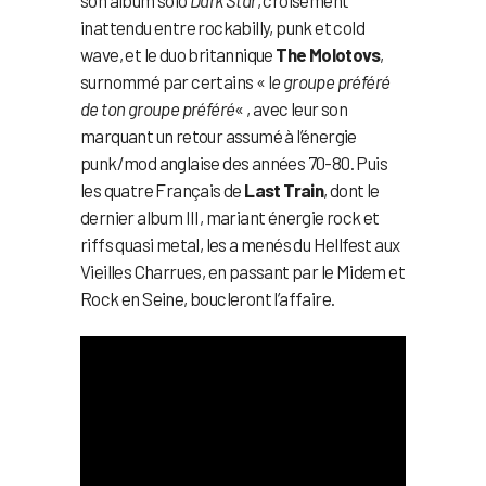
inattendu entre rockabilly, punk et cold
wave, et le duo britannique
The Molotovs
,
surnommé par certains « l
e groupe préféré
de ton groupe préféré
« , avec leur son
marquant un retour assumé à l’énergie
punk/mod anglaise des années 70-80. Puis
les quatre Français de
Last Train
, dont le
dernier album III, mariant énergie rock et
riffs quasi metal, les a menés du Hellfest aux
Vieilles Charrues, en passant par le Midem et
Rock en Seine, boucleront l’affaire.