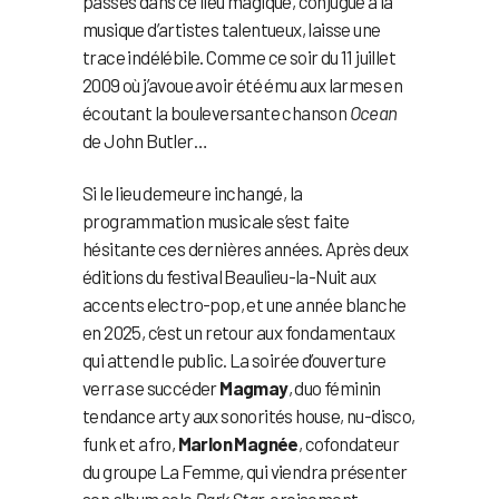
passés dans ce lieu magique, conjugué à la
musique d’artistes talentueux, laisse une
trace indélébile. Comme ce soir du 11 juillet
2009 où j’avoue avoir été ému aux larmes en
écoutant la bouleversante chanson
Ocean
de John Butler…
Si le lieu demeure inchangé, la
programmation musicale s’est faite
hésitante ces dernières années. Après deux
éditions du festival Beaulieu-la-Nuit aux
accents electro-pop, et une année blanche
en 2025, c’est un retour aux fondamentaux
qui attend le public. La soirée d’ouverture
verra se succéder
Magmay
, duo féminin
tendance arty aux sonorités house, nu-disco,
funk et afro,
Marlon Magnée
, cofondateur
du groupe La Femme, qui viendra présenter
son album solo
Dark Star
, croisement