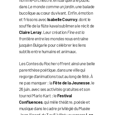
dans
Le monde comme un jardin
, une balade
bucolique au cœur du vivant. Enfin, émotion
et frissons avec
Isabelle Courroy
, dont le
souffle de la flûte kaval sublimera le récit de
Claire Leray
. Leur création
Fine est la
frontière entre les mondes
nous entraîne
jusqu’en Bulgarie pour célébrer les liens
subtils entre humains et animaux.
Les Contes du Rocher offrent ainsi une belle
parenthèse poétique, dans une ville qui
regorge d’animations tout au long de l’été. À
ne pas manquer : la
Fête de la Jeunesse
, le
26 juin, avec ses activités gratuites et son
tournoi Mario Kart ; le
Festival
Confluences
, qui mêle théâtre, poésie et
musique dans le cadre privilégié du Musée
Jean Aicard, du 3 au 5 juillet ; ou encore
Les