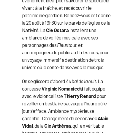
événement idéal pour savourer le spectacle
vivant à la fraîche, et redécouvrir le
patrimoine gardéen. Rendez-vous est donné
le 20 août à 19h30 sur le parvis de l’église de la
Nativité. La
Cie Ostara
installera une
ambiance de veillée musicale avec ses
personnages des
Fleuritout
, et
accompagnera le public au fil des rues, pour
un voyage immersif à destination de trois
univers où le conte danse avec la musique.
On se glissera d’abord
Au bal de la nuit
. La
conteuse
Virginie Komaniecki
fait équipe
avec le violoncelliste
Thierry Renard
pour
réveiller un bestiaire sauvage à l’heure où le
jour s’efface. Ambiance mystérieuse
garantie ! Changement de décor avec
Alain
Vidal
, de la
Cie Arthéma
, qui, en véritable
homme-orchestre, embarquera le public