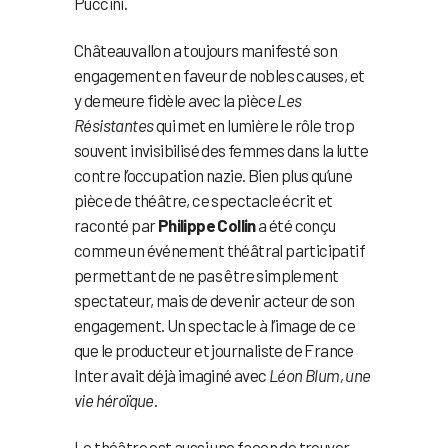
Puccini.
Châteauvallon a toujours manifesté son
engagement en faveur de nobles causes, et
y demeure fidèle avec la pièce
Les
Résistantes
qui met en lumière le rôle trop
souvent invisibilisé des femmes dans la lutte
contre l’occupation nazie. Bien plus qu’une
pièce de théâtre, ce spectacle écrit et
raconté par
Philippe Collin
a été conçu
comme un événement théâtral participatif
permettant de ne pas être simplement
spectateur, mais de devenir acteur de son
engagement. Un spectacle à l’image de ce
que le producteur et journaliste de France
Inter avait déjà imaginé avec
Léon Blum, une
vie héroïque
.
Le théâtre est aussi une façon de trouver