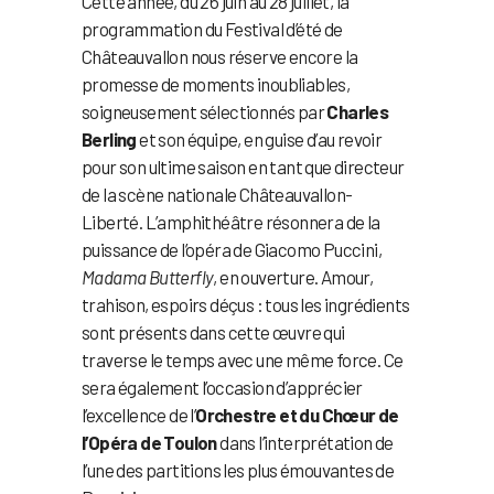
Cette année, du 26 juin au 28 juillet, la
programmation du Festival d’été de
Châteauvallon nous réserve encore la
promesse de moments inoubliables,
soigneusement sélectionnés par
Charles
Berling
et son équipe, en guise d’au revoir
pour son ultime saison en tant que directeur
de la scène nationale Châteauvallon-
Liberté. L’amphithéâtre résonnera de la
puissance de l’opéra de Giacomo Puccini,
Madama Butterfly
, en ouverture. Amour,
trahison, espoirs déçus : tous les ingrédients
sont présents dans cette œuvre qui
traverse le temps avec une même force. Ce
sera également l’occasion d’apprécier
l’excellence de l’
Orchestre et du Chœur de
l’Opéra de Toulon
dans l’interprétation de
l’une des partitions les plus émouvantes de