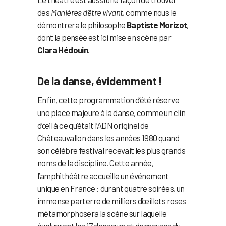
des
Manières d’être vivant
, comme nous le
démontrera le philosophe
Baptiste Morizot
,
dont la pensée est ici mise en scène par
Clara Hédouin
.
De la danse, évidemment !
Enfin, cette programmation d’été réserve
une place majeure à la danse, comme un clin
d’œil à ce qu’était l’ADN originel de
Châteauvallon dans les années 1980 quand
son célèbre festival recevait les plus grands
noms de la discipline. Cette année,
l’amphithéâtre accueille un événement
unique en France : durant quatre soirées, un
immense parterre de milliers d’œillets roses
métamorphosera la scène sur laquelle
évolueront les 17 danseurs et danseuses du