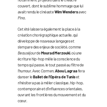
couvert, dont le sublime hommage que lui
avait rendu le cinéaste
Wim Wenders
avec
Pina
.
Cet été laissera également la place à la
création chorégraphique actuelle, qui
développe de nouveaux langages et
s’empare des enjeux de société, comme
Beauséjour
de
Mourad Merzouki
, où une
écriture hip-hop mêle la conscience du
temps qui passe, le tout passé au filtre de
l’humour. Avec
Carmen
,
Abou Lagraa
fera
danser le
Ballet de l’Opéra de Tunis
et
n’hésitera pas à mêler classique, hip-hop,
contemporain et d’influences orientales,
ouvrant les frontières du mouvement et du
cœur.