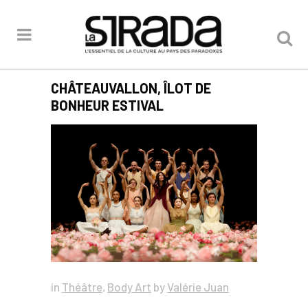
CHÂTEAUVALLON, ÎLOT DE
BONHEUR ESTIVAL
in
Théâtre
,
Body Art
by
Valérie Juan