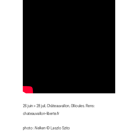
26 juin > 28 juil, Châteauvallon, Ollioules. Rens:
chateauvallon-liberte.fr
photo :
Nelken
© Laszlo Szito