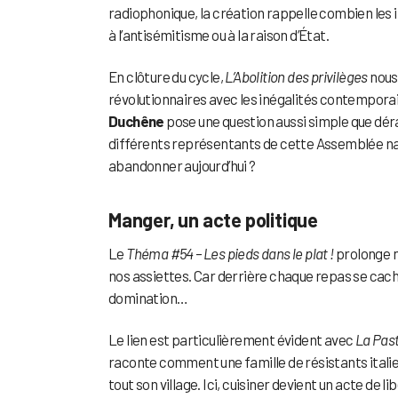
radiophonique, la création rappelle combien les i
à l’antisémitisme ou à la raison d’État.
En clôture du cycle,
L’Abolition des privilèges
nous 
révolutionnaires avec les inégalités contempora
Duchêne
pose une question aussi simple que déran
différents représentants de cette Assemblée nat
abandonner aujourd’hui ?
Manger, un acte politique
Le
Théma #54 – Les pieds dans le plat !
prolonge n
nos assiettes. Car derrière chaque repas se cac
domination…
Le lien est particulièrement évident avec
La Past
raconte comment une famille de résistants italie
tout son village. Ici, cuisiner devient un acte de 