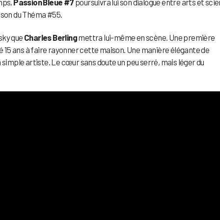
mps,
Passion Bleue #7
poursuivra lui son dialogue entre arts et sci
u son du Théma #55.
nsky que
Charles Berling
mettra lui-même en scène. Une première
cré 15 ans à faire rayonner cette maison. Une manière élégante de
 simple artiste. Le cœur sans doute un peu serré, mais léger du