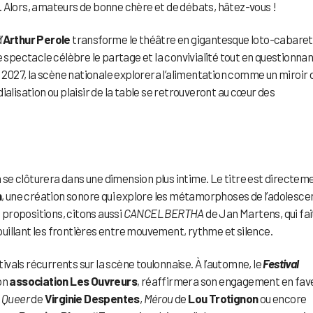
. Alors, amateurs de bonne chère et de débats, hâtez-vous !
’
Arthur Perole
transforme le théâtre en gigantesque loto-cabaret
e spectacle célèbre le partage et la convivialité tout en questionna
s 2027, la scène nationale explorera l’alimentation comme un miroir 
ialisation ou plaisir de la table se retrouveront au cœur des
on se clôturera dans une dimension plus intime. Le titre est directem
n
, une création sonore qui explore les métamorphoses de l’adolesc
s propositions, citons aussi
CANCEL BERTHA
de Jan Martens, qui fai
uillant les frontières entre mouvement, rythme et silence.
vals récurrents sur la scène toulonnaise. À l’automne, le
Festival
on
association Les Ouvreurs
, réaffirmera son engagement en fav
 Queer
de
Virginie Despentes
,
Mérou
de
Lou Trotignon
ou encore