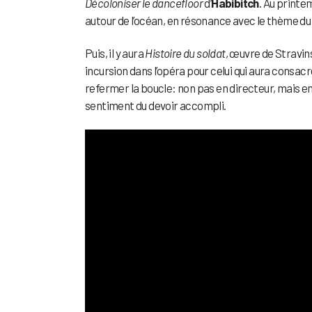
Décoloniser le dancefloor
d’
Habibitch
. Au printe
autour de l’océan, en résonance avec le thème d
Puis, il y aura
Histoire du soldat
, œuvre de Stravi
incursion dans l’opéra pour celui qui aura consa
refermer la boucle: non pas en directeur, mais en
sentiment du devoir accompli.