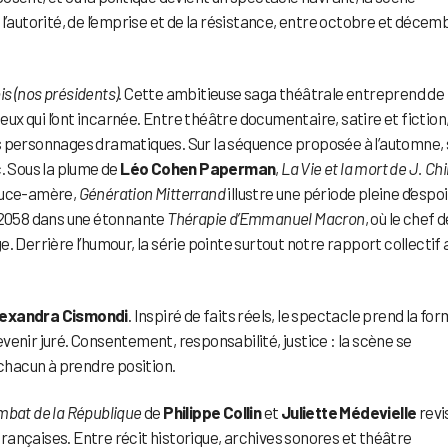
l’autorité, de l’emprise et de la résistance, entre octobre et décem
ois (nos présidents)
. Cette ambitieuse saga théâtrale entreprend de
eux qui l’ont incarnée. Entre théâtre documentaire, satire et fiction,
s personnages dramatiques. Sur la séquence proposée à l’automne, 
c. Sous la plume de
Léo Cohen Paperman
,
La Vie et la mort de J. Chi
ouce-amère,
Génération Mitterrand
illustre une période pleine d’espoi
n 2058 dans une étonnante
Thérapie d’Emmanuel Macron
, où le chef d
. Derrière l’humour, la série pointe surtout notre rapport collectif 
lexandra Cismondi
. Inspiré de faits réels, le spectacle prend la fo
devenir juré. Consentement, responsabilité, justice : la scène se
hacun à prendre position.
ombat de la République
de
Philippe Collin
et
Juliette Médevielle
revi
 françaises. Entre récit historique, archives sonores et théâtre