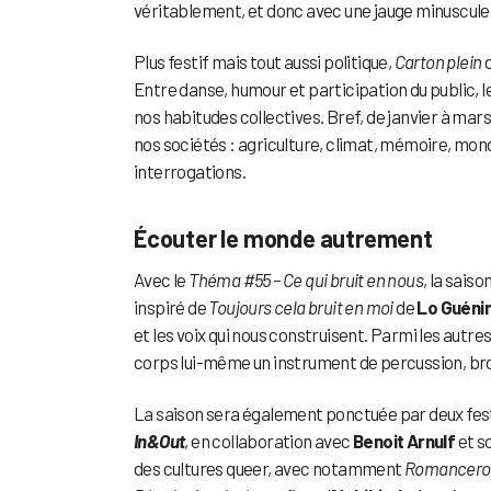
véritablement, et donc avec une jauge minuscule
Plus festif mais tout aussi politique,
Carton plein
d
Entre danse, humour et participation du public, l
nos habitudes collectives. Bref, de janvier à mar
nos sociétés : agriculture, climat, mémoire, mond
interrogations.
Écouter le monde autrement
Avec le
Théma #55 – Ce qui bruit en nous
, la sais
inspiré de
Toujours cela bruit en moi
de
Lo Guéni
et les voix qui nous construisent. Parmi les autre
corps lui-même un instrument de percussion, bro
La saison sera également ponctuée par deux festi
In&Out
, en collaboration avec
Benoit Arnulf
et s
des cultures queer, avec notamment
Romancero