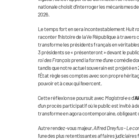
nationale choisit d’interroger les mécanismes de 
2026.
Le temps fort en sera incontestablement
Huit r
raconter l’histoire de la Ve République à travers c
transforme les présidents français en véritable
3 présidents se « présenteront » devant le publi
roi des Français
prend la forme d’une comédie d
tandis que notre actuel souverain est projeté e
l’État règle ses comptes avec son propre héritage
pouvoir et à ceux qui l’exercent.
Cette réflexion se poursuit avec
Magistral·e·s
d’
A
d’un procès participatif où le public est invité à 
transforme en agora contemporaine, obligeant c
Autre rendez-vous majeur,
Alfred Dreyfus – Le c
l’une des plus retentissantes affaires judiciaires