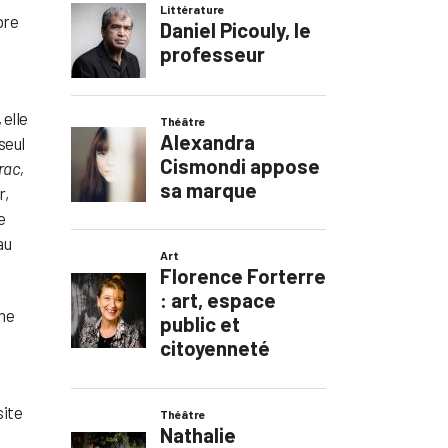
bre
 elle
seul
rac,
r,
e
au
rme
site