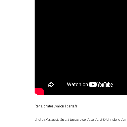
Rens: chateauvallon-liberte.fr
photo :
Pastasciutta antifascista de Casa Cervi
© Christelle Cal