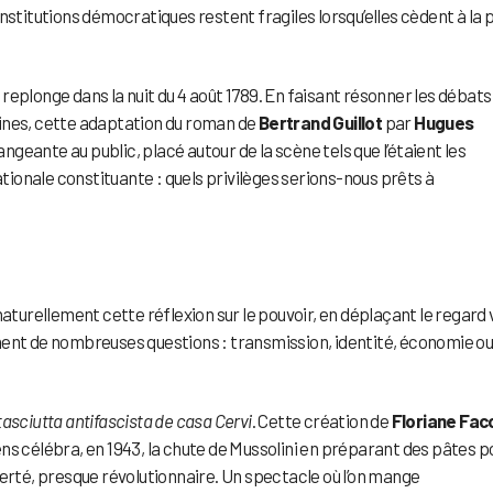
nstitutions démocratiques restent fragiles lorsqu’elles cèdent à la p
replonge dans la nuit du 4 août 1789. En faisant résonner les débats
ines, cette adaptation du roman de
Bertrand Guillot
par
Hugues
geante au public, placé autour de la scène tels que l’étaient les
ionale constituante : quels privilèges serions-nous prêts à
aturellement cette réflexion sur le pouvoir, en déplaçant le regard 
hent de nombreuses questions : transmission, identité, économie o
asciutta antifascista de casa Cervi
. Cette création de
Floriane Facc
ns célébra, en 1943, la chute de Mussolini en préparant des pâtes p
liberté, presque révolutionnaire. Un spectacle où l’on mange