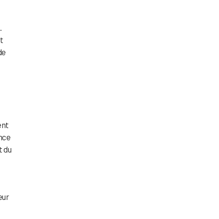
.
nt
de
ent
ence
t du
eur