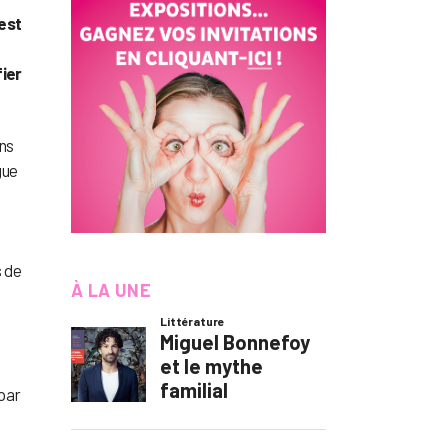
est
fier
ns
gue
s de
À LA UNE
par