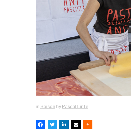
in
Saison
by
Pascal Linte