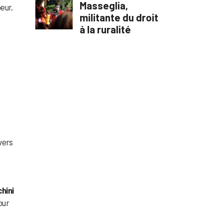
eur,
vers
u
hini
our