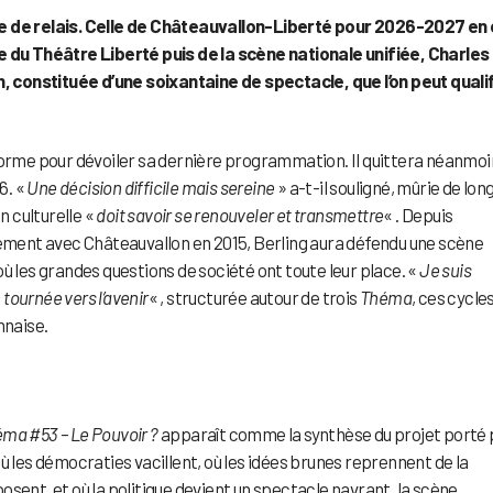
ge de relais. Celle de Châteauvallon-Liberté pour 2026-2027 en 
te du Théâtre Liberté puis de la scène nationale unifiée, Charles
 constituée d’une soixantaine de spectacle, que l’on peut quali
forme pour dévoiler sa dernière programmation. Il quittera néanmoi
6. «
Une décision difficile mais sereine
» a-t-il souligné, mûrie de lon
n culturelle «
doit savoir se renouveler et transmettre
« . Depuis
hement avec Châteauvallon en 2015, Berling aura défendu une scène
ù les grandes questions de société ont toute leur place. «
Je suis
tournée vers l’avenir
« , structurée autour de trois
Théma
, ces cycle
nnaise.
ma #53 – Le Pouvoir ?
apparaît comme la synthèse du projet porté 
ù les démocraties vacillent, où les idées brunes reprennent de la
sent, et où la politique devient un spectacle navrant, la scène