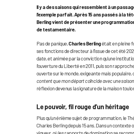
Il y a des saisons qui ressemblent à un passa
l’exemple parfait. Après 15 ans passés à la tê
Berling vient de présenter une programmation,
de testamentaire.
Pas de panique,
Charles Berling
était en pleine 
ses fonctions de directeur à l’issue de cet été 202
date, et animée par la conviction qu’une institutio
l’ouverture du Liberté en 2011, puis son rapproc
ouverte sur le monde, exigeante mais populaire, o
content que mon départ coïncide avec une saison 
réflexion devenus la signature de la maison toulo
Le pouvoir, fil rouge d’un héritage
Plus qu’un énième sujet de programmation, le
Thé
Charles Berling depuis 15 ans. Dans un contexte o
vigueur, où les rapports de domination se recompo