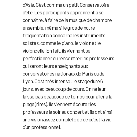
d’Asie. C’est comme un petit Conservatoire
d’été. Les participants apprennent à se
connaître, à faire de la musique de chambre
ensemble, même si le gros de notre
fréquentation concerne les instruments
solistes, comme le piano, le violon et le
violoncelle. En fait, ils viennent se
perfectionner ou rencontrer les professeurs
qui seront leurs enseignants aux
conservatoires nationaux de Paris ou de
Lyon. C’est très intense : le stage dure 6
jours, avec beaucoup de cours. On ne leur
laisse pas beaucoup de temps pour aller à la
plage (rires). Ils viennent écouter les
professeurs le soir au concert et ils ont ainsi
une vision assez complète de ce qu’est la vie
d’un professionnel.