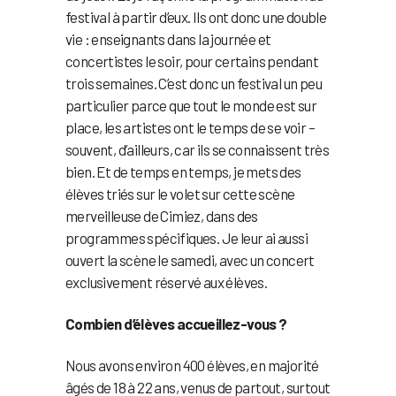
festival à partir d’eux. Ils ont donc une double
vie : enseignants dans la journée et
concertistes le soir, pour certains pendant
trois semaines. C’est donc un festival un peu
particulier parce que tout le monde est sur
place, les artistes ont le temps de se voir –
souvent, d’ailleurs, car ils se connaissent très
bien. Et de temps en temps, je mets des
élèves triés sur le volet sur cette scène
merveilleuse de Cimiez, dans des
programmes spécifiques. Je leur ai aussi
ouvert la scène le samedi, avec un concert
exclusivement réservé aux élèves.
Combien d’élèves accueillez-vous ?
Nous avons environ 400 élèves, en majorité
âgés de 18 à 22 ans, venus de partout, surtout