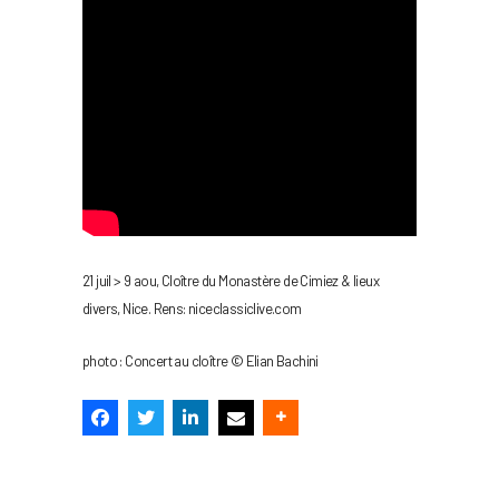
21 juil > 9 aou, Cloître du Monastère de Cimiez & lieux
divers, Nice. Rens: niceclassiclive.com
photo : Concert au cloître © Elian Bachini