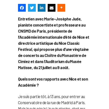
Entretien avec Marie-Josèphe Jude,
pianiste concertiste et professeure au
CNSMD de Paris, présidente de
l’Académie internationale d’été de Nice et
directrice artistique du Nice Classic
Festival, qui propose plus d’une vingtaine
de concerts au Cloître du Monastère de
Cimiez et dans l’Auditorium du Musée
Matisse, du 21 juillet au 9 août.
Quels sont vos rapports avec Nice et son
Académie ?
Je suis partie tôt, à 13 ans, pour entrer au
Conservatoire de la rue de Madrid à Paris.
Mais je suis née ici, je suis niçoise, c’est ma