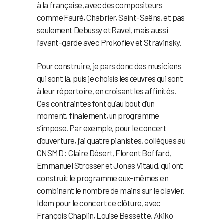
à la française, avec des compositeurs
comme Fauré, Chabrier, Saint-Saëns, et pas
seulement Debussy et Ravel, mais aussi
l’avant-garde avec Prokofiev et Stravinsky.
Pour construire, je pars donc des musiciens
qui sont là, puis je choisis les œuvres qui sont
à leur répertoire, en croisant les affinités.
Ces contraintes font qu’au bout d’un
moment, finalement, un programme
s’impose. Par exemple, pour le concert
d’ouverture, j’ai quatre pianistes, collègues au
CNSMD : Claire Désert, Florent Boffard,
Emmanuel Strosser et Jonas Vitaud, qui ont
construit le programme eux-mêmes en
combinant le nombre de mains sur le clavier.
Idem pour le concert de clôture, avec
François Chaplin, Louise Bessette, Akiko