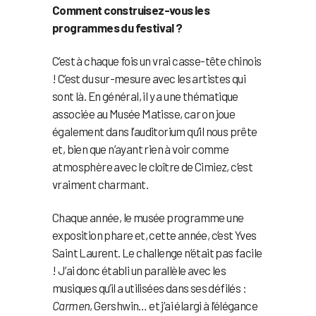
Comment construisez-vous les
programmes du festival ?
C’est à chaque fois un vrai casse-tête chinois
! C’est du sur-mesure avec les artistes qui
sont là. En général, il y a une thématique
associée au Musée Matisse, car on joue
également dans l’auditorium qu’il nous prête
et, bien que n’ayant rien à voir comme
atmosphère avec le cloître de Cimiez, c’est
vraiment charmant.
Chaque année, le musée programme une
exposition phare et, cette année, c’est Yves
Saint Laurent. Le challenge n’était pas facile
! J’ai donc établi un parallèle avec les
musiques qu’il a utilisées dans ses défilés :
Carmen
, Gershwin… et j’ai élargi à l’élégance