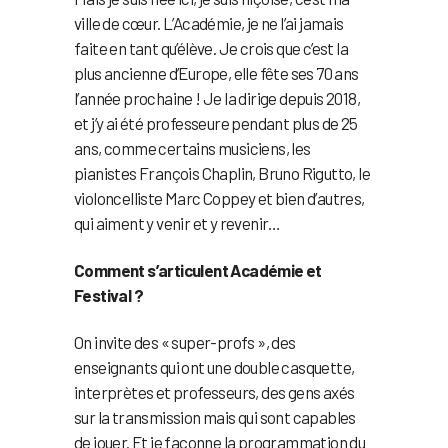
ville de cœur. L’Académie, je ne l’ai jamais
faite en tant qu’élève. Je crois que c’est la
plus ancienne d’Europe, elle fête ses 70 ans
l’année prochaine ! Je la dirige depuis 2018,
et j’y ai été professeure pendant plus de 25
ans, comme certains musiciens, les
pianistes François Chaplin, Bruno Rigutto, le
violoncelliste Marc Coppey et bien d’autres,
qui aiment y venir et y revenir…
Comment s’articulent Académie et
Festival ?
On invite des « super-profs », des
enseignants qui ont une double casquette,
interprètes et professeurs, des gens axés
sur la transmission mais qui sont capables
de jouer. Et je façonne la programmation du