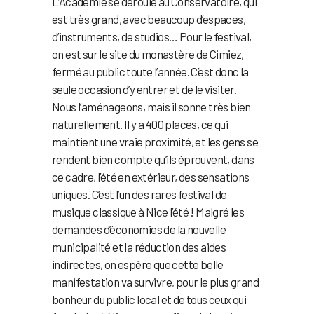
L’Académie se déroule au Conservatoire, qui
est très grand, avec beaucoup d’espaces,
d’instruments, de studios… Pour le festival,
on est sur le site du monastère de Cimiez,
fermé au public toute l’année. C’est donc la
seule occasion d’y entrer et de le visiter.
Nous l’aménageons, mais il sonne très bien
naturellement. Il y a 400 places, ce qui
maintient une vraie proximité, et les gens se
rendent bien compte qu’ils éprouvent, dans
ce cadre, l’été en extérieur, des sensations
uniques. C’est l’un des rares festival de
musique classique à Nice l’été ! Malgré les
demandes d’économies de la nouvelle
municipalité et la réduction des aides
indirectes, on espère que cette belle
manifestation va survivre, pour le plus grand
bonheur du public local et de tous ceux qui