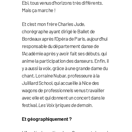
Ebi, tous venus d’horizons très différents.
Mais ça marche !
Et c’est mon frère Charles Jude,
chorégraphe ayant dirigé le Ballet de
Bordeaux après l’Opéra de Paris, aujourd’hui
responsable du département danse de
l’Académie après y avoir fait ses débuts, qui
anime la participation des danseurs. Enfin, il
y a aussi la voix, grâce à une grande dame du
chant, Lorraine Nubar, professeure à la
Juilliard School, qui accueille à Nice des
wagons de professionnels venus travailler
avec elle et qui donnent un concert dans le
festival,
Les Voix lyriques de demain
.
Et géographiquement ?