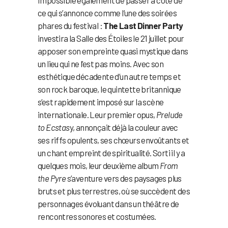
ce qui s’annonce comme l’une des soirées
phares du festival :
The Last Dinner Party
investira la Salle des Étoiles le 21 juillet pour
apposer son empreinte quasi mystique dans
un lieu qui ne l’est pas moins. Avec son
esthétique décadente d’un autre temps et
son rock baroque, le quintette britannique
s’est rapidement imposé sur la scène
internationale. Leur premier opus,
Prelude
to Ecstas
y, annonçait déjà la couleur avec
ses riffs opulents, ses chœurs envoûtants et
un chant empreint de spiritualité. Sorti il y a
quelques mois, leur deuxième album
From
the Pyre
s’aventure vers des paysages plus
bruts et plus terrestres, où se succèdent des
personnages évoluant dans un théâtre de
rencontres sonores et costumées.