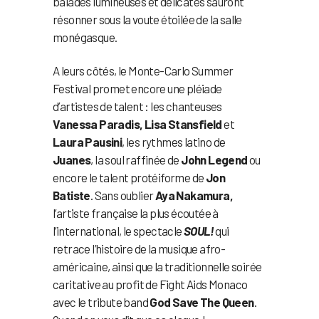
balades lumineuses et délicates sauront
résonner sous la voute étoilée de la salle
monégasque.
A leurs côtés, le Monte-Carlo Summer
Festival promet encore une pléiade
d’artistes de talent : les chanteuses
Vanessa Paradis, Lisa Stansfield
et
Laura Pausini
, les rythmes latino de
Juanes
, la soul raffinée de
John Legend
ou
encore le talent protéiforme de
Jon
Batiste
. Sans oublier
Aya Nakamura,
l’artiste française la plus écoutée à
l’international, le spectacle
SOUL!
qui
retrace l’histoire de la musique afro-
américaine, ainsi que la traditionnelle soirée
caritative au profit de Fight Aids Monaco
avec le tribute band
God Save The Queen
.