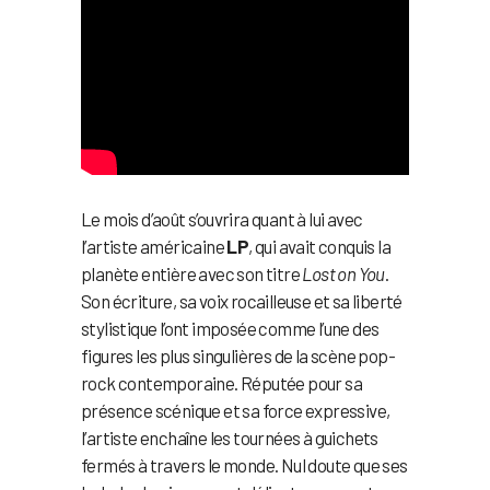
Le mois d’août s’ouvrira quant à lui avec
l’artiste américaine
LP
, qui avait conquis la
planète entière avec son titre
Lost on You
.
Son écriture, sa voix rocailleuse et sa liberté
stylistique l’ont imposée comme l’une des
figures les plus singulières de la scène pop-
rock contemporaine. Réputée pour sa
présence scénique et sa force expressive,
l’artiste enchaîne les tournées à guichets
fermés à travers le monde. Nul doute que ses