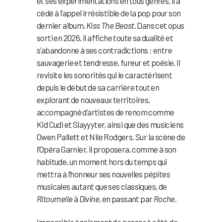
et ses expérimentations en tous genres, il a
cédé à l’appel irrésistible de la pop pour son
dernier album,
Kiss The Beast
. Dans cet opus
sorti en 2026, il affiche toute sa dualité et
s’abandonne à ses contradictions : entre
sauvagerie et tendresse, fureur et poésie, il
revisite les sonorités qui le caractérisent
depuis le début de sa carrière tout en
explorant de nouveaux territoires,
accompagné d’artistes de renom comme
Kid Cudi et Slayyyter, ainsi que des musiciens
Owen Pallett et Nile Rodgers. Sur la scène de
l’Opéra Garnier, il proposera, comme à son
habitude, un moment hors du temps qui
mettra à l’honneur ses nouvelles pépites
musicales autant que ses classiques, de
Ritournelle
à
Divine
, en passant par
Roche
.
Impossible également de passer à côté de