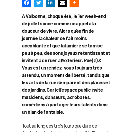
A Valbonne, chaque été, le 1er week-end
de juillet sonne comme un appel à la
douceur de vivre. Alors qu’en fin de
journée la chaleur se fait moins
accablante et que la lumière se tamise
peu à peu, des sons joyeux retentissent et
invitent à se ruer à l’extérieur. Rue(z) &
Vous est un rendez-vous toujours très
attendu, un moment de liberté, tandis que
les arts de la rue s’emparent des places et
des jardins. Car ici l’espace public invite
musiciens, danseurs, acrobates,
comédiens à partager leurs talents dans
un élan de fantaisie.
Tout au long des trois jours que dure ce