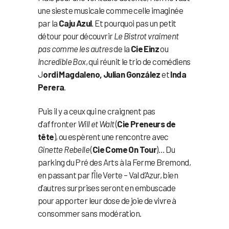
une sieste musicale comme celle imaginée
par la
Caju Azul
. Et pourquoi pas un petit
détour pour découvrir
Le Bistrot vraiment
pas comme les autres
de la
Cie Einz
ou
Incredible Box
, qui réunit le trio de comédiens
J
ordi Magdaleno, Julian González
et
Inda
Perera
.
Puis il y a ceux qui ne craignent pas
d’affronter
Will et Walt
(
Cie Preneurs de
tête
), ou espèrent une rencontre avec
Ginette Rebelle
(
Cie Come On Tour
)… Du
parking du Pré des Arts à la Ferme Bremond,
en passant par l’Île Verte – Val d’Azur, bien
d’autres surprises seront en embuscade
pour apporter leur dose de joie de vivre à
consommer sans modération.