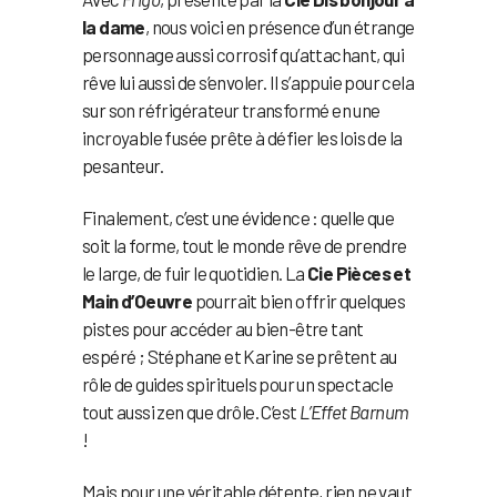
la dame
, nous voici en présence d’un étrange
personnage aussi corrosif qu’attachant, qui
rêve lui aussi de s’envoler. Il s’appuie pour cela
sur son réfrigérateur transformé en une
incroyable fusée prête à défier les lois de la
pesanteur.
Finalement, c’est une évidence : quelle que
soit la forme, tout le monde rêve de prendre
le large, de fuir le quotidien. La
Cie Pièces et
Main d’Oeuvre
pourrait bien offrir quelques
pistes pour accéder au bien-être tant
espéré ; Stéphane et Karine se prêtent au
rôle de guides spirituels pour un spectacle
tout aussi zen que drôle. C’est
L’Effet Barnum
!
Mais pour une véritable détente, rien ne vaut