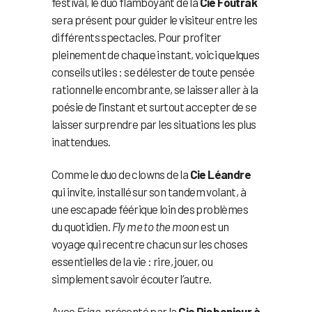
festival, le duo flamboyant de la
Cie Foutrak
sera présent pour guider le visiteur entre les
différents spectacles. Pour profiter
pleinement de chaque instant, voici quelques
conseils utiles : se délester de toute pensée
rationnelle encombrante, se laisser aller à la
poésie de l’instant et surtout accepter de se
laisser surprendre par les situations les plus
inattendues.
Comme le duo de clowns de la
Cie Léandre
qui invite, installé sur son tandem volant, à
une escapade féérique loin des problèmes
du quotidien.
Fly me to the moon
est un
voyage qui recentre chacun sur les choses
essentielles de la vie : rire, jouer, ou
simplement savoir écouter l’autre.
Avec
Frigo
, présenté par la
Cie Dis bonjour à