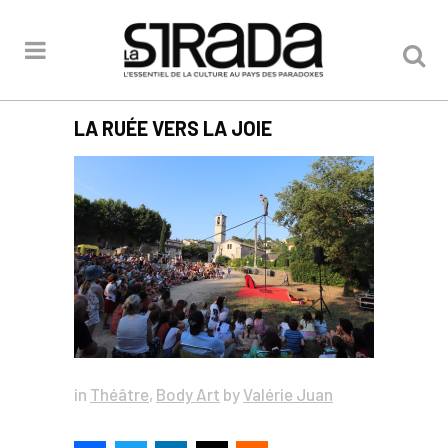
LA RUÉE VERS LA JOIE
in
Théâtre
,
Body Art
by
Valérie Juan