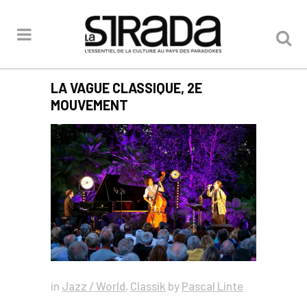
LA VAGUE CLASSIQUE, 2E
MOUVEMENT
in
Jazz / World
,
Classik
by
Pascal Linte