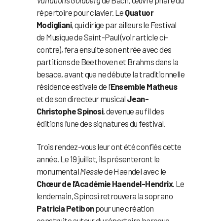
répertoire pour clavier. Le
Quatuor
Modigliani
, qui dirige par ailleurs le Festival
de Musique de Saint-Paul (voir article ci-
contre), fera ensuite son entrée avec des
partitions de Beethoven et Brahms dans la
besace, avant que ne débute la traditionnelle
résidence estivale de l’
Ensemble Matheus
et de son directeur musical
Jean-
Christophe Spinosi
, devenue au fil des
éditions l’une des signatures du festival.
Trois rendez-vous leur ont été confiés cette
année. Le 19 juillet, ils présenteront le
monumental
Messie
de Haendel avec le
Chœur de l’Académie Haendel-Hendrix
. Le
lendemain, Spinosi retrouvera la soprano
Patricia Petibon
pour une création
construite autour du répertoire baroque.