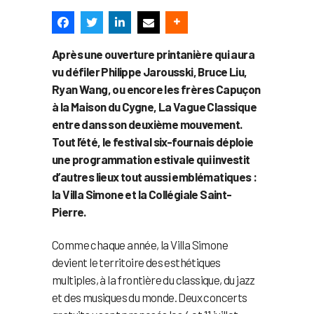
Après une ouverture printanière qui aura
vu défiler Philippe Jarousski, Bruce Liu,
Ryan Wang, ou encore les frères Capuçon
à la Maison du Cygne, La Vague Classique
entre dans son deuxième mouvement.
Tout l’été, le festival six-fournais déploie
une programmation estivale qui investit
d’autres lieux tout aussi emblématiques :
la Villa Simone et la Collégiale Saint-
Pierre.
Comme chaque année, la Villa Simone
devient le territoire des esthétiques
multiples, à la frontière du classique, du jazz
et des musiques du monde. Deux concerts