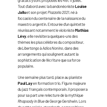
gratuits y sont proposés les 4 et 11 juillet.
Tout d’abord avec la bandonéoniste
Louise
Jallu
et son projet
Piazzolla 2021
, né à
l’occasion du centenaire de la naissance du
maestro argentin. Entourée d’un quintette
réunissant notamment le violoniste
Mathias
Lévy
, elle revisitera quelques-uns des
thèmes les plus célèbres du compositeur,
de
Libertango
à
Adios Nonino
, dans des
arrangements qui soulignent autant la
sophistication de l’écriture que sa force
populaire.
Une semaine plus tard, place au pianiste
Paul Lay
en formation trio. Figure majeure
du jazz français contemporain, il proposera
pour sa part une relecture de la mythique
Rhapsody in Blue
de George Gershwin. Lors
de cette soirée, standards, compositions