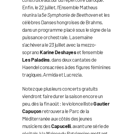
Enfin, le 22 juillet, l’Ensemble Matheus
réunira la
5e Symphonie de Beethoven
et les
célèbres Danses hongroises de Brahms,
dans un programme placé sous le signe de la
puissance orchestrale. La semaine
s’achèvera le 23 juillet avec la mezzo-
soprano
Karine Deshayes
et l’ensemble
Les Paladins
, dans deux cantates de
Haendel consacrées à des figures féminines
tragiques, Armida et Lucrezia.
Notez que plusieurs concerts gratuits
viendront faire durer la saison encore un
peu, dès la fin août : le violoncelliste
Gautier
Capuçon
retrouvera le Parc de la
Méditerranée aux côtés des jeunes
musiciens des
Capucelli
, avant une série de
récitals à la Maison du Patrimoine mettant