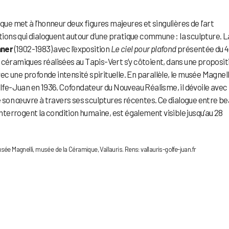
que met à l’honneur deux figures majeures et singulières de l’art
ons qui dialoguent autour d’une pratique commune : la sculpture. L
nner
(1902-1983) avec l’exposition
Le ciel pour plafond
présentée du 4
 céramiques réalisées au Tapis-Vert s’y côtoient, dans une proposit
 une profonde intensité spirituelle. En parallèle, le musée Magnell
olfe-Juan en 1936. Cofondateur du Nouveau Réalisme, il dévoile avec
 son œuvre à travers ses sculptures récentes. Ce dialogue entre b
interrogent la condition humaine, est également visible jusqu’au 28
Musée Magnelli, musée de la Céramique, Vallauris. Rens: vallauris-golfe-juan.fr