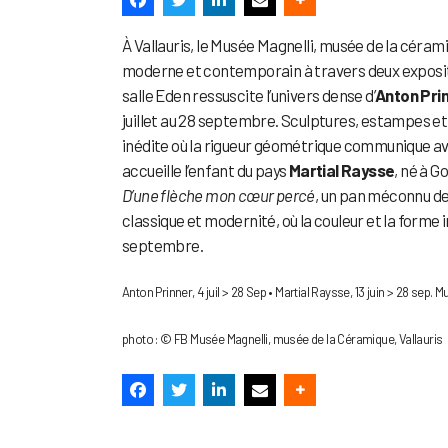
À Vallauris, le Musée Magnelli, musée de la cérami
moderne et contemporain à travers deux expositi
salle Eden ressuscite l’univers dense d’
Anton Pri
juillet au 28 septembre. Sculptures, estampes et
inédite où la rigueur géométrique communique avec
accueille l’enfant du pays
Martial Raysse
, né à G
D’une flèche mon cœur percé
, un pan méconnu de
classique et modernité, où la couleur et la forme 
septembre.
Anton Prinner, 4 juil > 28 Sep • Martial Raysse, 13 juin > 28 sep. 
photo : © FB Musée Magnelli, musée de la Céramique, Vallauris