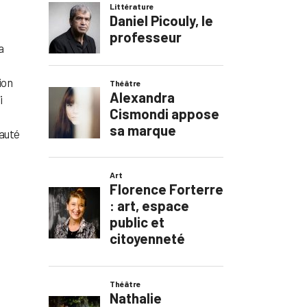
a
ion
i
eauté