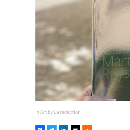
in
Art
by
La rédaction