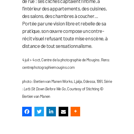
de rue : ses clichés captaient l’intime, à
l’intérieur des appartements, des cuisines,
des salons, des chambres à coucher…
Portée par une vision libre et rebelle de sa
pratique, son œuvre compose un contre-
récit visuel refusant toute mise en scène, à
distance de tout sensationnalisme.
4 juil > 4 oct, Centre de la photographie de Mougins. Rens:
centrephotographiemougins.com
photo : Bertien van Manen Works, Ljalja, Odessa, 1991, Série
:
Let’s Sit Down Before We Go
, Courtesy of Stichting ©
Bertien van Manen