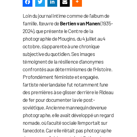
Loin du journal intime comme de l’album de
famille, l’œuvre de
Bertien van Manen
(1935-
2024), que présente le Centre de la
photographie de Mougins, du 4 juillet au 4
octobre, s’apparente à une chronique
subjective du quotidien. Ses images
témoignent de la résilience d’anonymes
confrontés aux déterminismes de l’Histoire.
Profondément féministe et engagée,
l’artiste néerlandaise fut notamment l’une
des premières à se glisser derrière le Rideau
de fer pour documenter la vie post-
soviétique. Ancienne mannequin devenue
photographe, elle avait développé un regard
nomade, où l’acuité sociale l’emportait sur
l’anecdote. Car elle n’était pas photographe