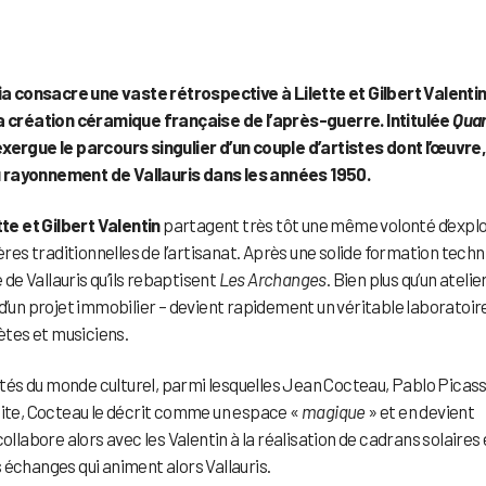
 consacre une vaste rétrospective à Lilette et Gilbert Valentin
 création céramique française de l’après-guerre. Intitulée
Quan
xergue le parcours singulier d’un couple d’artistes dont l’œuvre
u rayonnement de Vallauris dans les années 1950.
tte et Gilbert Valentin
partagent très tôt une même volonté d’expl
ères traditionnelles de l’artisanat. Après une solide formation techn
 de Vallauris qu’ils rebaptisent
Les Archanges
. Bien plus qu’un atelier
d’un projet immobilier – devient rapidement un véritable laboratoir
oètes et musiciens.
és du monde culturel, parmi lesquelles Jean Cocteau, Pablo Picass
site, Cocteau le décrit comme un espace «
magique
» et en devient
ollabore alors avec les Valentin à la réalisation de cadrans solaires 
 échanges qui animent alors Vallauris.