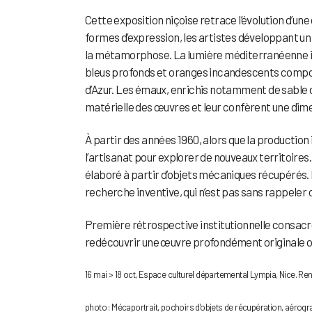
Cette exposition niçoise retrace l’évolution d’une
formes d’expression, les artistes développant un
la métamorphose. La lumière méditerranéenne irr
bleus profonds et oranges incandescents compose
d’Azur. Les émaux, enrichis notamment de sable d
matérielle des œuvres et leur confèrent une dim
À partir des années 1960, alors que la production 
l’artisanat pour explorer de nouveaux territoires. 
élaboré à partir d’objets mécaniques récupérés
recherche inventive, qui n’est pas sans rappeler
Première rétrospective institutionnelle consacrée
redécouvrir une œuvre profondément originale où d
16 mai > 18 oct, Espace culturel départemental Lympia, Nice. R
photo : Mécaportrait, pochoirs d’objets de récupération, aérograp