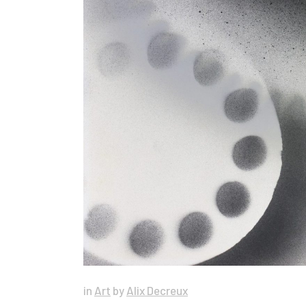
in
Art
by
Alix Decreux