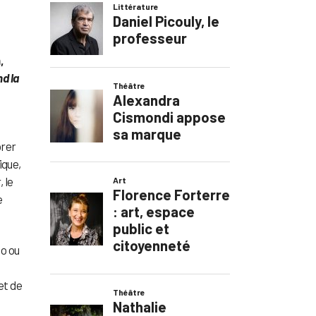
,
d la
,
orer
ique,
, le
e
o ou
et de