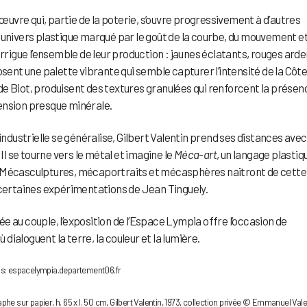
 œuvre qui, partie de la poterie, s’ouvre progressivement à d’autres
 univers plastique marqué par le goût de la courbe, du mouvement e
igue l’ensemble de leur production : jaunes éclatants, rouges arde
nt une palette vibrante qui semble capturer l’intensité de la Côt
e Biot, produisent des textures granulées qui renforcent la présen
ension presque minérale.
industrielle se généralise, Gilbert Valentin prend ses distances avec
Il se tourne vers le métal et imagine le
Méca-art
, un langage plastiq
. Mécasculptures, mécaportraits et mécasphères naitront de cette
 certaines expérimentations de Jean Tinguely.
 au couple, l’exposition de l’Espace Lympia offre l’occasion de
ialoguent la terre, la couleur et la lumière.
ens: espacelympia.departement06.fr
he sur papier, h. 65 x l. 50 cm, Gilbert Valentin, 1973, collection privée © Emmanuel Vale