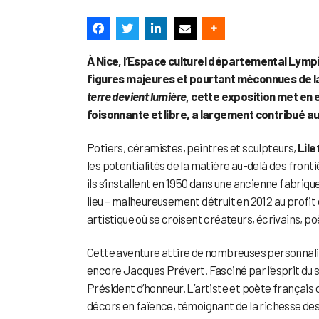
À Nice, l’Espace culturel départemental Lympia
figures majeures et pourtant méconnues de la
terre devient lumière
, cette exposition met en e
foisonnante et libre, a largement contribué a
Potiers, céramistes, peintres et sculpteurs,
Lile
les potentialités de la matière au-delà des fronti
ils s’installent en 1950 dans une ancienne fabrique
lieu – malheureusement détruit en 2012 au profit 
artistique où se croisent créateurs, écrivains, p
Cette aventure attire de nombreuses personnalit
encore Jacques Prévert. Fasciné par l’esprit du 
Président d’honneur. L’artiste et poète français c
décors en faïence, témoignant de la richesse des