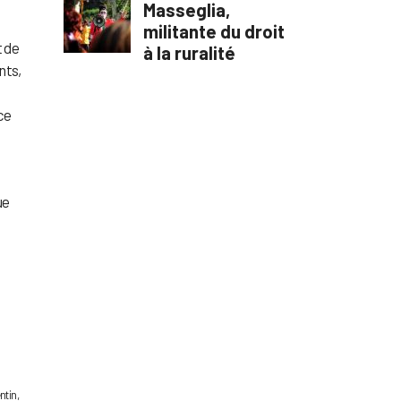
t de
nts,
e
ce
ue
ntin,