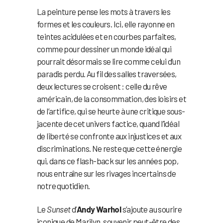
La peinture pense les mots à travers les
formes et les couleurs. Ici, elle rayonne en
teintes acidulées et en courbes parfaites,
comme pour dessiner un monde idéal qui
pourrait désormais se lire comme celui d’un
paradis perdu. Au fil des salles traversées,
deux lectures se croisent : celle du rêve
américain, de la consommation, des loisirs et
de l’artifice, qui se heurte à une critique sous-
jacente de cet univers factice, quand l’idéal
de liberté se confronte aux injustices et aux
discriminations. Ne reste que cette énergie
qui, dans ce flash-back sur les années pop,
nous entraîne sur les rivages incertains de
notre quotidien.
Le
Sunset
d’
Andy Warhol
s’ajoute au sourire
iconique de Marilyn, souvenir peut-être des