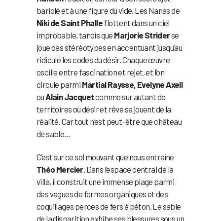
bariolé et à une figure du vide. Les Nanas de
Niki de Saint Phalle
flottent dans un ciel
improbable, tandis que
Marjorie Strider
se
joue des stéréotypes en accentuant jusqu’au
ridicule les codes du désir. Chaque œuvre
oscille entre fascination et rejet, et l’on
circule parmi
Martial Raysse, Evelyne Axell
ou
Alain Jacquet
comme sur autant de
territoires où désir et rêve se jouent de la
réalité. Car tout n’est peut-être que château
de sable…
C’est sur ce sol mouvant que nous entraîne
Théo Mercier
. Dans l’espace central de la
villa, il construit une immense plage parmi
des vagues de formes organiques et des
coquillages percés de fers à béton. Le sable
de la disparition exhibe ses blessures sous un