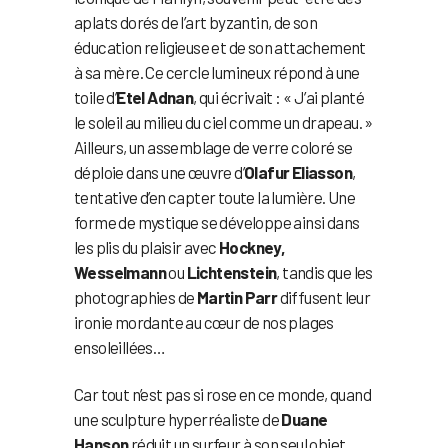
aplats dorés de l’art byzantin, de son
éducation religieuse et de son attachement
à sa mère. Ce cercle lumineux répond à une
toile d’
Etel Adnan
, qui écrivait : « J’ai planté
le soleil au milieu du ciel comme un drapeau. »
Ailleurs, un assemblage de verre coloré se
déploie dans une œuvre d’
Olafur Eliasson
,
tentative d’en capter toute la lumière. Une
forme de mystique se développe ainsi dans
les plis du plaisir avec
Hockney,
Wesselmann
ou
Lichtenstein
, tandis que les
photographies de
Martin Parr
diffusent leur
ironie mordante au cœur de nos plages
ensoleillées…
Car tout n’est pas si rose en ce monde, quand
une sculpture hyperréaliste de
Duane
Hanson
réduit un surfeur à son seul objet