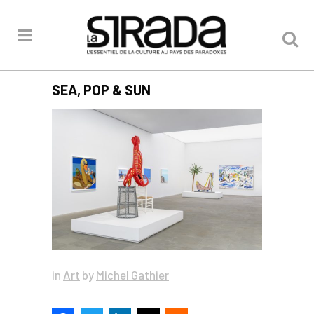
SEA, POP & SUN
in
Art
by
Michel Gathier