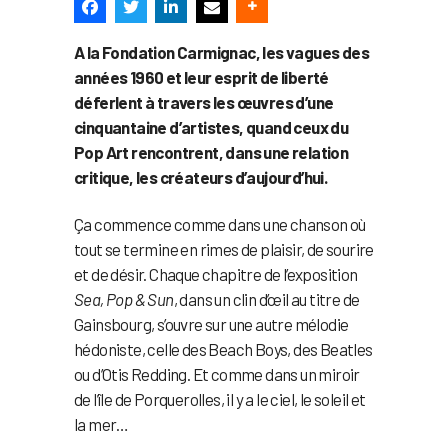
A la Fondation Carmignac, les vagues des
années 1960 et leur esprit de liberté
déferlent à travers les œuvres d’une
cinquantaine d’artistes, quand ceux du
Pop Art rencontrent, dans une relation
critique, les créateurs d’aujourd’hui.
Ça commence comme dans une chanson où
tout se termine en rimes de plaisir, de sourire
et de désir. Chaque chapitre de l’exposition
Sea, Pop & Sun
, dans un clin d’œil au titre de
Gainsbourg, s’ouvre sur une autre mélodie
hédoniste, celle des Beach Boys, des Beatles
ou d’Otis Redding. Et comme dans un miroir
de l’île de Porquerolles, il y a le ciel, le soleil et
la mer…