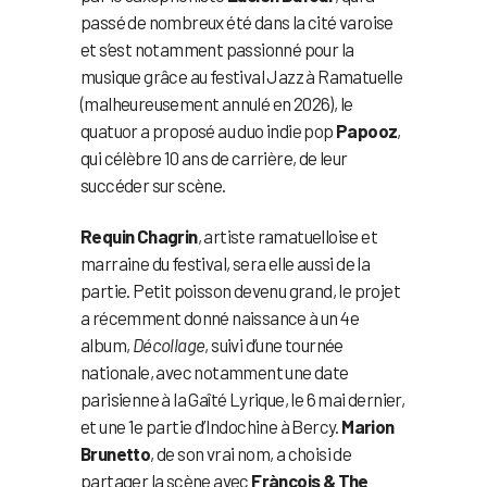
passé de nombreux été dans la cité varoise
et s’est notamment passionné pour la
musique grâce au festival Jazz à Ramatuelle
(malheureusement annulé en 2026), le
quatuor a proposé au duo indie pop
Papooz
,
qui célèbre 10 ans de carrière, de leur
succéder sur scène.
Requin Chagrin
, artiste ramatuelloise et
marraine du festival, sera elle aussi de la
partie. Petit poisson devenu grand, le projet
a récemment donné naissance à un 4e
album,
Décollage
, suivi d’une tournée
nationale, avec notamment une date
parisienne à la Gaîté Lyrique, le 6 mai dernier,
et une 1e partie d’Indochine à Bercy.
Marion
Brunetto
, de son vrai nom, a choisi de
partager la scène avec
Frànçois & The