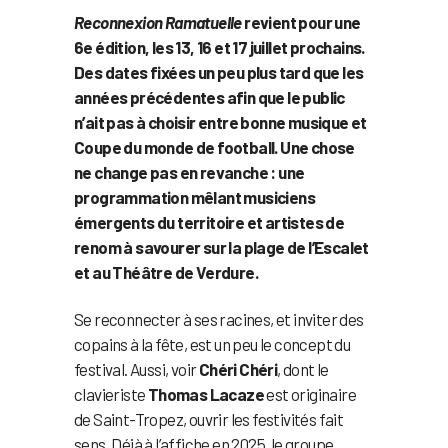
Reconnexion Ramatuelle
revient pour une
6e édition, les 13, 16 et 17 juillet prochains.
Des dates fixées un peu plus tard que les
années précédentes afin que le public
n’ait pas à choisir entre bonne musique et
Coupe du monde de football. Une chose
ne change pas en revanche : une
programmation mêlant musiciens
émergents du territoire et artistes de
renom à savourer sur la plage de l’Escalet
et au Théâtre de Verdure.
Se reconnecter à ses racines, et inviter des
copains à la fête, est un peu le concept du
festival. Aussi, voir
Chéri Chéri
, dont le
clavieriste
Thomas Lacaze
est originaire
de Saint-Tropez, ouvrir les festivités fait
sens. Déjà à l’affiche en 2025, le groupe