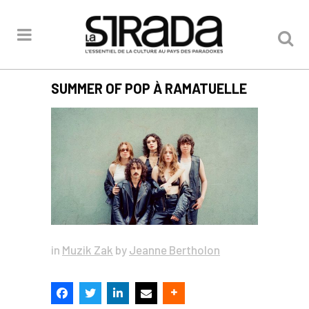
SUMMER OF POP À RAMATUELLE
in
Muzik Zak
by
Jeanne Bertholon