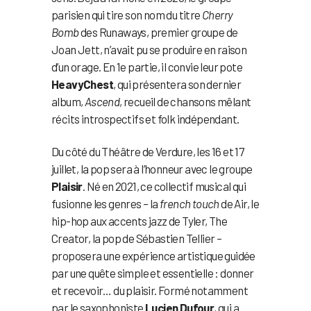
parisien qui tire son nom du titre
Cherry
Bomb
des Runaways, premier groupe de
Joan Jett, n’avait pu se produire en raison
d’un orage. En 1e partie, il convie leur pote
HeavyChest
, qui présentera son dernier
album,
Ascend
, recueil de chansons mêlant
récits introspectifs et folk indépendant.
Du côté du Théâtre de Verdure, les 16 et 17
juillet, la pop sera à l’honneur avec le groupe
Plaisir
. Né en 2021, ce collectif musical qui
fusionne les genres – la
french touch
de Air, le
hip-hop aux accents jazz de Tyler, The
Creator, la pop de Sébastien Tellier –
proposera une expérience artistique guidée
par une quête simple et essentielle : donner
et recevoir… du plaisir. Formé notamment
par le saxophoniste
Lucien Dufour
, qui a