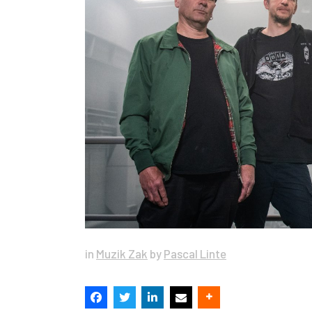
in
Muzik Zak
by
Pascal Linte