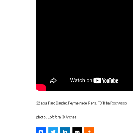
22 aou, Parc Daudet, Peymeinade. Rens: FB TribalRochAsso
photo : Lofofora © Anthea