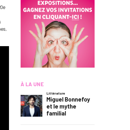
20e
s
pes,
À LA UNE