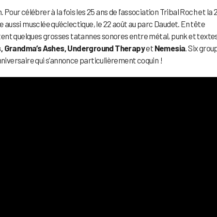
 Pour célébrer à la fois les 25 ans de l’association Tribal Roch et la 
e aussi musclée qu’éclectique, le 22 août au parc Daudet. En tête
nt quelques grosses tatannes sonores entre métal, punk et texte
ies, Grandma’s Ashes, Underground Therapy
et
Nemesia
. Six grou
nniversaire qui s’annonce particulièrement coquin !