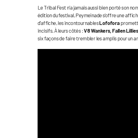
Le Tribal Fest n’a jamais aussi bien porté son nom.
édition du festival, Peymeinade s’offre une affich
d’affiche, les incontournables
Lofofora
promette
incisifs. À leurs côtés :
V8 Wankers, Fallen Lill
six façons de faire trembler les amplis pour un a