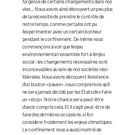
l’urgence de certains changements dans nos
vies… Nous avons ainsi découvert un peu plus
de la nécessité de prendre le contrôle de
notre temps, comme certains ont pu
l’expérimenter avec un certain bonheur
pendant le confinement. De même nous
commençons à voir que l’enjeu
environnemental ressemble fort à l’enjeu
social : les changements nécessaires sont
inconcevables au sein de nos sociétés néo-
libérales. Nous avons découvert l’existence
d’un bouton «pause», nous comprenons qu’il
ne sera jamais décidé par les États d’en faire
un «stop». Notre chance sera peut-être
d’avoir compris cela. Et il s’agit peut-être de
l’une des dernières occasions, si l’on
considère froidement les enjeux climatiques.
Le confinement nous a aussi montré de