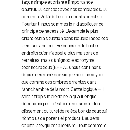
façon simple et criante l’importance
d’autrui. Du contact avec nos semblables. Du
commun. Voilà de bien innocents constats.
Pourtant, nous sommes loin d’appliquer ce
principe de nécessité. L’exemple le plus
criant est la situation dans laquelle la société
tient ses anciens. Relégués en de tristes
endroits qu’on n’appelle plus maisons de
retraites, mais d’un ignoble acronyme
technocratique (EPHAD), nous confinons
depuis des années ceux que nous ne voyons
que comme des ombres errantes dans
l’antichambre de la mort. Cette logique — il
serait trop simple de ne la qualifier que
d’économique — c’est bien aussi celle d’un
glissement culturel de relégation de ceux qui
n’ont plus de potentiel productif, au sens
capitaliste, qui est à l’oeuvre ; tout comme le