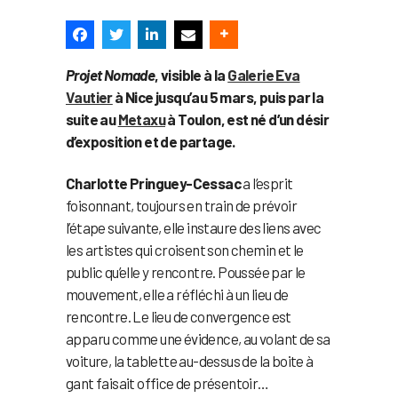
Projet Nomade
, visible à la
Galerie Eva
Vautier
à Nice jusqu’au 5 mars, puis par la
suite au
Metaxu
à Toulon, est né d’un désir
d’exposition et de partage.
Charlotte Pringuey-Cessac
a l’esprit
foisonnant, toujours en train de prévoir
l’étape suivante, elle instaure des liens avec
les artistes qui croisent son chemin et le
public qu’elle y rencontre. Poussée par le
mouvement, elle a réfléchi à un lieu de
rencontre. Le lieu de convergence est
apparu comme une évidence, au volant de sa
voiture, la tablette au-dessus de la boite à
gant faisait office de présentoir…