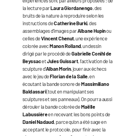
expériences sont par ailleurs proposées : de
la lecture par
Laura Giordanengo
, des
bruits de la nature à reproduire selon les
instructions de
Catherine Burki
, des
assemblages d’images par
Albane Hupin
ou
celles de
Vincent Chenut
, une expérience
colorée avec
Manon Rolland
, un dessin
dirigé par le procédé de
Gabrielle Conihl de
Beyssac
et
Jules Guissart
, l’activation de la
sculpture d’
Alban Morin
, jouer aux échecs
avec le jeu de
Florian de la Salle
, en
écoutant la bande sonore de
Massimiliano
Baldassari
(tout en manipulant ses
sculptures et ses panneaux). On pourra aussi
dérouler la bande colorée de
Maëlle
Labussière
en recevant les bons points de
Daniel Nadaud
, parce qu’on a été sage en
acceptant le protocole, pour finir avec la