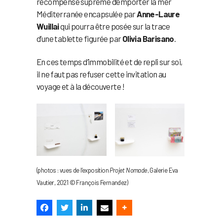
récompense suprême d’emporter la mer
Méditerranée encapsulée par
Anne-Laure
Wuillai
qui pourra être posée sur la trace
d’une tablette figurée par
Olivia Barisano
.
En ces temps d’immobilité et de repli sur soi,
il ne faut pas refuser cette invitation au
voyage et à la découverte !
(photos : vues de l’exposition
Projet Nomade
, Galerie Eva
Vautier, 2021 © François Fernandez)