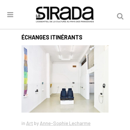
ÉCHANGES ITINÉRANTS
in
Art
by
Anne-Sophie Lecharme