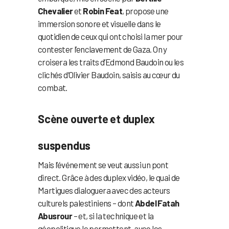
Chevalier
et
Robin Feat
, propose une
immersion sonore et visuelle dans le
quotidien de ceux qui ont choisi la mer pour
contester l’enclavement de Gaza. On y
croisera les traits d’Edmond Baudoin ou les
clichés d’Olivier Baudoin, saisis au cœur du
combat.
Scène ouverte et duplex
suspendus
Mais l’événement se veut aussi un pont
direct. Grâce à des duplex vidéo, le quai de
Martigues dialoguera avec des acteurs
culturels palestiniens – dont
Abdel Fatah
Abusrour
– et, si la technique et la
géopolitique le permettent, avec les