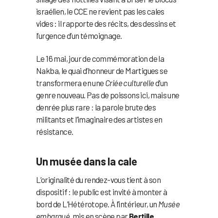
israélien, le CCE ne revient pas les cales
vides : il rapporte des récits, des dessins et
l’urgence d’un témoignage.
Le 16 mai, jour de commémoration de la
Nakba, le quai d’honneur de Martigues se
transformera en une
Criée culturelle
d’un
genre nouveau. Pas de poissons ici, mais une
denrée plus rare : la parole brute des
militants et l’imaginaire des artistes en
résistance.
Un musée dans la cale
L’originalité du rendez-vous tient à son
dispositif : le public est invité à monter à
bord de L’Hétérotope. À l’intérieur, un
Musée
embarqué
, mis en scène par
Bertille