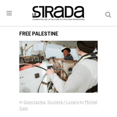
FREE PALESTINE
in
Spectacles
,
Société / Loisirs
by
Michel
Sajn