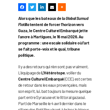
Alors que les bateaux de la
Global Sumud
Flotilla
tentent de forcer l’horizon vers
Gaza, le Centre Culturel Embarqué jette
l’ancre à Martigues, le 16 mai 2026. Au
programme : une escale solidaire où l’art
se fait porte-voix et le quai, tribune
politique.
Il y a des retours qui n’en sont pas vraiment.
L’équipage de
L’Hétérotope
, voilier du
Centre Culturel Embarqué
(CCE), est certes
de retour dans les eaux provençales, mais
son esprit, lui, bat toujours la mesure quelque
part entre Syracuse et le littoral gazaoui.
Parti de Marseille le 4 avril dernier dans le
sillage des flottilles visant à briser le blocus