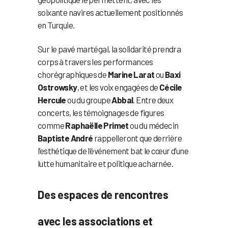
soixante navires actuellement positionnés
en Turquie.
Sur le pavé martégal, la solidarité prendra
corps à travers les performances
chorégraphiques de
Marine Larat
ou
Baxi
Ostrowsky
, et les voix engagées de
Cécile
Hercule
ou du groupe
Abbal
. Entre deux
concerts, les témoignages de figures
comme
Raphaëlle Primet
ou du médecin
Baptiste André
rappelleront que derrière
l’esthétique de l’événement bat le cœur d’une
lutte humanitaire et politique acharnée.
Des espaces de rencontres
avec les associations et