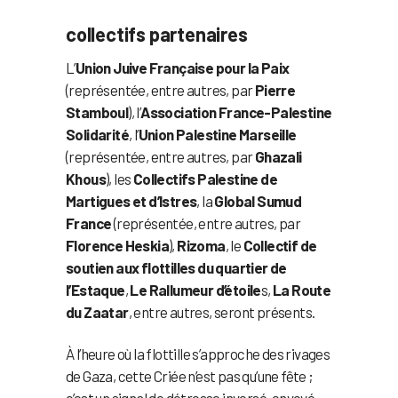
collectifs partenaires
L’
Union Juive Française pour la Paix
(représentée, entre autres, par
Pierre
Stamboul
), l’
Association France-Palestine
Solidarité
, l’
Union Palestine Marseille
(représentée, entre autres, par
Ghazali
Khous
), les
Collectifs Palestine de
Martigues et d’Istres
, la
Global Sumud
France
(représentée, entre autres, par
Florence Heskia
),
Rizoma
, le
Collectif de
soutien aux flottilles du quartier de
l’Estaque
,
Le Rallumeur d’étoile
s,
La Route
du Zaatar
, entre autres, seront présents.
À l’heure où la flottille s’approche des rivages
de Gaza, cette Criée n’est pas qu’une fête ;