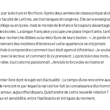
par la lecture et l’écriture. Après deux années de classe préparato
 en faculté de Lettres, section langues étrangères. Elle sera enseigna
collège ou en lycée, mais le monde de l’enfance l’a toujours davantage
e des écoles. La langue française y occupe une place importante, tant
s leur recherche d’idées ou la réécriture de leurs textes :
« Je garde m
gnement des matières littéraires et cette appétence ne m’a jamais
erchais à comprendre comment tout était agencé à l’intérieur. Je voula
avec le lecteur, et comment ils s’y prenaient. La précision des mots, 
idée, tout cela me passionnait. J’enviais la force des écrivains et
mier livre dont le sujet est d’actualité :
Le temps d’une rencontre
au
e de rencontre par lequel la narratrice fait la connaissance d’un hom
amour, aujourd’hui disparu. Qu’attendre de cette nouvelle relation ?
ur et sensibilité, entre flashbacks et intrigues du moment.