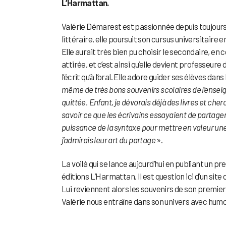
L’Harmattan.
Valérie Démarest est passionnée depuis toujours 
littéraire, elle poursuit son cursus universitaire
Elle aurait très bien pu choisir le secondaire, en 
attirée, et c’est ainsi qu’elle devient professeur
l’écrit qu’à l’oral. Elle adore guider ses élèves dan
même de très bons souvenirs scolaires de l’ensei
quittée. Enfant, je dévorais déjà des livres et ch
savoir ce que les écrivains essayaient de partager 
puissance de la syntaxe pour mettre en valeur une 
j’admirais leur art du partage
».
La voilà qui se lance aujourd’hui en publiant un pre
éditions L’Harmattan. Il est question ici d’un sit
Lui reviennent alors les souvenirs de son premier 
Valérie nous entraîne dans son univers avec humo