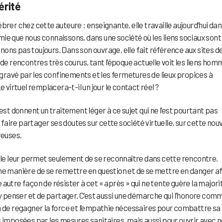
érité
élébrer chez cette auteure : enseignante, elle travaille aujourd’hui da
ie que nous connaissons, dans une société où les liens sociaux sont
ons pas toujours. Dans son ouvrage, elle fait référence aux sites d
 de rencontres très courus, tant l’époque actuelle voit les liens ho
aggravé par les confinements et les fermetures de lieux propices à
e virtuel remplacera-t-il un jour le contact réel ?
est donnent un traitement léger à ce sujet qui ne l’est pourtant pas
 faire partager ses doutes sur cette société virtuelle, sur cette nouv
reuses.
elle leur permet seulement de se reconnaître dans cette rencontre.
i une manière de se remettre en question et de se mettre en danger af
ne autre façon de résister à cet « après » qui ne tente guère la majori
d’y penser et de partager. C’est aussi une démarche qui l’honore com
n de regagner la force et l’empathie nécessaires pour combattre sa
s imposées par les mesures sanitaires, mais aussi pour ouvrir avec n