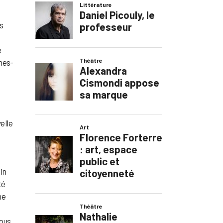
ns
e
mmes-
elle
in
té
me
ous,