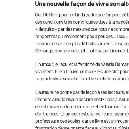
Une nouvelle façon de vivre son alt
C’est l’effort pour sortir du cadre que l’on peut c
des conditions très compliquées dues à la pandém
« détruits » par des mesures que nous ne compren
rencontres qui deviennent peu à peu des « lieux »
femmes de plus en plus difficiles à créer. Ceci, 
l’échange, donne à ce sujet toute sa pertinence. L
L’humour, le recul et la féminité de Valérie Démar
vraiment. Elle a trouvé, semble-t-il, une clef pour
façon de vivre son altérité et ses relations amou
L’auteure ne donne pas de leçon à ses lecteurs, 
Prendre ainsi le risque d’écrire n’est-il pas auss
de retrouver sa foi en l’écriture et en l’humain. U
d’entre nous. L’humour reste la meilleure façon 
professeure des écoles, car ce livre est un moye
frustration d’enseignante face aux impossibilité