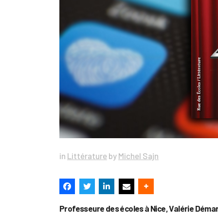
in
Littérature
by
Michel Sajn
Professeure des écoles à Nice, Valérie Déma