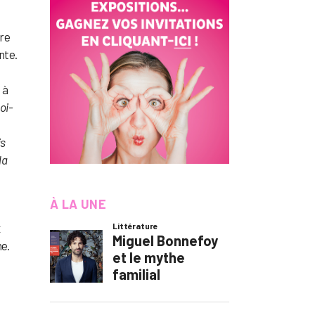
ire
nte.
 à
oi-
is
la
À LA UNE
x
me.