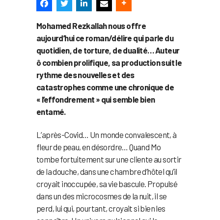
Mohamed Rezkallah nous offre
aujourd’hui ce roman/délire qui parle du
quotidien, de torture, de dualité… Auteur
ô combien prolifique, sa production suit le
rythme des nouvelles et des
catastrophes comme une chronique de
« l’effondrement » qui semble bien
entamé.
L’après-Covid… Un monde convalescent, à
fleur de peau, en désordre… Quand Mo
tombe fortuitement sur une cliente au sortir
de la douche, dans une chambre d’hôtel qu’il
croyait inoccupée, sa vie bascule. Propulsé
dans un des microcosmes de la nuit, il se
perd, lui qui, pourtant, croyait si bien les