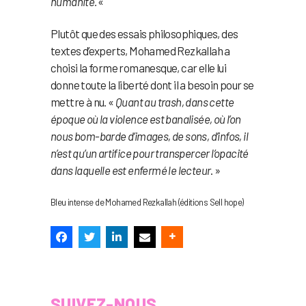
humanité.
«
Plutôt que des essais philosophiques, des
textes d’experts, Mohamed Rezkallah a
choisi la forme romanesque, car elle lui
donne toute la liberté dont il a besoin pour se
mettre à nu. «
Quant au trash, dans cette
époque où la violence est banalisée, où l’on
nous bom-barde d’images, de sons, d’infos, il
n’est qu’un artifice pour transpercer l’opacité
dans laquelle est enfermé le lecteur
. »
Bleu intense de Mohamed Rezkallah (éditions Sell hope)
SUIVEZ-NOUS