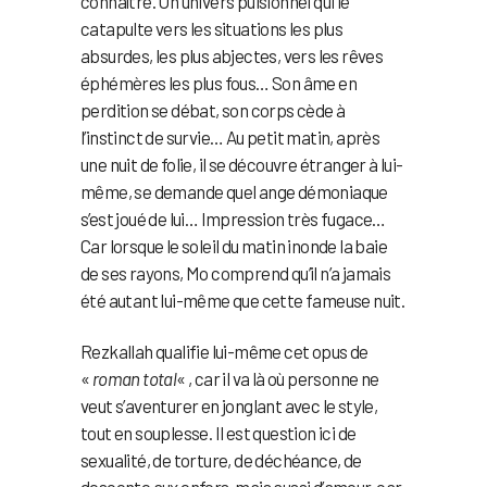
connaître. Un univers pulsionnel qui le
catapulte vers les situations les plus
absurdes, les plus abjectes, vers les rêves
éphémères les plus fous… Son âme en
perdition se débat, son corps cède à
l’instinct de survie… Au petit matin, après
une nuit de folie, il se découvre étranger à lui-
même, se demande quel ange démoniaque
s’est joué de lui… Impression très fugace…
Car lorsque le soleil du matin inonde la baie
de ses rayons, Mo comprend qu’il n’a jamais
été autant lui-même que cette fameuse nuit.
Rezkallah qualifie lui-même cet opus de
«
roman total
« , car il va là où personne ne
veut s’aventurer en jonglant avec le style,
tout en souplesse. Il est question ici de
sexualité, de torture, de déchéance, de
descente aux enfers, mais aussi d’amour, car