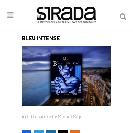
BLEU INTENSE
in
Littérature
by
Michel Sajn