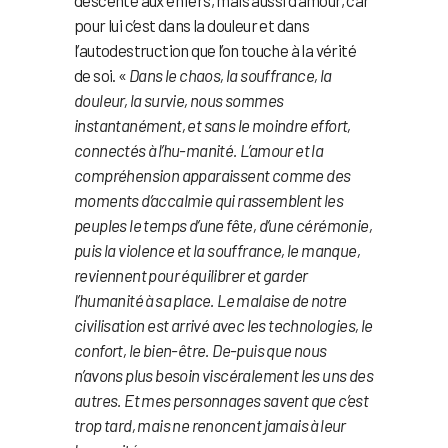
pour lui c’est dans la douleur et dans
l’autodestruction que l’on touche à la vérité
de soi. «
Dans le chaos, la souffrance, la
douleur, la survie, nous sommes
instantanément, et sans le moindre effort,
connectés à l’hu-manité. L’amour et la
compréhension apparaissent comme des
moments d’accalmie qui rassemblent les
peuples le temps d’une fête, d’une cérémonie,
puis la violence et la souffrance, le manque,
reviennent pour équilibrer et garder
l’humanité à sa place. Le malaise de notre
civilisation est arrivé avec les technologies, le
confort, le bien-être. De-puis que nous
n’avons plus besoin viscéralement les uns des
autres. Et mes personnages savent que c’est
trop tard, mais ne renoncent jamais à leur