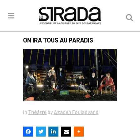
ON IRA TOUS AU PARADIS
in
Théâtre
by
Azadeh Fouladvand