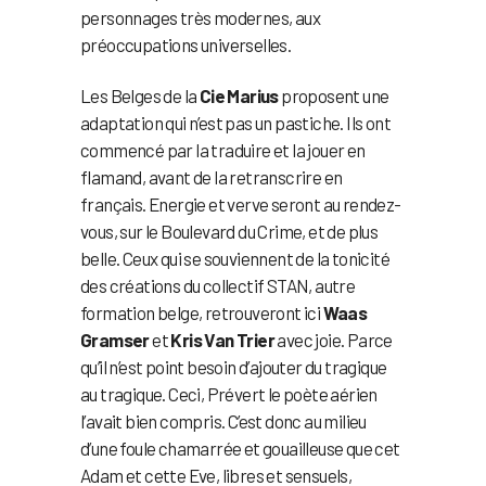
personnages très modernes, aux
préoccupations universelles.
Les Belges de la
Cie Marius
proposent une
adaptation qui n’est pas un pastiche. Ils ont
commencé par la traduire et la jouer en
flamand, avant de la retranscrire en
français. Energie et verve seront au rendez-
vous, sur le Boulevard du Crime, et de plus
belle. Ceux qui se souviennent de la tonicité
des créations du collectif STAN, autre
formation belge, retrouveront ici
Waas
Gramser
et
Kris Van Trier
avec joie. Parce
qu’il n’est point besoin d’ajouter du tragique
au tragique. Ceci, Prévert le poète aérien
l’avait bien compris. C’est donc au milieu
d’une foule chamarrée et gouailleuse que cet
Adam et cette Eve, libres et sensuels,