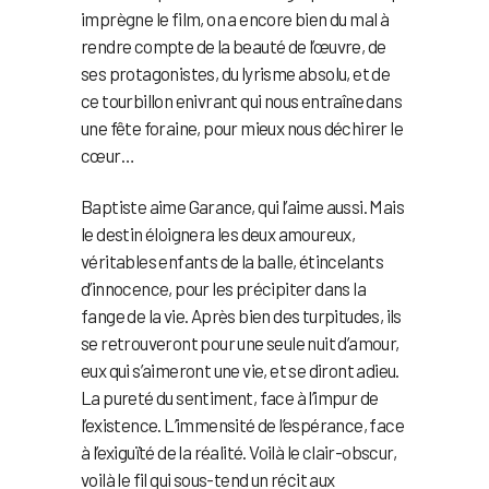
imprègne le film, on a encore bien du mal à
rendre compte de la beauté de l’œuvre, de
ses protagonistes, du lyrisme absolu, et de
ce tourbillon enivrant qui nous entraîne dans
une fête foraine, pour mieux nous déchirer le
cœur…
Baptiste aime Garance, qui l’aime aussi. Mais
le destin éloignera les deux amoureux,
véritables enfants de la balle, étincelants
d’innocence, pour les précipiter dans la
fange de la vie. Après bien des turpitudes, ils
se retrouveront pour une seule nuit d’amour,
eux qui s’aimeront une vie, et se diront adieu.
La pureté du sentiment, face à l’impur de
l’existence. L’immensité de l’espérance, face
à l’exiguïté de la réalité. Voilà le clair-obscur,
voilà le fil qui sous-tend un récit aux