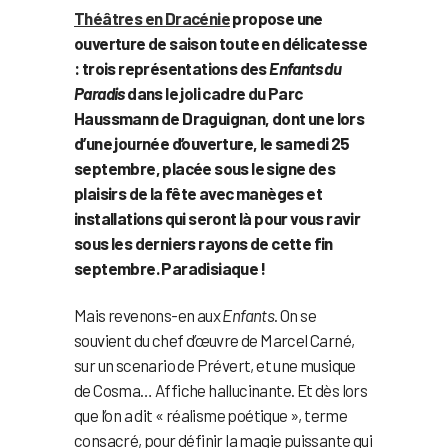
Théâtres en Dracénie
propose une
ouverture de saison toute en délicatesse
: trois représentations des
Enfants du
Paradis
dans le joli cadre du Parc
Haussmann de Draguignan, dont une lors
d’une journée d’ouverture, le samedi 25
septembre, placée sous le signe des
plaisirs de la fête avec manèges et
installations qui seront là pour vous ravir
sous les derniers rayons de cette fin
septembre. Paradisiaque !
Mais revenons-en aux
Enfants
. On se
souvient du chef d’œuvre de Marcel Carné,
sur un scenario de Prévert, et une musique
de Cosma… Affiche hallucinante. Et dès lors
que l’on a dit « réalisme poétique », terme
consacré, pour définir la magie puissante qui