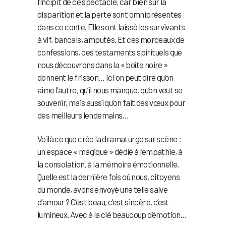
l’incipit de ce spectacle, car bien sûr la
disparition et la perte sont omniprésentes
dans ce conte. Elles ont laissé les survivants
à vif, bancals, amputés. Et ces morceaux de
confessions, ces testaments spirituels que
nous découvrons dans la « boîte noire »
donnent le frisson… Ici on peut dire qu’on
aime l’autre, qu’il nous manque, qu’on veut se
souvenir, mais aussi qu’on fait des vœux pour
des meilleurs lendemains…
Voilà ce que crée la dramaturge sur scène :
un espace « magique » dédié à l’empathie, à
la consolation, à la mémoire émotionnelle.
Quelle est la dernière fois où nous, citoyens
du monde, avons envoyé une telle salve
d’amour ? C’est beau, c’est sincère, c’est
lumineux. Avec à la clé beaucoup d’émotion…