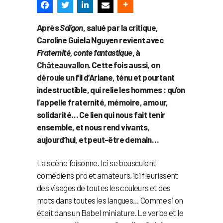
Après
Saïgon
, salué par la critique,
Caroline Guiela Nguyen revient avec
Fraternité, conte fantastique
, à
Châteauvallon
. Cette fois aussi, on
déroule un fil d’Ariane, ténu et pourtant
indestructible, qui relie les hommes : qu’on
l’appelle fraternité, mémoire, amour,
solidarité… Ce lien qui nous fait tenir
ensemble, et nous rend vivants,
aujourd’hui, et peut-être demain…
La scène foisonne. Ici se bousculent
comédiens pro et amateurs, ici fleurissent
des visages de toutes les couleurs et des
mots dans toutes les langues… Comme si on
était dans un Babel miniature. Le verbe et le