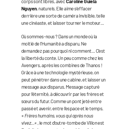
corps sont libres, avec
Caroline Guiela
Nguyen
, naturels. Elle aime s’effacer
derrière une sorte de caméra invisible, telle
une cinéaste, et laisser tourner le moteur…
Où sommes-nous ? Dans un monde où la
moitié de l’Humanité a disparu. Ne
demandez pas pourquoi ni comment… C’est
la liberté du conte. Un peu comme chez les
Avengers, après les combines de Thanos !
Grâce à une technologie mystérieuse, on
peut pénétrer dans une cabine, et laisser un
message aux disparus. Message capturé
pour l’éternité, à découvrir par les frères et
sœurs du futur. Comme un pont jeté entre
passé et avenir, entre l’espace et le temps.
«
Frères humains, vous qui après nous
vivez…
« , le mot d’outre-tombe de Villon est