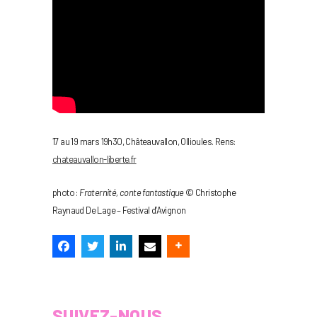
17 au 19 mars 19h30, Châteauvallon, Ollioules. Rens:
chateauvallon-liberte.fr
photo :
Fraternité, conte fantastique
© Christophe
Raynaud De Lage – Festival d’Avignon
SUIVEZ-NOUS