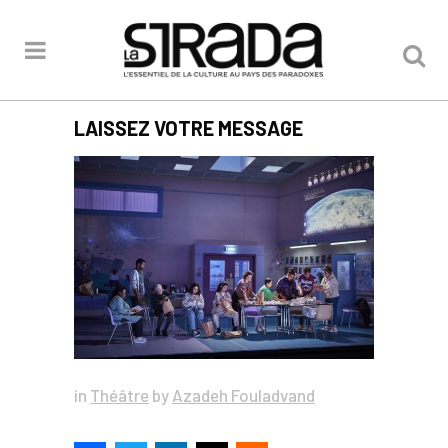
LAISSEZ VOTRE MESSAGE
in
Théâtre
by
Azadeh Fouladvand