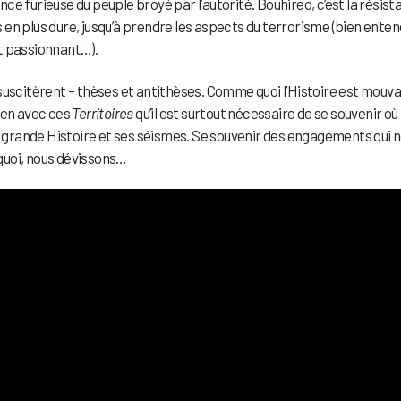
ance furieuse du peuple broyé par l’autorité. Bouhired, c’est la résis
us en plus dure, jusqu’à prendre les aspects du terrorisme (bien enten
est passionnant…).
suscitèrent – thèses et antithèses. Comme quoi l’Histoire est mouv
ien avec ces
Territoires
qu’il est surtout nécessaire de se souvenir où 
la grande Histoire et ses séismes. Se souvenir des engagements qui 
 quoi, nous dévissons…