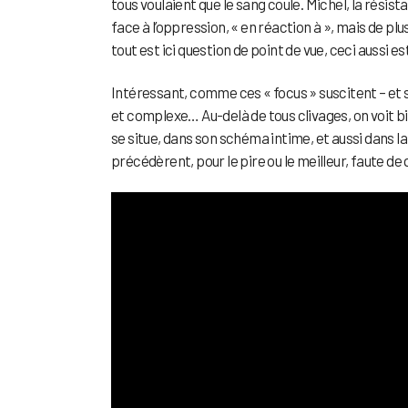
tous voulaient que le sang coule. Michel, la résist
face à l’oppression, « en réaction à », mais de pl
tout est ici question de point de vue, ceci aussi 
Intéressant, comme ces « focus » suscitent – et 
et complexe… Au-delà de tous clivages, on voit b
se situe, dans son schéma intime, et aussi dans 
précédèrent, pour le pire ou le meilleur, faute de