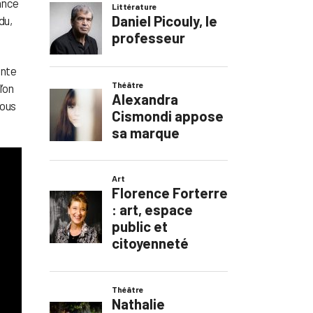
tance
du,
ante
l’on
nous