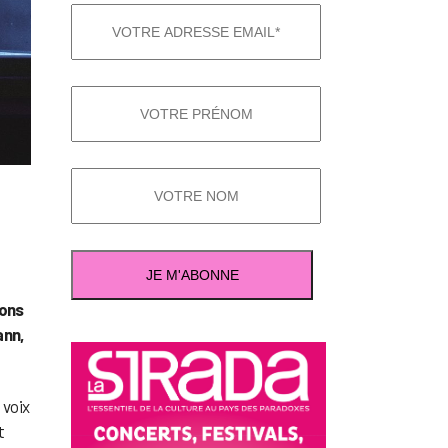
vons
ann,
 voix
t