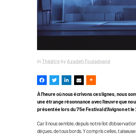
in
Théâtre
by
Azadeh Fouladvand
À l’heure où nous écrivons ces lignes, nous s
une étrange résonnance avec l’œuvre que nou
présentée lors du 75e Festival d’Avignon et le
Car il nous semble, depuis notre îlot d’observation
déçues, de tous bords. Y compris celles, taiseuses