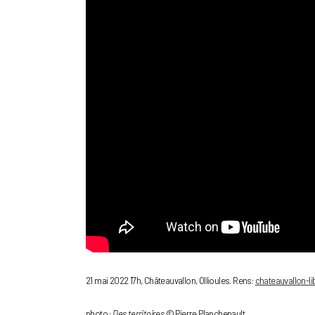
21 mai 2022 17h, Châteauvallon, Ollioules. Rens:
chateauvallon-lib
photo :
Des territoires
© Pierre Planchenault