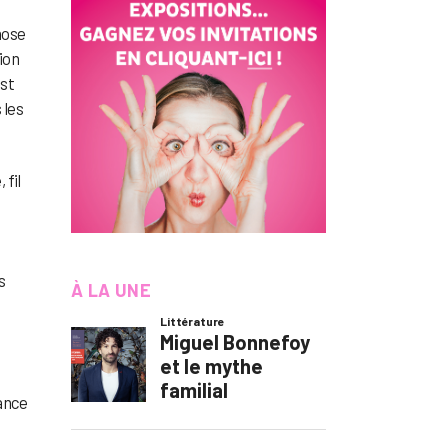
hose
ion
est
 les
 fil
s
À LA UNE
tance
d