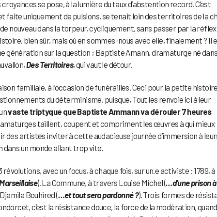
royances se pose, à la lumière du taux d’abstention record. C’est
t faite uniquement de pulsions, se tenait loin des territoires de la c
 de nouveau dans la torpeur, cycliquement, sans passer par la réflex
stoire, bien sûr, mais où en sommes-nous avec elle, finalement ? Il 
une génération sur la question ; Baptiste Amann, dramaturge né dans
uvallon,
Des Territoires
, qui vaut le détour.
n familiale, à l’occasion de funérailles. Ceci pour la petite histoire,
stionnements du déterminisme, puisque, Tout les renvoie ici à leur
 un
vaste triptyque que Baptiste Ammann va dérouler 7 heures
es dramaturges taillent, coupent et compriment les œuvres à qui mieux
n voir des artistes inviter à cette audacieuse journée d’immersion à leur
ans un monde allant trop vite.
révolutions, avec un focus, à chaque fois, sur un.e activiste : 1789, à
 Marseillaise
). La Commune, à travers Louise Michel (
…d’une prison à
 Djamila Bouhired (
…et tout sera pardonné ?
). Trois formes de résis
ndorcet, c’est la résistance douce, la force de la modération, quan