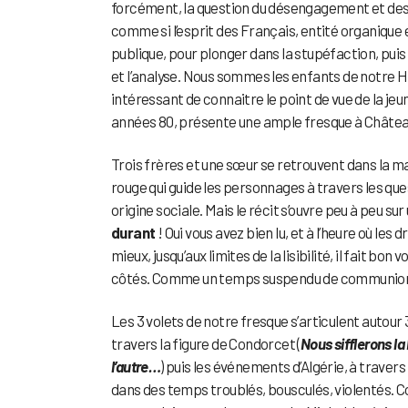
forcément, la question du désengagement et des c
comme si l’esprit des Français, entité organique e
publique, pour plonger dans la stupéfaction, puis
et l’analyse. Nous sommes les enfants de notre Hi
intéressant de connaitre le point de vue de la je
années 80, présente une ample fresque à Châtea
Trois frères et une sœur se retrouvent dans la maiso
rouge qui guide les personnages à travers les que
origine sociale. Mais le récit s’ouvre peu à peu sur
durant
! Oui vous avez bien lu, et à l’heure où l
mieux, jusqu’aux limites de la lisibilité, il fait bo
côtés. Comme un temps suspendu de communion d
Les 3 volets de notre fresque s’articulent autour 3 
travers la figure de Condorcet (
Nous sifflerons la
l’autre…
) puis les événements d’Algérie, à travers
dans des temps troublés, bousculés, violentés. Co