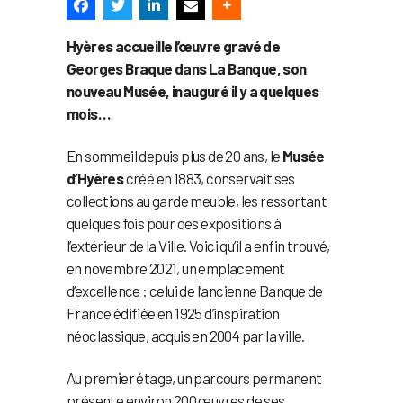
Hyères accueille l’œuvre gravé de
Georges Braque dans La Banque, son
nouveau Musée, inauguré il y a quelques
mois…
En sommeil depuis plus de 20 ans, le
Musée
d’Hyères
créé en 1883, conservait ses
collections au garde meuble, les ressortant
quelques fois pour des expositions à
l’extérieur de la Ville. Voici qu’il a enfin trouvé,
en novembre 2021, un emplacement
d’excellence : celui de l’ancienne Banque de
France édifiée en 1925 d’inspiration
néoclassique, acquis en 2004 par la ville.
Au premier étage, un parcours permanent
présente environ 200 œuvres de ses