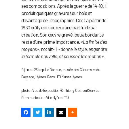
ses compositions. Après la guerre de 14-18, il
produit quelques gravures sur bois et
davantage de lithographies. C’est à partir de
1930 qu’il y consacrera une partie de sa
création. Son œuvre gravé, peu abondante
reste d’une prime importance. «
La limite des
moyens
», notait-il, «
donne le style, engendre
la formule nouvelle, et pousse à la création
».
4 juin au 25 sep, La Banque, musée des Cultures et du
Paysage, Hyères. Rens : FB MuseeHyeres
photo : Vue de l’exposition © Thierry Cottron (Service
Communication Ville Hyères TC)