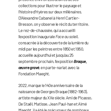
collections pour illustrer le paysage et
l’histoire d’Hyères sur deux millénaires.
D’Alexandre Cabanel à Henri Cartier-
Bresson, on y observe le récit du territoire.
Le rez-de-chaussée, qui a accueilli
l’exposition inaugurale
Face au soleil
,
consacrée à la découverte de la lumière du
midi par les peintres entre 1850 et 1950,
accueille aujourd’hui et jusqu’au 25
septembre prochain, l’exposition
Braque,
œuvre gravé
, en parte-nariat avec la
Fondation Maeght.
2022, marque le 140e anniversaire de la
naissance de Georges Braque (1882-1963),
artiste majeur du XXe siècle. Ami de Picasso,
De Staël, Matisse, Jean Paul-han et Aimé
Maeght, il a été le précurseur de nombreux