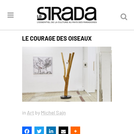
LE COURAGE DES OISEAUX
in
Art
by
Michel Sajn