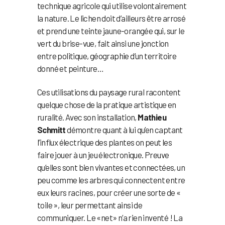
technique agricole qui utilise volontairement
la nature. Le lichen doit d’ailleurs être arrosé
et prend une teinte jaune-orangée qui, sur le
vert du brise-vue, fait ainsi une jonction
entre politique, géographie d’un territoire
donné et peinture…
Ces utilisations du paysage rural racontent
quelque chose de la pratique artistique en
ruralité. Avec son installation,
Mathieu
Schmitt
démontre quant à lui qu’en captant
l’influx électrique des plantes on peut les
faire jouer à un jeu électronique. Preuve
qu’elles sont bien vivantes et connectées, un
peu comme les arbres qui connectent entre
eux leurs racines, pour créer une sorte de «
toile », leur permettant ainsi de
communiquer. Le «net» n’a rien inventé ! La