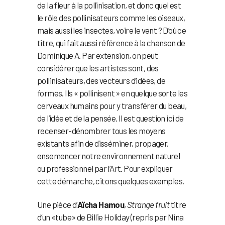
de la fleur à la pollinisation, et donc quel est
le rôle des pollinisateurs comme les oiseaux,
mais aussi les insectes, voire le vent ? D’où ce
titre, qui fait aussi référence à la chanson de
Dominique A. Par extension, on peut
considérer que les artistes sont, des
pollinisateurs, des vecteurs d’idées, de
formes. Ils « pollinisent » en quelque sorte les
cerveaux humains pour y transférer du beau,
de l’idée et de la pensée. Il est question ici de
recenser-dénombrer tous les moyens
existants afin de disséminer, propager,
ensemencer notre environnement naturel
ou professionnel par l’Art. Pour expliquer
cette démarche, citons quelques exemples.
Une pièce d’
Aïcha Hamou
,
Strange fruit
titre
d’un «tube» de Billie Holiday (repris par Nina