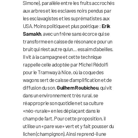
Simone), parallèle entre les fruits accrochés
aux arbres et les esclaves noirs pendus par
les esclavagistes et les suprématistes aux
USA. Moins politique et plus poétique :
Erik
Samakh
, avec un frêne sans écorce qui se
transforme en caisse de résonance pour un
bruit qui n’est autre qu’un… essaim d’abeilles.
Il vit à la campagne et cette technique
rappelle celle adoptée par Michel Rédolfi
pour le Tramway à Nice, où la coque des
wagons sert de caisse d’amplification et de
diffusion du son.
Guilhem Roubichou
, qui vit
dans un environnement très rural, se
réapproprie son quotidien et sa culture
«néo-rurale» en les déplaçant dans le
champ de l’art. Pour cette proposition, il
utilise un «pare vue» vert et y fait pousser du
lichen (champignon). Ainsi reprend-il une