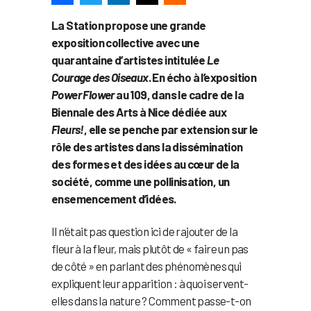
La Station propose une grande
exposition collective avec une
quarantaine d’artistes intitulée
Le
Courage des Oiseaux
. En écho à l’exposition
Power Flower
au 109, dans le cadre de la
Biennale des Arts à Nice dédiée aux
Fleurs!
, elle se penche par extension sur le
rôle des artistes dans la dissémination
des formes et des idées au cœur de la
société, comme une pollinisation, un
ensemencement d’idées.
Il n’était pas question ici de rajouter de la
fleur à la fleur, mais plutôt de « faire un pas
de côté » en parlant des phénomènes qui
expliquent leur apparition : à quoi servent-
elles dans la nature ? Comment passe-t-on