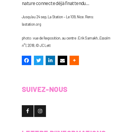
nature connecte déjà l’inattendu…
Jusqu’au 24 sep, La Station – Le 109, Nice. Rens:
lastation.org
photo : vue de l’exposition, au centre : Erik Samakh,
Essaim
n°1
, 2018, © JC Lett
SUIVEZ-NOUS