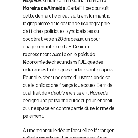
Moreira de Almeida,
Carla Filipe poursuit
cette démarche créative, transformant ici
le graphisme et le design de l’iconographie
d’affiches politiques, syndicalistes ou
coopératives en 28 drapeaux, un pour
chaque membre de l’UE. Ceux-ci
représentent aussi bien le poids de
l’économie de chacun dans l’UE, que des
références historiques qui leur sont propres.
Pour elle, c’est une sorte d’illustration de ce
que le philosophe français Jacques Derrida
qualifiait de «
double mémoire
».
Hóspede
désigne une personne qui occupe un endroit
ou un espace en contrepartie d’une forme de
paiement.
Au moment où le débat l’accueil de l’étranger
agite le monde politique comme celui des