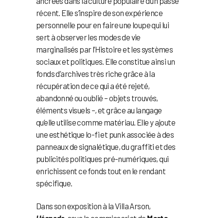
ancrées dans la culture populaire d’un passé
récent. Elle s’inspire de son expérience
personnelle pour en faire une loupe qui lui
sert à observer les modes de vie
marginalisés par l’Histoire et les systèmes
sociaux et politiques. Elle constitue ainsi un
fonds d’archives très riche grâce à la
récupération de ce qui a été rejeté,
abandonné ou oublié – objets trouvés,
éléments visuels –, et grâce au langage
qu’elle utilise comme matériau. Elle y ajoute
une esthétique lo-fi et punk associée à des
panneaux de signalétique, du graffiti et des
publicités politiques pré-numériques, qui
enrichissent ce fonds tout en le rendant
spécifique.
Dans son exposition à la Villa Arson,
Hóspede
, sous le commissariat de
Marta