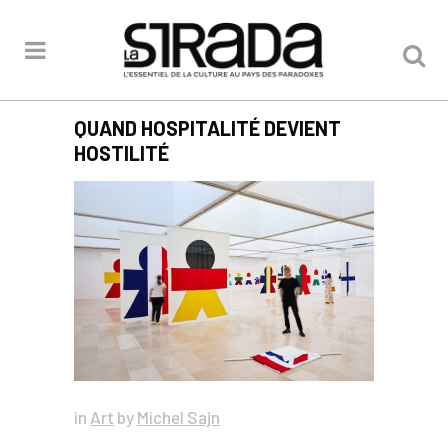
QUAND HOSPITALITÉ DEVIENT
HOSTILITÉ
in
Art
by
Michel Sajn