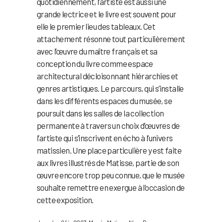
quotidiennement, l’artiste est aussi une
grande lectrice et le livre est souvent pour
elle le premier lieu des tableaux. Cet
attachement résonne tout particulièrement
avec l’œuvre du maître français et sa
conception du livre comme espace
architectural décloisonnant hiérarchies et
genres artistiques. Le parcours, qui s’installe
dans les différents espaces du musée, se
poursuit dans les salles de la collection
permanente à travers un choix d’œuvres de
l’artiste qui s’inscrivent en écho à l’univers
matissien. Une place particulière y est faite
aux livres illustrés de Matisse, partie de son
œuvre encore trop peu connue, que le musée
souhaite remettre en exergue à l’occasion de
cette exposition.