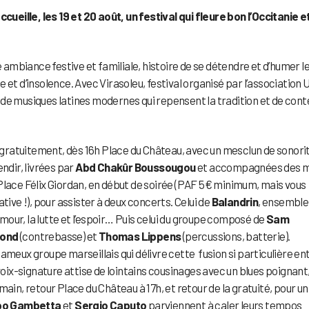
cueille, les 19 et 20 août, un festival qui fleure bon l’Occitanie et
e ambiance festive et familiale, histoire de se détendre et d’humer l
 et d’insolence. Avec Virasoleu, festival organisé par l’association 
is de musiques latines modernes qui repensent la tradition et de cont
 gratuitement, dès 16h Place du Château, avec un mesclun de sonori
ndir, livrées par
Abd Chakûr Boussougou
et accompagnées des 
a Place Félix Giordan, en début de soirée (PAF 5€ minimum, mais vous
tive !), pour assister à deux concerts. Celui de
Balandrin
, ensemble
’amour, la lutte et l’espoir… Puis celui du groupe composé de
Sam
ond
(contrebasse) et
Thomas Lippens
(percussions, batterie).
 fameux groupe marseillais qui délivre cette fusion si particulière en
voix-signature attise de lointains cousinages avec un blues poignant
ain, retour Place du Château à 17h, et retour de la gratuité, pour un
ppo Gambetta
et
Sergio Caputo
parviennent à caler leurs tempos