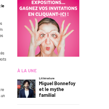
 le
es
Un
es
tés
mots
À LA UNE
tre
, un