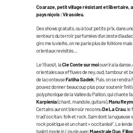
Coaraze, petit village résistant et libertaire, ac
pays niçois : Virasoleu.
Des shows gratuits, ou à tout petits prix, dans un
senteurs du terroir parfumées d’un zeste d’audace
giro me lu vielhs, on ne parle plus de folklore ma
orientaux revisités…
Le 19 août, la
Cie Conte sur moi
ouvrira la danse,
orientales aux effluves de ney, oud, tambour et be
de la conteuse
Fatiha Sadek
. Puis, on se rendr
pouvez donner beaucoup plus pour soutenir l’initia
polyphonique de la Vallée du Paillon, qui chante l
Karpienia
(chant, mandole, guitare),
Manu Reym
Certains auront bien sûr reconnu
De La Crau
, le
trad’ occitan, folk et rock. Sam dont la rugueuse 
rock poétique et un chant « occitanisé”. Le lendem
balèti
made in Ligurie
avec
Maestrale Duo
.
Fili