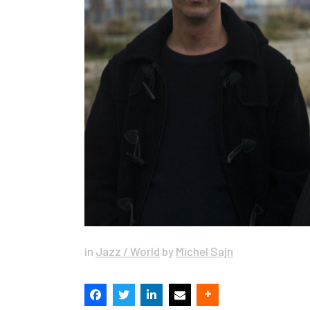
in
Jazz / World
by
Michel Sajn