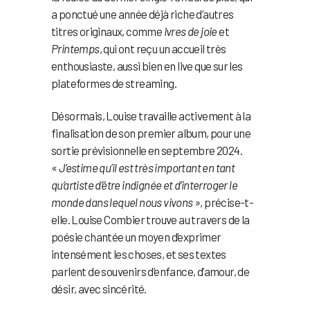
a ponctué une année déjà riche d’autres
titres originaux, comme
Ivres de joie
et
Printemps
, qui ont reçu un accueil très
enthousiaste, aussi bien en live que sur les
plateformes de streaming.
Désormais, Louise travaille activement à la
finalisation de son premier album, pour une
sortie prévisionnelle en septembre 2024.
«
J’estime qu’il est très important en tant
qu’artiste d’être indignée et d’interroger le
monde dans lequel nous vivons »
, précise-t-
elle. Louise Combier trouve au travers de la
poésie chantée un moyen d’exprimer
intensément les choses, et ses textes
parlent de souvenirs d’enfance, d’amour, de
désir, avec sincérité.