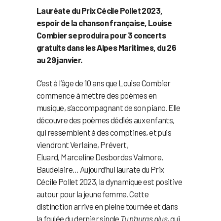
Lauréate du Prix Cécile Pollet 2023,
espoir de la chanson française, Louise
Combier se produira pour 3 concerts
gratuits dans les Alpes Maritimes, du 26
au 29 janvier.
C’est à l’âge de 10 ans que Louise
Combier
commence à mettre des poèmes en
musique, s’accompagnant de son piano. Elle
découvre des poèmes dédiés aux enfants,
qui ressemblent à des comptines, et puis
viendront Verlaine, Prévert,
Eluard, Marceline Desbordes Valmore,
Baudelaire… Aujourd’hui laurate du Prix
Cécile Pollet 2023, la dynamique est positive
autour pour la jeune femme. Cette
distinction arrive en pleine tournée et dans
la foulée du dernier single
Tu n’auras plus
, qui