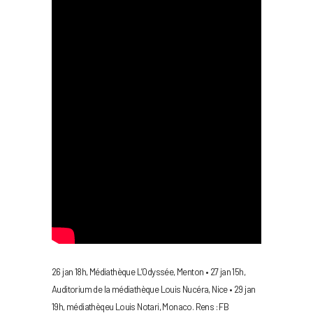
26 jan 18h, Médiathèque L’Odyssée, Menton • 27 jan 15h,
Auditorium de la médiathèque Louis Nucéra, Nice • 29 jan
19h, médiathèqeu Louis Notari, Monaco. Rens : FB