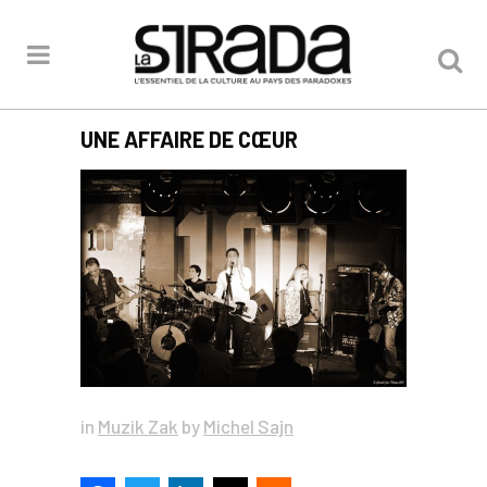
UNE AFFAIRE DE CŒUR
in
Muzik Zak
by
Michel Sajn