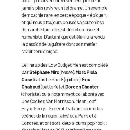
aurait pu sauver une vie, et s’est juré de ne
jamais plus revivre un tel drame. Un exemple
d’empathie rare, en cette époque « épique »,
et qui nous a toujours poussés à soutenir sa
démarche tant elle est désintéressée et
humaniste. D’autant que cet élan lui a rendu
la passion de la guitare dont son métier
l’avait tenu éloigné.
Le line up des Low Budget Men est complété
par
Stéphane Mirc
(basse),
Marc Piola
Caselli
alias Le Shark (guitare),
Éric
Chabaud
(batterie) et
Doreen Chanter
(choriste), qui a notamment collaboré avec
Joe Cocker, Van Morrisson, Meat Loaf,
Bryan Ferry… Ensemble, ils ont écumé les
scènes de la région, ainsi qu’à Paris et à
Londres, et ont sorti deux albums pop rock :
Crossing Lives
en 2013 et
Mirror Games
en