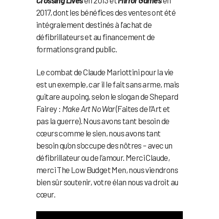
2017, dont les bénéfices des ventes ont été
intégralement destinés à l’achat de
défibrillateurs et au financement de
formations grand public.
Le combat de Claude Mariottini pour la vie
est un exemple, car il le fait sans arme, mais
guitare au poing, selon le slogan de Shepard
Fairey :
Make Art No War
(Faites de l’Art et
pas la guerre). Nous avons tant besoin de
cœurs comme le sien, nous avons tant
besoin qu’on s’occupe des nôtres – avec un
défibrillateur ou de l’amour. Merci Claude,
merci The Low Budget Men, nous viendrons
bien sûr soutenir, votre élan nous va droit au
cœur.