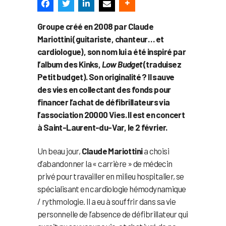
Groupe créé en 2008 par Claude
Mariottini (guitariste, chanteur… et
cardiologue), son nom lui a été inspiré par
l’album des Kinks,
Low Budget
(traduisez
Petit budget). Son originalité ? Il sauve
des vies en collectant des fonds pour
financer l’achat de défibrillateurs via
l’association 20000 Vies. Il est en concert
à Saint-Laurent-du-Var, le 2 février.
Un beau jour,
Claude Mariottini
a choisi
d’abandonner la « carrière » de médecin
privé pour travailler en milieu hospitalier, se
spécialisant en cardiologie hémodynamique
/ rythmologie. Il a eu à souffrir dans sa vie
personnelle de l’absence de défibrillateur qui