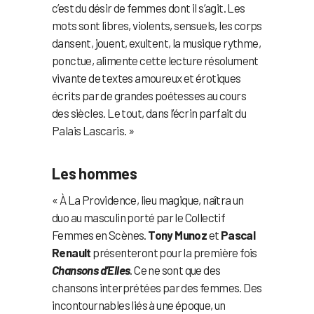
c’est du désir de femmes dont il s’agit. Les
mots sont libres, violents, sensuels, les corps
dansent, jouent, exultent, la musique rythme,
ponctue, alimente cette lecture résolument
vivante de textes amoureux et érotiques
écrits par de grandes poétesses au cours
des siècles. Le tout, dans l’écrin parfait du
Palais Lascaris. »
Les hommes
« À La Providence, lieu magique, naîtra un
duo au masculin porté par le Collectif
Femmes en Scènes.
Tony Munoz
et
Pascal
Renault
présenteront pour la première fois
Chansons d’Elles
. Ce ne sont que des
chansons interprétées par des femmes. Des
incontournables liés à une époque, un