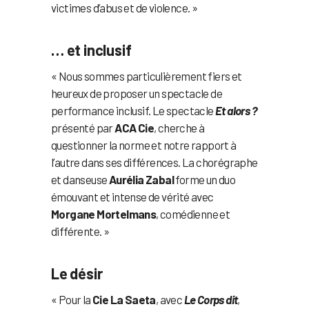
victimes d’abus et de violence. »
… et inclusif
« Nous sommes particulièrement fiers et
heureux de proposer un spectacle de
performance inclusif. Le spectacle
Et alors ?
présenté par
ACA Cie
, cherche à
questionner la norme et notre rapport à
l’autre dans ses différences. La chorégraphe
et danseuse
Aurélia Zabal
forme un duo
émouvant et intense de vérité avec
Morgane Mortelmans
, comédienne et
différente. »
Le désir
« Pour la
Cie La Saeta
, avec
Le Corps dit
,