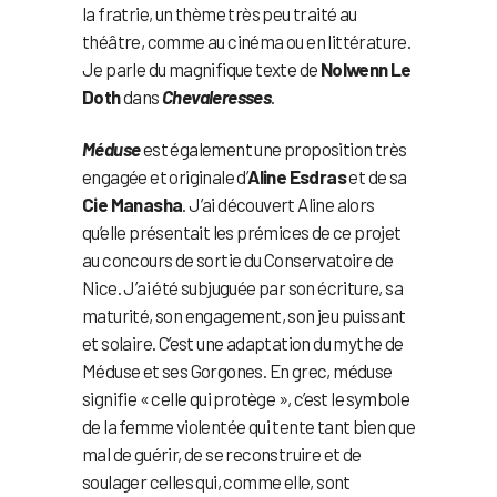
la fratrie, un thème très peu traité au
théâtre, comme au cinéma ou en littérature.
Je parle du magnifique texte de
Nolwenn Le
Doth
dans
Chevaleresses
.
Méduse
est également une proposition très
engagée et originale d’
Aline Esdras
et de sa
Cie Manasha
. J’ai découvert Aline alors
qu’elle présentait les prémices de ce projet
au concours de sortie du Conservatoire de
Nice. J’ai été subjuguée par son écriture, sa
maturité, son engagement, son jeu puissant
et solaire. C’est une adaptation du mythe de
Méduse et ses Gorgones. En grec, méduse
signifie « celle qui protège », c’est le symbole
de la femme violentée qui tente tant bien que
mal de guérir, de se reconstruire et de
soulager celles qui, comme elle, sont