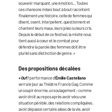
souvenir marquant, une émotion… Toutes
ces chansons mises bout à bout racontent
finalement une histoire, celle de femmes qui
disent, osent, interpellent, questionnent et
chantent leurs maux, leurs joies ou leurs cris.
Depuis le début de ce festival, la mixité nous
tient aussi à cœur et le combat pour
défendre la parole des femmes doit être
pluriel sans distinction de genre. »
Des propositions décalées
« Ouf !
performance d’
Émilie Castellano
verra le jour au Théâtre Francis Gag. Comme
un soupir énorme, un soulagement ; comme
avoir droit au repos après avoir vécu une
situation pénible, des relations compliquées,
avoir dépassé certains aléas de la vie, avoir