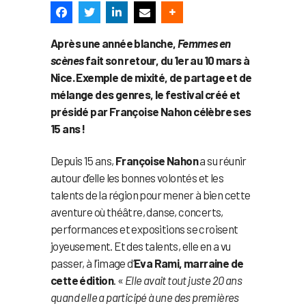
Après une année blanche,
Femmes en
scènes
fait son retour, du 1er au 10 mars à
Nice. Exemple de mixité, de partage et de
mélange des genres, le festival créé et
présidé par Françoise Nahon célèbre ses
15 ans !
Depuis 15 ans,
Françoise Nahon
a su réunir
autour d’elle les bonnes volontés et les
talents de la région pour mener à bien cette
aventure où théâtre, danse, concerts,
performances et expositions se croisent
joyeusement. Et des talents, elle en a vu
passer, à l’image d’
Eva Rami, marraine de
cette édition
. «
Elle avait tout juste 20 ans
quand elle a participé à une des premières