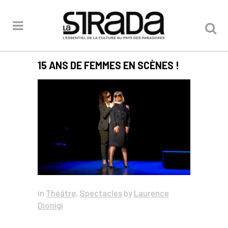
15 ANS DE FEMMES EN SCÈNES !
in
Théâtre
,
Spectacles
by
Laurence
Dionigi