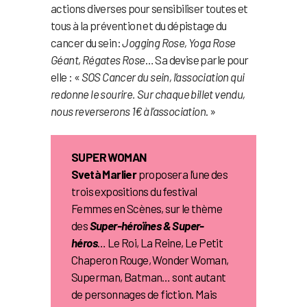
actions diverses pour sensibiliser toutes et
tous à la prévention et du dépistage du
cancer du sein:
Jogging Rose, Yoga Rose
Géant, Régates Rose
… Sa devise parle pour
elle : «
SOS Cancer du sein, l’association qui
redonne le sourire. Sur chaque billet vendu,
nous reverserons 1€ à l’association
. »
SUPER WOMAN
Svetà Marlier
proposera l’une des
trois expositions du festival
Femmes en Scènes, sur le thème
des
Super-héroïnes & Super-
héros
… Le Roi, La Reine, Le Petit
Chaperon Rouge, Wonder Woman,
Superman, Batman… sont autant
de personnages de fiction. Mais