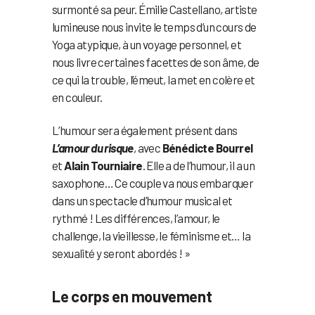
surmonté sa peur. Émilie Castellano, artiste
lumineuse nous invite le temps d’un cours de
Yoga atypique, à un voyage personnel, et
nous livre certaines facettes de son âme, de
ce qui la trouble, l’émeut, la met en colère et
en couleur.
L’humour sera également présent dans
L’amour du risque
, avec
Bénédicte Bourrel
et
Alain Tourniaire
. Elle a de l’humour, il a un
saxophone… Ce couple va nous embarquer
dans un spectacle d’humour musical et
rythmé ! Les différences, l’amour, le
challenge, la vieillesse, le féminisme et… la
sexualité y seront abordés ! »
Le corps en mouvement