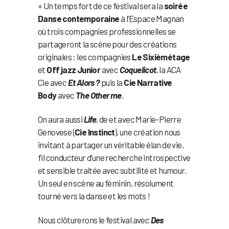
« Un temps fort de ce festival sera la
soirée
Danse contemporaine
à l’Espace Magnan
où trois compagnies professionnelles se
partageront la scène pour des créations
originales : les compagnies
Le Sixièmétage
et
Off jazz Junior
avec
Coquelicot
, la ACA
Cie avec
Et Alors ?
puis la
Cie Narrative
Body
avec
The Other me
.
On aura aussi
Life
, de et avec Marie-Pierre
Genovese (
Cie Instinct
), une création nous
invitant à partager un véritable élan de vie,
fil conducteur d’une recherche introspective
et sensible traitée avec subtilité et humour.
Un seul en scène au féminin, résolument
tourné vers la danse et les mots !
Nous clôturerons le festival avec
Des