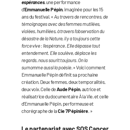
espérances
, une performance
d’
Emmanuelle Pépin
, imaginée pour les 15
ans du festival. «
Au travers de rencontres, de
témoignages avec des femmes mutilées,
violées, humiliées, à travers l’observation du
désastre de la Nature, il y a toujours cette
force vive : l’espérance. Elle dépasse tout
entendement. Elle soulève, déplace les
regards, nous sourit toujours. On la
surnomme aussi la poésie
. » Voici comment
Emmanuelle Pépin définit sa prochaine
création. Deux femmes, deux temporalités,
deux voix. Celle de
Aude Pépin
, autrice et
réalisatrice du documentaire À la Vie, et celle
d’Emmanuelle Pépin, performeuse et
chorégraphe de la
Cie 7Pépinière
. »
Le partenariat avec SOS Cancer