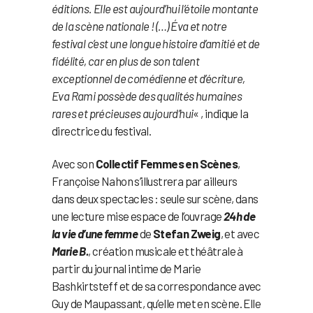
éditions. Elle est aujourd’hui l’étoile montante
de la scène nationale ! (…) Éva et notre
festival c’est une longue histoire d’amitié et de
fidélité, car en plus de son talent
exceptionnel de comédienne et d’écriture,
Eva Rami possède des qualités humaines
rares et précieuses aujourd’hui
« , indique la
directrice du festival.
Avec son
Collectif Femmes en Scènes
,
Françoise Nahon s’illustrera par ailleurs
dans deux spectacles : seule sur scène, dans
une lecture mise espace de l’ouvrage
24h de
la vie d’une femme
de
Stefan Zweig
, et avec
Marie B.
, création musicale et théâtrale à
partir du journal intime de Marie
Bashkirtsteff et de sa correspondance avec
Guy de Maupassant, qu’elle met en scène. Elle