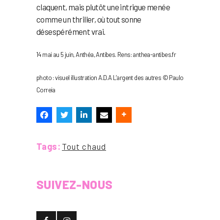
claquent, mais plutôt une intrigue menée
comme un thriller, où tout sonne
désespérément vrai.
14 mai au 5 juin, Anthéa, Antibes. Rens: anthea-antibes.fr
photo : visuel illustration A.D.A L’argent des autres © Paulo
Correia
Tags:
Tout chaud
SUIVEZ-NOUS