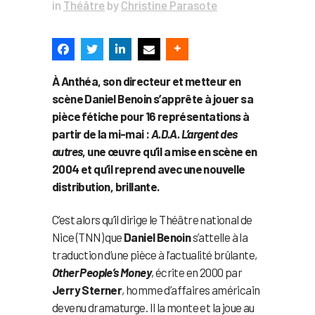
in
Théâtre
by
Christine Parasote
À Anthéa, son directeur et metteur en
scène Daniel Benoin s’apprête à jouer sa
pièce fétiche pour 16 représentations à
partir de la mi-mai :
A.D.A. L’argent des
autres
, une œuvre qu’il a mise en scène en
2004 et qu’il reprend avec une nouvelle
distribution, brillante.
C’est alors qu’il dirige le Théâtre national de
Nice (TNN) que
Daniel Benoin
s’attelle à la
traduction d’une pièce à l’actualité brûlante,
Other People’s Money
, écrite en 2000 par
Jerry Sterner
, homme d’affaires américain
devenu dramaturge. Il la monte et la joue au