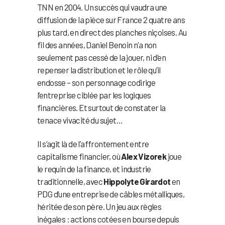
TNN en 2004. Un succès qui vaudra une
diffusion de la pièce sur France 2 quatre ans
plus tard, en direct des planches niçoises. Au
fil des années, Daniel Benoin n’a non
seulement pas cessé de la jouer, ni d’en
repenser la distribution et le rôle qu’il
endosse – son personnage codirige
l’entreprise ciblée par les logiques
financières. Et surtout de constater la
tenace vivacité du sujet…
Il s’agit là de l’affrontement entre
capitalisme financier, où
Alex Vizorek
joue
le requin de la finance, et industrie
traditionnelle, avec
Hippolyte Girardot
en
PDG d’une entreprise de câbles métalliques,
héritée de son père. Un jeu aux règles
inégales : actions cotées en bourse depuis