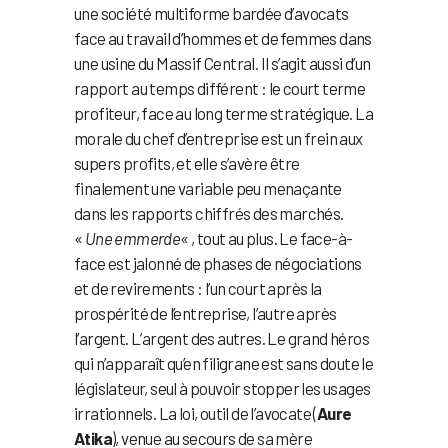
une société multiforme bardée d’avocats
face au travail d’hommes et de femmes dans
une usine du Massif Central. Il s’agit aussi d’un
rapport au temps différent : le court terme
profiteur, face au long terme stratégique. La
morale du chef d’entreprise est un frein aux
supers profits, et elle s’avère être
finalement une variable peu menaçante
dans les rapports chiffrés des marchés.
«
Une emmerde
« , tout au plus. Le face-à-
face est jalonné de phases de négociations
et de revirements : l’un court après la
prospérité de l’entreprise, l’autre après
l’argent. L’argent des autres. Le grand héros
qui n’apparaît qu’en filigrane est sans doute le
législateur, seul à pouvoir stopper les usages
irrationnels. La loi, outil de l’avocate (
Aure
Atika
), venue au secours de sa mère