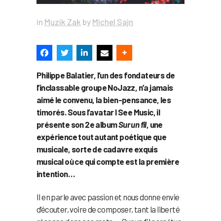
in
Muzik Zak
by
Michel Sajn
Philippe Balatier, l’un des fondateurs de
l’inclassable groupe NoJazz, n’a jamais
aimé le convenu, la bien-pensance, les
timorés. Sous l’avatar I See Music, il
présente son 2e album
Sur un fil
, une
expérience tout autant poétique que
musicale, sorte de cadavre exquis
musical où ce qui compte est la première
intention…
Il en parle avec passion et nous donne envie
d’écouter, voire de composer, tant la liberté