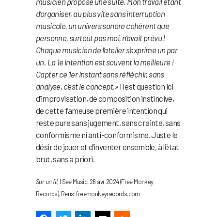
musicien propose une suite. Mon travail étant
d’organiser, au plus vite sans interruption
musicale, un univers sonore cohérent que
personne, surtout pas moi, n’avait prévu !
Chaque musicien de l’atelier s’exprime un par
un. La 1e intention est souvent la meilleure !
Capter ce 1er instant sans réfléchir, sans
analyse, c’est le concept
.» Il est question ici
d’improvisation, de composition instincive,
de cette fameuse première intention qui
reste pure sans jugement, sans crainte, sans
conformisme ni anti-conformisme. Juste le
désir de jouer et d’inventer ensemble, à l’état
brut, sans a priori.
Sur un fil
, I See Music, 26 avr 2024 (Free Monkey
Records). Rens: freemonkeyrecords.com