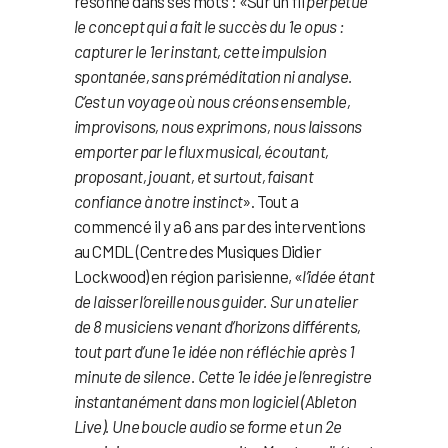
résonne dans ses mots : «Sur un fil
perpétue
le concept qui a fait le succès du 1e opus :
capturer le 1er instant, cette impulsion
spontanée, sans préméditation ni analyse.
C’est un voyage où nous créons ensemble,
improvisons, nous exprimons, nous laissons
emporter par le flux musical, écoutant,
proposant, jouant, et surtout, faisant
confiance à notre instinct
». Tout a
commencé il y a 6 ans par des interventions
au CMDL (Centre des Musiques Didier
Lockwood) en région parisienne, «
l’idée étant
de laisser l’oreille nous guider. Sur un atelier
de 8 musiciens venant d’horizons différents,
tout part d’une 1e idée non réfléchie après 1
minute de silence. Cette 1e idée je l’enregistre
instantanément dans mon logiciel (Ableton
Live). Une boucle audio se forme et un 2e