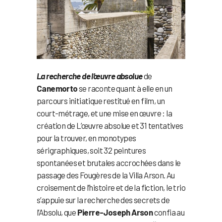
La recherche de l’œuvre absolue
de
Canemorto
se raconte quant à elle en un
parcours initiatique restitué en film, un
court-métrage, et une mise en œuvre : la
création de L’œuvre absolue et 31 tentatives
pour la trouver, en monotypes
sérigraphiques, soit 32 peintures
spontanées et brutales accrochées dans le
passage des Fougères de la Villa Arson. Au
croisement de l’histoire et de la fiction, le trio
s’appuie sur la recherche des secrets de
l’Absolu, que
Pierre-Joseph Arson
confia au