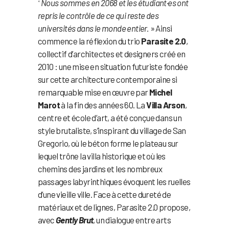
Nous sommes en 2068 et les étudiant·es ont
«
repris le contrôle de ce qui reste des
universités dans le monde entier.
» Ainsi
commence la réflexion du trio
Parasite 2.0
,
collectif d’architectes et designers créé en
2010 : une mise en situation futuriste fondée
sur cette architecture contemporaine si
remarquable mise en œuvre par
Michel
Marot
à la fin des années 60. La
Villa Arson
,
centre et école d’art, a été conçue dans un
style brutaliste, s’inspirant du village de San
Gregorio, où le béton forme le plateau sur
lequel trône la villa historique et où les
chemins des jardins et les nombreux
passages labyrinthiques évoquent les ruelles
d’une vieille ville. Face à cette dureté de
matériaux et de lignes, Parasite 2.0 propose,
avec
Gently Brut
, un dialogue entre arts