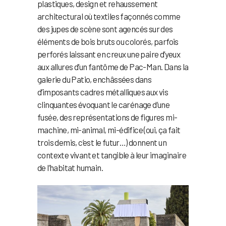
plastiques, design et rehaussement
architectural où textiles façonnés comme
des jupes de scène sont agencés sur des
éléments de bois bruts ou colorés, parfois
perforés laissant en creux une paire d’yeux
aux allures d’un fantôme de Pac-Man. Dans la
galerie du Patio, enchâssées dans
d’imposants cadres métalliques aux vis
clinquantes évoquant le carénage d’une
fusée, des représentations de figures mi-
machine, mi-animal, mi-édifice (oui, ça fait
trois demis, c’est le futur…) donnent un
contexte vivant et tangible à leur imaginaire
de l’habitat humain.