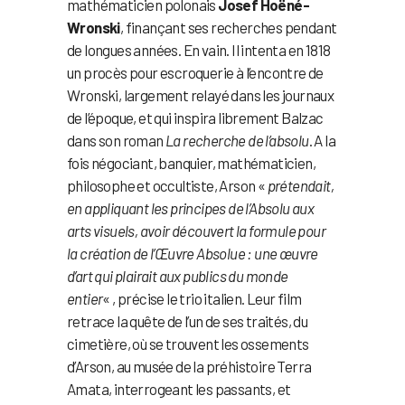
mathématicien polonais
Josef Hoëné-
Wronski
, finançant ses recherches pendant
de longues années. En vain. Il intenta en 1818
un procès pour escroquerie à l’encontre de
Wronski, largement relayé dans les journaux
de l’époque, et qui inspira librement Balzac
dans son roman
La recherche de l’absolu
. A la
fois négociant, banquier, mathématicien,
philosophe et occultiste, Arson «
prétendait,
en appliquant les principes de l’Absolu aux
arts visuels, avoir découvert la formule pour
la création de l’Œuvre Absolue : une œuvre
d’art qui plairait aux publics du monde
entier
« , précise le trio italien. Leur film
retrace la quête de l’un de ses traités, du
cimetière, où se trouvent les ossements
d’Arson, au musée de la préhistoire Terra
Amata, interrogeant les passants, et