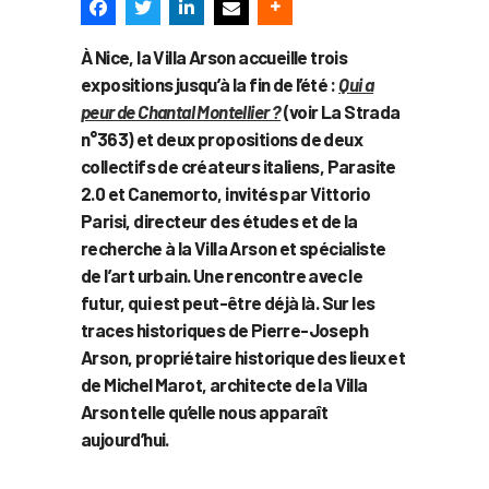
À Nice, la Villa Arson accueille trois
expositions jusqu’à la fin de l’été :
Qui a
peur de Chantal Montellier ?
(voir La Strada
n°363) et deux propositions de deux
collectifs de créateurs italiens, Parasite
2.0 et Canemorto, invités par Vittorio
Parisi, directeur des études et de la
recherche à la Villa Arson et spécialiste
de l’art urbain. Une rencontre avec le
futur, qui est peut-être déjà là. Sur les
traces historiques de Pierre-Joseph
Arson, propriétaire historique des lieux et
de Michel Marot, architecte de la Villa
Arson telle qu’elle nous apparaît
aujourd’hui.