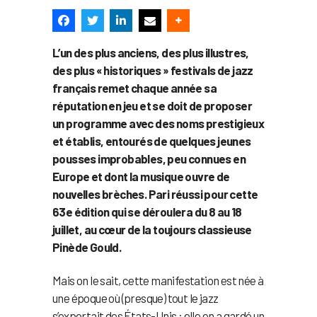
L’un des plus anciens, des plus illustres,
des plus « historiques » festivals de jazz
français remet chaque année sa
réputation en jeu et se doit de proposer
un programme avec des noms prestigieux
et établis, entourés de quelques jeunes
pousses improbables, peu connues en
Europe et dont la musique ouvre de
nouvelles brèches. Pari réussi pour cette
63e édition qui se déroulera du 8 au 18
juillet, au cœur de la toujours classieuse
Pinède Gould.
Mais on le sait, cette manifestation est née à
une époque où (presque) tout le jazz
s’exportait des États-Unis : elle en a gardé un