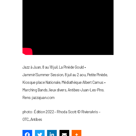
Jazz à Juan, 8 au 18 juil, La Pinède Gould •
Jammin’Summer Session, 8 juil au 2 aou, Petite Pinède,
Kiosque place Nationale, Médiathèque Albert Camus •
Marching Bands, lieux divers, Antibes-Juan-Les-Pins.
Rens: jazzajuan.com
photo : Édition 2022 – Rhoda Scott © Rivierakris –
OTC_Antibes