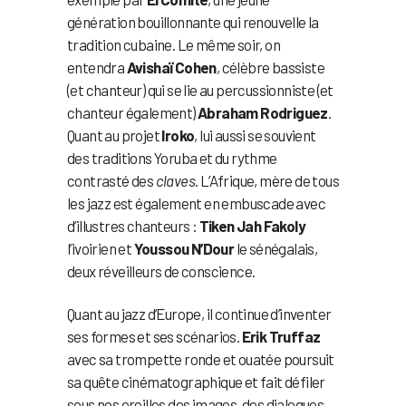
génération bouillonnante qui renouvelle la
tradition cubaine. Le même soir, on
entendra
Avishaï Cohen
, célèbre bassiste
(et chanteur) qui se lie au percussionniste (et
chanteur également)
Abraham Rodriguez
.
Quant au projet
Iroko
, lui aussi se souvient
des traditions Yoruba et du rythme
contrasté des
claves
. L’Afrique, mère de tous
les jazz est également en embuscade avec
d’illustres chanteurs :
Tiken Jah Fakoly
l’ivoirien et
Youssou N’Dour
le sénégalais,
deux réveilleurs de conscience.
Quant au jazz d’Europe, il continue d’inventer
ses formes et ses scénarios.
Erik Truffaz
avec sa trompette ronde et ouatée poursuit
sa quête cinématographique et fait défiler
sous nos oreilles des images, des dialogues,