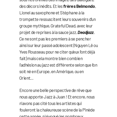
des décors inédits. Et les
frères Belmondo
,
Lionel au saxophone et Stéphane à la
trompette ressuscitent leurs souvenirs d’un
groupe mythique, Grateful Dead, avec leur
projet de reprises à la sauce jazz,
Deadjazz
.
Ce ne sont pas les premiers à se pencher
ainsi sur leur passé adolescent (Nguyen Lê ou
Yves Rousseau pour ne citer qu’eux l’ont déjà
fait) mais cela montre bien combien
l’adhésion au jazz est différente selon que l’on
soit né en Europe, en Amérique, ou en
Orient…
Encore une belle perspective de rêve que
nous apporte Jazz à Juan ! Et encore, nous
n’avons pas cité tous les artistes qui
fouleront la chaleureuse scène de la Pinède
cette année, ni évoqué les nombreux