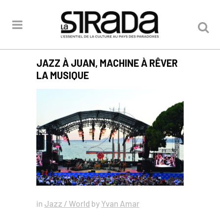
JAZZ À JUAN, MACHINE À RÊVER
LA MUSIQUE
in
Jazz / World
by
Yvan Amar