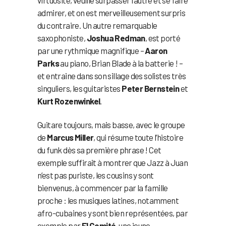
virtuosité, veuille surpasser l’autre et se faire
admirer, et on est merveilleusement surpris
du contraire. Un autre remarquable
saxophoniste,
Joshua Redman
, est porté
par une rythmique magnifique –
Aaron
Parks
au piano, Brian Blade à la batterie ! –
et entraine dans son sillage des solistes très
singuliers, les guitaristes
Peter Bernstein
et
Kurt Rozenwinkel
.
Guitare toujours, mais basse, avec le groupe
de
Marcus Miller
, qui résume toute l’histoire
du funk dès sa première phrase ! Cet
exemple suffirait à montrer que Jazz à Juan
n’est pas puriste, les cousins y sont
bienvenus, à commencer par la famille
proche : les musiques latines, notamment
afro-cubaines y sont bien représentées, par
exemple par
El Comité
, une jeune