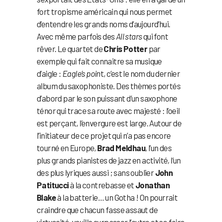
fort tropisme américain qui nous permet
d’entendre les grands noms d’aujourd’hui.
Avec même parfois des
All stars
qui font
rêver. Le quartet de
Chris Potter
par
exemple qui fait connaitre sa musique
d’aigle :
Eagle’s poin
t, c’est le nom du dernier
album du saxophoniste. Des thèmes portés
d’abord par le son puissant d’un saxophone
ténor qui trace sa route avec majesté : l’oeil
est perçant, l’envergure est large. Autour de
l’initiateur de ce projet qui n’a pas encore
tourné en Europe,
Brad Meldhau
, l’un des
plus grands pianistes de jazz en activité, l’un
des plus lyriques aussi ; sans oublier
John
Patitucci
à la contrebasse et
Jonathan
Blake
à la batterie… un Gotha ! On pourrait
craindre que chacun fasse assaut de