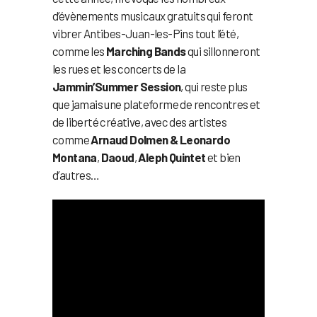
d’évènements musicaux gratuits qui feront
vibrer Antibes-Juan-les-Pins tout l’été,
comme les
Marching Bands
qui sillonneront
les rues et les concerts de la
Jammin’Summer Session
, qui reste plus
que jamais une plateforme de rencontres et
de liberté créative, avec des artistes
comme
Arnaud Dolmen & Leonardo
Montana
,
Daoud
,
Aleph Quintet
et bien
d’autres…