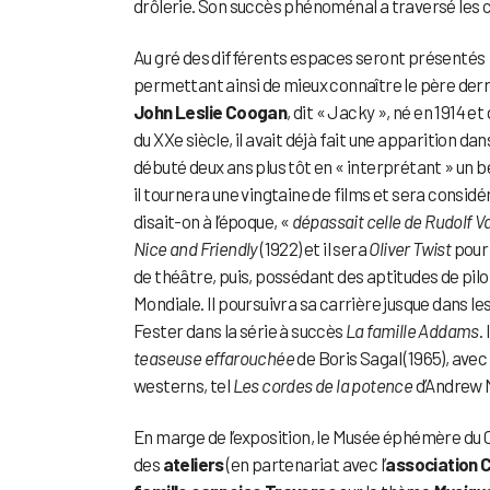
drôlerie. Son succès phénoménal a traversé les 
Au gré des différents espaces seront présentés : 
permettant ainsi de mieux connaître le père derr
John Leslie Coogan
, dit « Jacky », né en 1914 e
du XXe siècle, il avait déjà fait une apparition d
débuté deux ans plus tôt en « interprétant » un
il tournera une vingtaine de films et sera consi
disait-on à l’époque, «
dépassait celle de Rudolf V
Nice and Friendly
(1922) et il sera
Oliver Twist
pour 
de théâtre, puis, possédant des aptitudes de pilot
Mondiale. Il poursuivra sa carrière jusque dans l
Fester dans la série à succès
La famille Addams
.
teaseuse effarouchée
de Boris Sagal (1965), avec 
westerns, tel
Les cordes de la potence
d’Andrew M
En marge de l’exposition, le Musée éphémère d
des
ateliers
(en partenariat avec l’
association 