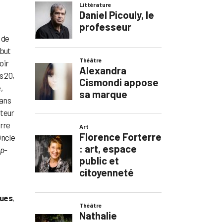
 de
ébut
oir
s 20,
,
dans
cteur
erre
Oncle
ip-
ques
,