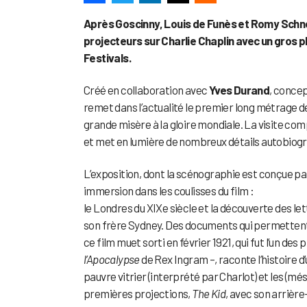
Après Goscinny, Louis de Funès et Romy Schn
projecteurs sur Charlie Chaplin avec un gros pl
Festivals.
Créé en collaboration avec
Yves Durand
, conce
remet dans l’actualité le premier long métrage 
grande misère à la gloire mondiale. La visite c
et met en lumière de nombreux détails autobiogra
L’exposition, dont la scénographie est conçue p
immersion dans les coulisses du film :
le Londres du XIXe siècle et la découverte des let
son frère Sydney. Des documents qui permettent d
ce film muet sorti en février 1921, qui fut l’un d
l’Apocalypse
de Rex Ingram –, raconte l’histoire d
pauvre vitrier (interprété par Charlot) et les (més
premières projections,
The Kid
, avec son arrière