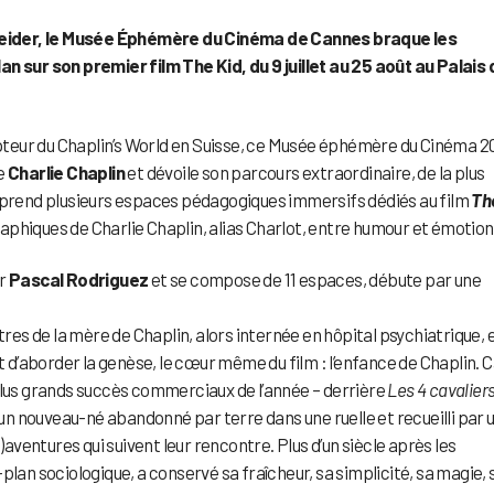
eider, le Musée Éphémère du Cinéma de Cannes braque les
an sur son premier film The Kid, du 9 juillet au 25 août au Palais
pteur du Chaplin’s World en Suisse, ce Musée éphémère du Cinéma 2
de
Charlie Chaplin
et dévoile son parcours extraordinaire, de la plus
omprend plusieurs espaces pédagogiques immersifs dédiés au film
Th
phiques de Charlie Chaplin, alias Charlot, entre humour et émotion
ar
Pascal Rodriguez
et se compose de 11 espaces, débute par une
tres de la mère de Chaplin, alors internée en hôpital psychiatrique, 
’aborder la genèse, le cœur même du film : l’enfance de Chaplin. C
es plus grands succès commerciaux de l’année – derrière
Les 4 cavalier
’un nouveau-né abandonné par terre dans une ruelle et recueilli par 
)aventures qui suivent leur rencontre. Plus d’un siècle après les
-plan sociologique, a conservé sa fraîcheur, sa simplicité, sa magie, 