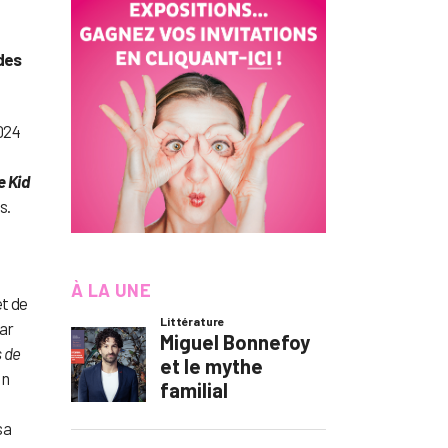
 des
024
e Kid
s.
À LA UNE
et de
ar
s de
un
sa