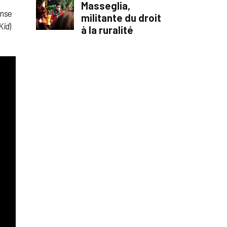
ense
Kid
)