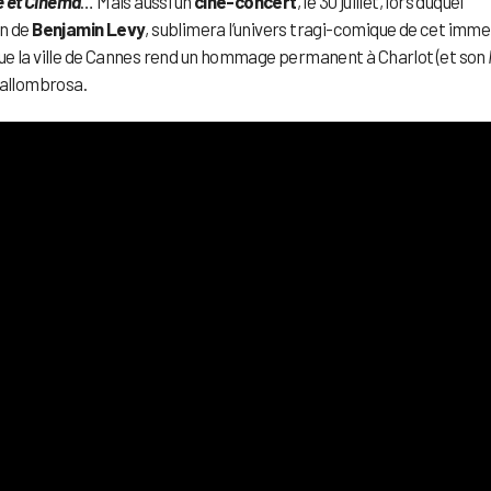
 et Cinéma
… Mais aussi un
ciné-concert
, le 30 juillet, lors duquel
on de
Benjamin Levy
, sublimera l’univers tragi-comique de cet imm
ue la ville de Cannes rend un hommage permanent à Charlot (et son
Vallombrosa.