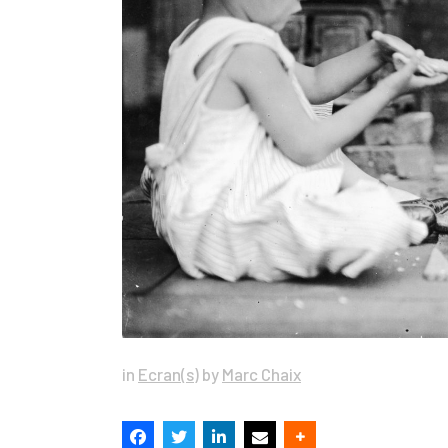
in
Ecran(s)
by
Marc Chaix