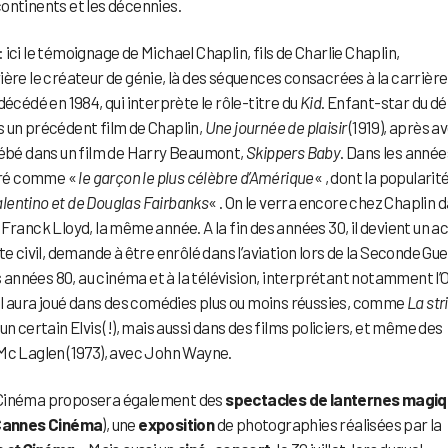
continents et les décennies.
ici le témoignage de Michael Chaplin, fils de Charlie Chaplin,
ière le créateur de génie, là des séquences consacrées à la carrière
t décédé en 1984, qui interprète le rôle-titre du
Kid
. Enfant-star du d
ans un précédent film de Chaplin,
Une journée de plaisir
(1919), après av
 bébé dans un film de Harry Beaumont,
Skippers Baby
. Dans les année
déré comme «
le garçon le plus célèbre d’Amérique
« , dont la popularité
alentino et de Douglas Fairbanks
« . On le verra encore chez Chaplin 
Franck Lloyd, la même année. A la fin des années 30, il devient un a
e civil, demande à être enrôlé dans l’aviation lors de la Seconde Gu
es années 80, au cinéma et à la télévision, interprétant notamment l’
 Il aura joué dans des comédies plus ou moins réussies, comme
La str
un certain Elvis (!), mais aussi dans des films policiers, et même des
c Laglen (1973), avec John Wayne.
u Cinéma proposera également des
spectacles de lanternes magi
Cannes Cinéma
), une
exposition
de photographies réalisées par la