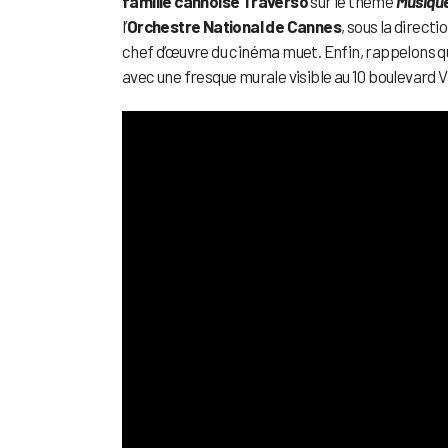
famille cannoise Traverso
sur le thème
Musique
l’
Orchestre National de Cannes
, sous la directi
chef d’œuvre du cinéma muet. Enfin, rappelons q
avec une fresque murale visible au 10 boulevard 