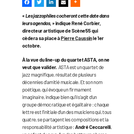
«
Les jazzophiles cocheront cette date dans
leurs agendas
, » indique René Corbier,
directeur artistique de Scène55 qui
cèdera sa place à
Pierre Caussin
le 1er
octobre.
À la vue du line-up du quartet ASTA, on ne
veut que valider.
ASTA est un quartet de
jazz magnifique, résultat de plusieurs
décennies d’amitié musicale. Et son nom
poétique, qui évoque un firmament
imaginaire, indique bien qu’il s’agit d’un
groupe démocratique et égalitaire : chaque
lettre est l’initiale d’un des musiciens qui, tous
quatre, se partagent les compositions et la
responsabilité artistique :
André Ceccarelli
,