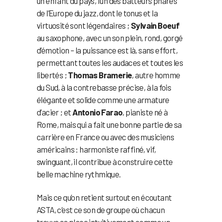
un enfant du pays, l’un des batteurs phares
de l’Europe du jazz, dont le tonus et la
virtuosité sont légendaires ;
Sylvain Boeuf
au saxophone, avec un son plein, rond, gorgé
d’émotion – la puissance est là, sans effort,
permettant toutes les audaces et toutes les
libertés ;
Thomas Bramerie
, autre homme
du Sud, à la contrebasse précise, à la fois
élégante et solide comme une armature
d’acier ; et
Antonio Farao
, pianiste né à
Rome, mais qui a fait une bonne partie de sa
carrière en France ou avec des musiciens
américains : harmoniste raffiné, vif,
swinguant, il contribue à construire cette
belle machine rythmique.
Mais ce qu’on retient surtout en écoutant
ASTA, c’est ce son de groupe où chacun
trouve sa place intuitivement comme un